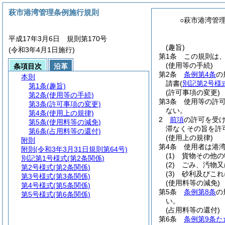
萩市港湾管理条例施行規則
○萩市港湾管
平成17年3月6日 規則第170号
(趣旨)
(令和3年4月1日施行)
第1条
この規則は
(使用等の手続)
条項目次
沿革
第2条
条例第4条
の
本則
請書
(
別記第2号様
第1条
(趣旨)
(許可事項の変更)
第2条
(使用等の手続)
第3条
使用等の許
第3条
(許可事項の変更)
ない。
第4条
(使用上の規律)
2
前項
の許可を受
第5条
(使用料等の減免)
滞なくその旨を許
第6条
(占用料等の還付)
(使用上の規律)
附則
第4条
使用者は港
附則
(令和3年3月31日規則第64号)
(1)
貨物その他の
別記第1号様式
(第2条関係)
(2)
ごみ、汚物又
第2号様式
(第2条関係)
(3)
砂利及びこれ
第3号様式
(第3条関係)
(使用料等の減免)
第4号様式
(第5条関係)
第5条
条例第8条
の
第5号様式
(第6条関係)
い。
(占用料等の還付)
第6条
条例第9条た