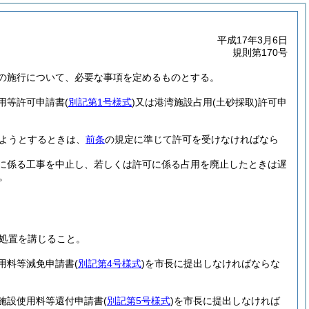
平成17年3月6日
規則第170号
の施行について、必要な事項を定めるものとする。
用等許可申請書
(
別記第1号様式
)
又は港湾施設占用
(土砂採取)
許可申
ようとするときは、
前条
の規定に準じて許可を受けなければなら
に係る工事を中止し、若しくは許可に係る占用を廃止したときは遅
。
処置を講じること。
用料等減免申請書
(
別記第4号様式
)
を市長に提出しなければならな
施設使用料等還付申請書
(
別記第5号様式
)
を市長に提出しなければ