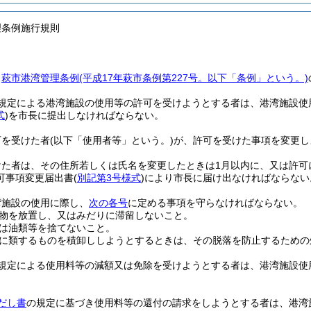
理条例施行規則
、
萩市港湾管理条例
(平成17年萩市条例第227号。以下「条例」という。)
規定による港湾施設の使用等の許可を受けようとする者は、港湾施設使
式
)
を市長に提出しなければならない。
可を受けた者
(以下「使用者等」という。)
が、許可を受けた事項を変更し
けた者は、その住所若しくは氏名を変更したときは1月以内に、又は許可
可事項変更届出書
(
別記第3号様式
)
により市長に届け出なければならない
湾施設の使用に際し、
次の各号
に定める事項を守らなければならない。
物を放置し、又はみだりに滞留しないこと。
は油類等を捨てないこと。
に類するものを積卸ししようとするときは、その脱落を防止するための
規定による使用料等の減額又は免除を受けようとする者は、港湾施設使
だし書
の規定に基づき使用料等の還付の請求をしようとする者は、港湾