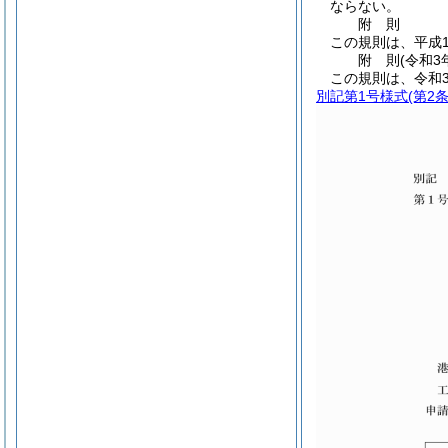
ならない。
附
則
この規則は、平成1
附
則
(令和3
この規則は、令和
別記第1号様式
(第2