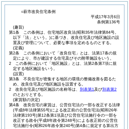
○萩市改良住宅条例
平成17年3月6日
条例第136号
(趣旨)
第1条
この条例は、住宅地区改良法
(昭和35年法律第84号。
以下「法」という。)
に基づき、改良住宅及び地区施設の設
置及び管理について、必要な事項を定めるものとする。
(定義)
第2条
この条例において「改良住宅」とは、法第17条の規
定により、市が建設する住宅及びその附帯施設をいう。
2
この条例において「地区施設」とは、法第2条第7項に規
定する地区施設をいう。
(設置)
第3条
不良住宅が密集する地区の環境の整備改善を図るた
め、改良住宅及び地区施設を設置する。
2
改良住宅及び地区施設の名称等は、
別表第1
及び
別表第2
のとおりとする。
(家賃額の決定)
第4条
改良住宅の家賃は、公営住宅法の一部を改正する法律
(平成8年法律第55号)
による改正前の公営住宅法
(昭和26年
法律第193号)
第12条第1項及び公営住宅法施行令の一部を
改正する政令
(平成8年政令第248号)
による改正前の公営住
宅法施行令
(昭和26年政令第240号)
第4条に規定する算出方