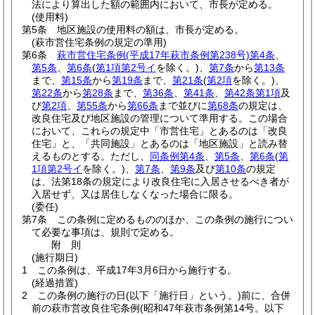
法により算出した額の範囲内において、市長が定める。
(使用料)
第5条
地区施設の使用料の額は、市長が定める。
(萩市営住宅条例の規定の準用)
第6条
萩市営住宅条例
(平成17年萩市条例第238号)
第4条
、
第5条
、
第6条
(
第1項第2号イ
を除く。)
、
第7条
から
第13条
まで、
第15条
から
第19条
まで、
第21条
(
第2項
を除く。)
、
第22条
から
第28条
まで、
第36条
、
第41条
、
第42条第1項
及
び
第2項
、
第55条
から
第66条
まで並びに
第68条
の規定は、
改良住宅及び地区施設の管理について準用する。
この場合
において、これらの規定中「市営住宅」とあるのは「改良
住宅」と、「共同施設」とあるのは「地区施設」と読み替
えるものとする。
ただし、
同条例第4条
、
第5条
、
第6条
(
第
1項第2号イ
を除く。)
、
第7条
、
第9条
及び
第10条
の規定
は、法第18条の規定により改良住宅に入居させるべき者が
入居せず、又は居住しなくなった場合に限る。
(委任)
第7条
この条例に定めるもののほか、この条例の施行につい
て必要な事項は、規則で定める。
附
則
(施行期日)
1
この条例は、平成17年3月6日から施行する。
(経過措置)
2
この条例の施行の日
(以下「施行日」という。)
前に、合併
前の萩市営改良住宅条例
(昭和47年萩市条例第14号。以下