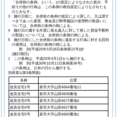
「合併前の条例」という。)
の規定によりなされた処分、手
続その他の行為は、この条例の相当規定によりなされたも
のとみなす。
3
施行日前に、合併前の条例の規定により課した、又は課す
べきであった家賃、敷金及び附帯施設の使用料の取扱いに
ついては、合併前の条例の例による。
4
施行日の属する年度に係る歳入に対して発した督促手数料
の取扱いについては、合併前の条例の例による。
5
施行日前にした合併前の条例に違反する行為に対する罰則
の適用は、合併前の条例の例による。
附
則
(平成25年3月28日
条例第15号)
抄
(施行期日)
1
この条例は、平成25年4月1日から施行する。
附
則
(平成30年10月11日
条例第36号)
この条例は、公布の日から施行する。
別表第1
(第3条関係)
名称
位置
改良住宅1号
萩市大字山田4664番地11
改良住宅2号
萩市大字山田4608番地
改良住宅3号
萩市大字山田4672番地4
改良住宅4号
萩市大字山田4627番地
改良住宅5号
萩市大字山田4660番地1