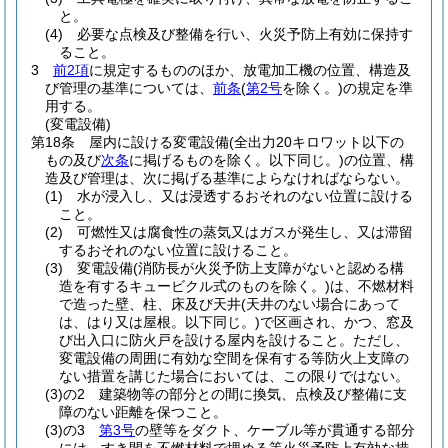
と。
(4)
必要な点検及び整備を行い、火災予防上有効に保持す
ること。
3
前2項
に規定するもののほか、放電加工機の位置、構造及
び管理の基準については、
前条
(
第2号
を除く。)
の規定を準
用する。
(変電設備)
第18条
屋内に設ける変電設備
(全出力20キロワット以下の
もの及び
次条
に掲げるものを除く。以下同じ。)
の位置、構
造及び管理は、次に掲げる基準によらなければならない。
(1)
水が浸入し、又は浸透するおそれのない位置に設ける
こと。
(2)
可燃性又は腐食性の蒸気又はガスが発生し、又は滞留
するおそれのない位置に設けること。
(3)
変電設備
(消防長が火災予防上支障がないと認める構
造を有するキュービクル式のものを除く。)
は、不燃材料
で造った壁、柱、床及び天井
(天井のない場合にあって
は、はり又は屋根。以下同じ。)
で区画され、かつ、窓及
び出入口に防火戸を設ける屋内を設けること。
ただし、
変電設備の周囲に有効な空間を保有する等防火上支障の
ない措置を講じた場合においては、この限りではない。
(3)の2
建築物等の部分との間に換気、点検及び整備に支
障のない距離を保つこと。
(3)の3
第3号
の壁等をダクト、ケーブル等が貫通する部分