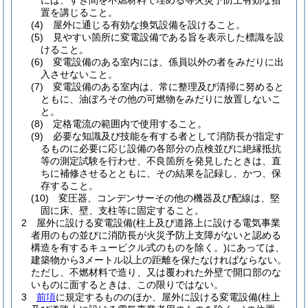
には、すき間を不燃材料で埋める等火災予防上有効な措
置を講じること。
(4)
屋外に通じる有効な換気設備を設けること。
(5)
見やすい箇所に変電設備である旨を表示した標識を設
けること。
(6)
変電設備のある室内には、係員以外の者をみだりに出
入させないこと。
(7)
変電設備のある室内は、常に整理及び清掃に努めると
ともに、油ぼろその他の可燃物をみだりに放置しないこ
と。
(8)
定格電流の範囲内で使用すること。
(9)
必要な知識及び技能を有する者として消防長が指定す
るものに必要に応じ設備の各部分の点検並びに絶縁抵抗
等の測定試験を行わせ、不良箇所を発見したときは、直
ちに補修させるとともに、その結果を記録し、かつ、保
存すること。
(10)
変圧器、コンデンサーその他の機器及び配線は、堅
固に床、壁、支柱等に固定すること。
2
屋外に設ける変電設備
(柱上及び道路上に設ける電気事業
者用のもの並びに消防長が火災予防上支障がないと認める
構造を有するキュービクル式のものを除く。)
にあっては、
建築物から3メートル以上の距離を保たなければならない。
ただし、不燃材料で造り、又は覆われた外壁で開口部のな
いものに面するときは、この限りではない。
3
前項
に規定するもののほか、屋外に設ける変電設備
(柱上