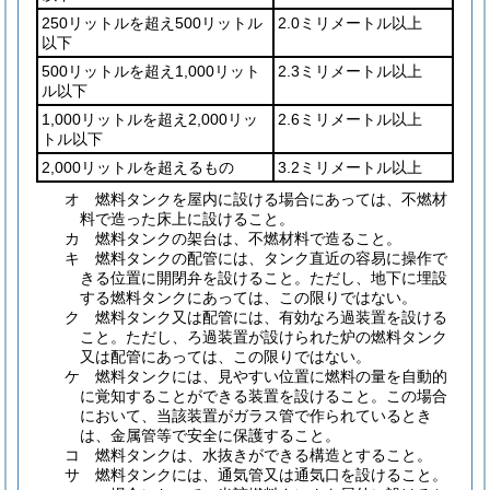
250リットルを超え500リットル
2.0ミリメートル以上
以下
500リットルを超え1,000リット
2.3ミリメートル以上
ル以下
1,000リットルを超え2,000リッ
2.6ミリメートル以上
トル以下
2,000リットルを超えるもの
3.2ミリメートル以上
オ
燃料タンクを屋内に設ける場合にあっては、不燃材
料で造った床上に設けること。
カ
燃料タンクの架台は、不燃材料で造ること。
キ
燃料タンクの配管には、タンク直近の容易に操作で
きる位置に開閉弁を設けること。
ただし、地下に埋設
する燃料タンクにあっては、この限りではない。
ク
燃料タンク又は配管には、有効なろ過装置を設ける
こと。
ただし、ろ過装置が設けられた炉の燃料タンク
又は配管にあっては、この限りではない。
ケ
燃料タンクには、見やすい位置に燃料の量を自動的
に覚知することができる装置を設けること。
この場合
において、当該装置がガラス管で作られているとき
は、金属管等で安全に保護すること。
コ
燃料タンクは、水抜きができる構造とすること。
サ
燃料タンクには、通気管又は通気口を設けること。