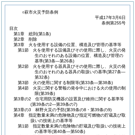
○萩市火災予防条例
平成17年3月6日
条例第255号
目次
第1章
総則
(第1条)
第2章
削除
第3章
火を使用する設備の位置、構造及び管理の基準等
第1節
火を使用する設備及びその使用に際し、火災の発
生のおそれのある設備の位置、構造及び管理の
基準
(第3条―第26条)
第2節
火を使用する器具及びその使用に際し、火災の発
生のおそれのある器具の取扱いの基準
(第27条―
第32条)
第3節
火の使用に関する制限等
(第33条―第38条)
第4節
火災に関する警報の発令中における火の使用の制
限
(第39条)
第3章の2
住宅用防災機器の設置及び維持に関する基準等
(第39条の2―第39条の7)
第3章の3
林野火災の予防
(第39条の8・第39条の9)
第4章
指定数量未満の危険物及び指定可燃物の貯蔵及び取
扱いの技術上の基準等
第1節
指定数量未満の危険物の貯蔵及び取扱いの技術上
の基準等
(第40条―第50条)