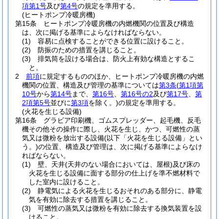
項第1号
及び
第4号
の規定を準用する。
(ヒートポンプ冷暖房機)
第15条
ヒートポンプ冷暖房機の内燃機関の位置及び構造
は、次に掲げる基準によらなければならない。
(1)
容易に点検することができる位置に設けること。
(2)
防振のための措置を講じること。
(3)
排気筒を設ける場合は、防火上有効な構造とするこ
と。
2
前項
に規定するもののほか、ヒートポンプ冷暖房機の内燃
機関の位置、構造及び管理の基準については
第3条
(
第1項第
10号
から
第14号
まで、
第16号
、
第16号の2
及び
第17号
、
第
2項第5号
並びに
第3項
を除く。)
の規定を準用する。
(火花を生じる設備)
第16条
グラビア印刷機、ゴムスプレッダー、起毛機、反毛
機その他その操作に際し、火花を生じ、かつ、可燃性の蒸
気又は微粉を放出する設備
(以下「火花を生じる設備」とい
う。)
の位置、構造及び管理は、次に掲げる基準によらなけ
ればならない。
(1)
壁、天井
(天井のない場合においては、屋根)
及び床の
火花を生じる設備に面する部分の仕上げを準不燃材料で
した室内に設けること。
(2)
静電気による火花を生じるおそれのある部分に、静電
気を有効に除去する措置を講じること。
(3)
可燃性の蒸気又は微粉を有効に除去する換気装置を設
けること。