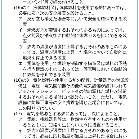
ースバンド等で締め付けること。
(16)の2
液体燃料又は気体燃料を使用する炉にあっては、
必要に応じ次の安全装置を設けること。
ア
炎が立ち消えた場合等において安全を確保できる装
置
イ
未燃ガスが滞留するおそれのあるものにあっては、
点火前及び消火後に自動的に未燃ガスを排出できる装
置
ウ
炉内の温度が過度に上昇するおそれのあるものにあ
っては、温度が過度に上昇した場合において自動的に
燃焼を停止できる装置
エ
電気を使用して燃焼を制御する構造又は燃料の予熱
を行う構造のものにあっては、停電時において自動的
に燃焼を停止できる装置
(16)の3
気体燃料を使用する炉の配管、計量器等の附属設
備は、電線、電気開閉器その他の電気設備が設けられて
いるパイプシャフト、ピットその他の漏れた燃料が滞留
するおそれのある場所には設けないこと。
ただし、電気
設備に防爆工事等の安全措置を講じた場合においては、
この限りではない。
(17)
電気を熱源とする炉にあっては、次によること。
ア
電線、接続器具等は、耐熱性を有するものを使用す
るとともに、短絡を生じないように措置すること。
イ
炉内の温度が過度に上昇するおそれのあるものにあ
っては、必要に応じ温度が過度に上昇した場合におい