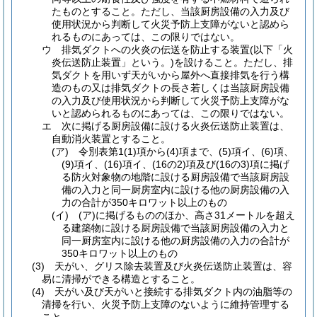
たものとすること。
ただし、当該厨房設備の入力及び
使用状況から判断して火災予防上支障がないと認めら
れるものにあっては、この限りではない。
ウ
排気ダクトへの火炎の伝送を防止する装置
(以下「火
炎伝送防止装置」という。)
を設けること。
ただし、排
気ダクトを用いず天がいから屋外へ直接排気を行う構
造のもの又は排気ダクトの長さ若しくは当該厨房設備
の入力及び使用状況から判断して火災予防上支障がな
いと認められるものにあっては、この限りではない。
エ
次に掲げる厨房設備に設ける火炎伝送防止装置は、
自動消火装置とすること。
(ア)
令別表第1
(1)
項から
(4)
項まで、
(5)
項イ、
(6)
項、
(9)
項イ、
(16)
項イ、
(16の2)
項及び
(16の3)
項に掲げ
る防火対象物の地階に設ける厨房設備で当該厨房設
備の入力と同一厨房室内に設ける他の厨房設備の入
力の合計が350キロワット以上のもの
(イ)
(ア)
に掲げるもののほか、高さ31メートルを超え
る建築物に設ける厨房設備で当該厨房設備の入力と
同一厨房室内に設ける他の厨房設備の入力の合計が
350キロワット以上のもの
(3)
天がい、グリス除去装置及び火炎伝送防止装置は、容
易に清掃ができる構造とすること。
(4)
天がい及び天がいと接続する排気ダクト内の油脂等の
清掃を行い、火災予防上支障のないように維持管理する