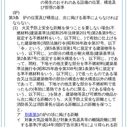
の発生のおそれのある設備の位置、構造及
び管理の基準
(炉)
第3条
炉の位置及び構造は、次に掲げる基準によらなければ
ならない。
(1)
火災予防上安全な距離を保つことを要しない場合
(不
燃材料
(建築基準法
(昭和25年法律第201号)
第2条第9号に
規定する不燃材料をいう。以下同じ。)
で有効に仕上げを
した建築物等
(消防法施行令
(昭和36年政令第37号。以下
「令」という。)
第5条第1項第1号に規定する建築物等を
いう。以下同じ。)
の部分の構造が耐火構造
(建築基準法
第2条第7号に規定する耐火構造をいう。以下同じ。)
であ
って、間柱、下地その他主要な部分を準不燃材料
(建築基
準法施行令
(昭和25年政令第338号)
第1条第5号に規定す
る準不燃材料をいう。以下同じ。)
で造ったものである場
合又は当該建築物等の部分の構造が耐火構造以外の構造
であって、間柱、下地その他主要な部分を不燃材料で造
ったもの
(有効に遮熱できるものに限る。)
である場合を
いう。以下同じ。)
を除き、建築物等及び可燃性の物品か
ら次に掲げる距離のうち、火災予防上安全な距離として
消防長又は消防署長が認める距離以上の距離を保つこ
と。
ア
別表第3
の炉の項に掲げる距離
イ
対象火気設備等及び対象火気器具等の離隔距離に関
する基準
(平成14年消防庁告示第1号)
により得られる距