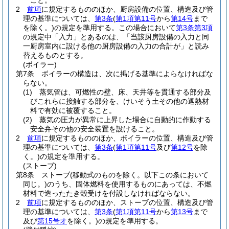
こと。
2
前項
に規定するもののほか、厨房設備の位置、構造及び管
理の基準については、
第3条
(
第1項第11号
から
第14号
まで
を除く。)
の規定を準用する。
この場合において
第3条第3項
の規定中「入力」とあるのは、「当該厨房設備の入力と同
一厨房室内に設ける他の厨房設備の入力の合計が」と読み
替えるものとする。
(ボイラー)
第7条
ボイラーの構造は、次に掲げる基準によらなければな
らない。
(1)
蒸気管は、可燃性の壁、床、天井等を貫通する部分及
びこれらに接触する部分を、けいそう土その他の遮熱材
料で有効に被覆すること。
(2)
蒸気の圧力が異常に上昇した場合に自動的に作動する
安全弁その他の安全装置を設けること。
2
前項
に規定するもののほか、ボイラーの位置、構造及び管
理の基準については、
第3条
(
第1項第11号
及び
第12号
を除
く。)
の規定を準用する。
(ストーブ)
第8条
ストーブ
(移動式のものを除く。以下この条において
同じ。)
のうち、固体燃料を使用するものにあっては、不燃
材料で造ったたき殻受けを付設しなければならない。
2
前項
に規定するもののほか、ストーブの位置、構造及び管
理の基準については、
第3条
(
第1項第11号
から
第13号
まで
及び
第15号オ
を除く。)
の規定を準用する。