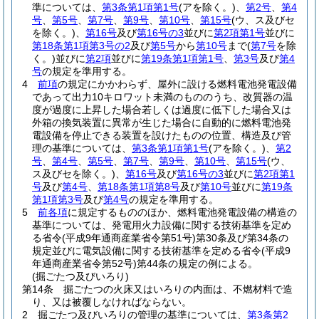
準については、
第3条第1項第1号
(アを除く。)
、
第2号
、
第4
号
、
第5号
、
第7号
、
第9号
、
第10号
、
第15号
(ウ、ス及びセ
を除く。)
、
第16号
及び
第16号の3
並びに
第2項第1号
並びに
第18条第1項第3号の2
及び
第5号
から
第10号
まで
(
第7号
を除
く。)
並びに
第2項
並びに
第19条第1項第1号
、
第3号
及び
第4
号
の規定を準用する。
4
前項
の規定にかかわらず、屋外に設ける燃料電池発電設備
であって出力10キロワット未満のもののうち、改質器の温
度が過度に上昇した場合若しくは過度に低下した場合又は
外箱の換気装置に異常が生じた場合に自動的に燃料電池発
電設備を停止できる装置を設けたものの位置、構造及び管
理の基準については、
第3条第1項第1号
(アを除く。)
、
第2
号
、
第4号
、
第5号
、
第7号
、
第9号
、
第10号
、
第15号
(ウ、
ス及びセを除く。)
、
第16号
及び
第16号の3
並びに
第2項第1
号
及び
第4号
、
第18条第1項第8号
及び
第10号
並びに
第19条
第1項第3号
及び
第4号
の規定を準用する。
5
前各項
に規定するもののほか、燃料電池発電設備の構造の
基準については、発電用火力設備に関する技術基準を定め
る省令
(平成9年通商産業省令第51号)
第30条及び第34条の
規定並びに電気設備に関する技術基準を定める省令
(平成9
年通商産業省令第52号)
第44条の規定の例による。
(掘ごたつ及びいろり)
第14条
掘ごたつの火床又はいろりの内面は、不燃材料で造
り、又は被覆しなければならない。
2
掘ごたつ及びいろりの管理の基準については、
第3条第2