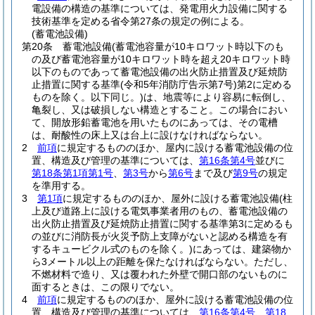
電設備の構造の基準については、発電用火力設備に関する
技術基準を定める省令第27条の規定の例による。
(蓄電池設備)
第20条
蓄電池設備
(蓄電池容量が10キロワット時以下のも
の及び蓄電池容量が10キロワット時を超え20キロワット時
以下のものであって蓄電池設備の出火防止措置及び延焼防
止措置に関する基準
(令和5年消防庁告示第7号)
第2に定める
ものを除く。以下同じ。)
は、地震等により容易に転倒し、
亀裂し、又は破損しない構造とすること。
この場合におい
て、開放形鉛蓄電池を用いたものにあっては、その電槽
は、耐酸性の床上又は台上に設けなければならない。
2
前項
に規定するもののほか、屋内に設ける蓄電池設備の位
置、構造及び管理の基準については、
第16条第4号
並びに
第18条第1項第1号
、
第3号
から
第6号
まで及び
第9号
の規定
を準用する。
3
第1項
に規定するもののほか、屋外に設ける蓄電池設備
(柱
上及び道路上に設ける電気事業者用のもの、蓄電池設備の
出火防止措置及び延焼防止措置に関する基準第3に定めるも
の並びに消防長が火災予防上支障がないと認める構造を有
するキュービクル式のものを除く。)
にあっては、建築物か
ら3メートル以上の距離を保たなければならない。
ただし、
不燃材料で造り、又は覆われた外壁で開口部のないものに
面するときは、この限りでない。
4
前項
に規定するもののほか、屋外に設ける蓄電池設備の位
置、構造及び管理の基準については、
第16条第4号
、
第18