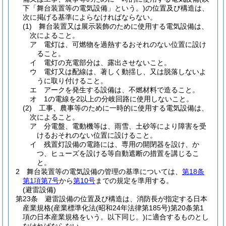
下「舞台装置等の電気設備」という。)
の位置及び構造は、
次に掲げる基準によらなければならない。
(1)
舞台装置又は展示装飾のために使用する電気設備は、
次によること。
ア
電灯は、可燃物を過熱するおそれのない位置に設け
ること。
イ
電灯の充電部分は、露出させないこと。
ウ
電灯又は配線は、著しく動揺し、又は脱落しないよ
うに取り付けること。
エ
アークを発生する設備は、不燃材料で造ること。
オ
1の電線を2以上の分岐回路に使用しないこと。
(2)
工事、農事等のために一時的に使用する電気設備は、
次によること。
ア
分電盤、電動機等は、雨雪、土砂等により障害を受
けるおそれのない位置に設けること。
イ
残置灯設備の電路には、専用の開閉器を設け、か
つ、ヒューズを設ける等自動遮断の措置を講じるこ
と。
2
舞台装置等の電気設備の管理の基準については、
第18条
第1項第7号
から
第10号
までの規定を準用する。
(避雷設備)
第23条
避雷設備の位置及び構造は、消防長が指定する日本
産業規格
(産業標準化法
(昭和24年法律第185号)
第20条第1
項の日本産業規格をいう。以下同じ。)
に適合するものとし