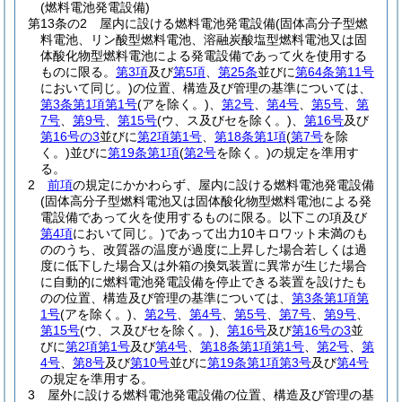
(燃料電池発電設備)
第13条の2
屋内に設ける燃料電池発電設備
(固体高分子型燃
料電池、リン酸型燃料電池、溶融炭酸塩型燃料電池又は固
体酸化物型燃料電池による発電設備であって火を使用する
ものに限る。
第3項
及び
第5項
、
第25条
並びに
第64条第11号
において同じ。)
の位置、構造及び管理の基準については、
第3条第1項第1号
(アを除く。)
、
第2号
、
第4号
、
第5号
、
第
7号
、
第9号
、
第15号
(ウ、ス及びセを除く。)
、
第16号
及び
第16号の3
並びに
第2項第1号
、
第18条第1項
(
第7号
を除
く。)
並びに
第19条第1項
(
第2号
を除く。)
の規定を準用す
る。
2
前項
の規定にかかわらず、屋内に設ける燃料電池発電設備
(固体高分子型燃料電池又は固体酸化物型燃料電池による発
電設備であって火を使用するものに限る。以下この項及び
第4項
において同じ。)
であって出力10キロワット未満のも
ののうち、改質器の温度が過度に上昇した場合若しくは過
度に低下した場合又は外箱の換気装置に異常が生じた場合
に自動的に燃料電池発電設備を停止できる装置を設けたも
のの位置、構造及び管理の基準については、
第3条第1項第
1号
(アを除く。)
、
第2号
、
第4号
、
第5号
、
第7号
、
第9号
、
第15号
(ウ、ス及びセを除く。)
、
第16号
及び
第16号の3
並
びに
第2項第1号
及び
第4号
、
第18条第1項第1号
、
第2号
、
第
4号
、
第8号
及び
第10号
並びに
第19条第1項第3号
及び
第4号
の規定を準用する。
3
屋外に設ける燃料電池発電設備の位置、構造及び管理の基