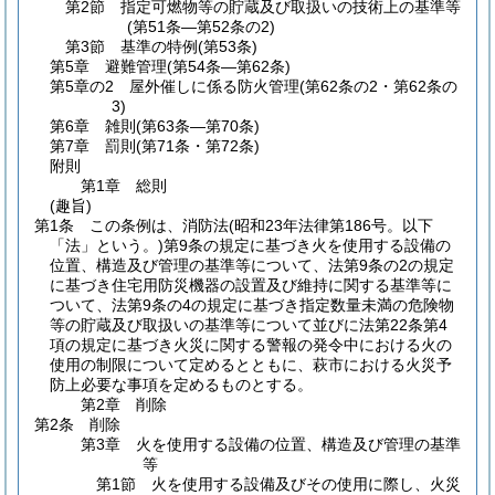
第2節
指定可燃物等の貯蔵及び取扱いの技術上の基準等
(第51条―第52条の2)
第3節
基準の特例
(第53条)
第5章
避難管理
(第54条―第62条)
第5章の2
屋外催しに係る防火管理
(第62条の2・第62条の
3)
第6章
雑則
(第63条―第70条)
第7章
罰則
(第71条・第72条)
附則
第1章
総則
(趣旨)
第1条
この条例は、消防法
(昭和23年法律第186号。以下
「法」という。)
第9条の規定に基づき火を使用する設備の
位置、構造及び管理の基準等について、法第9条の2の規定
に基づき住宅用防災機器の設置及び維持に関する基準等に
ついて、法第9条の4の規定に基づき指定数量未満の危険物
等の貯蔵及び取扱いの基準等について並びに法第22条第4
項の規定に基づき火災に関する警報の発令中における火の
使用の制限について定めるとともに、萩市における火災予
防上必要な事項を定めるものとする。
第2章
削除
第2条
削除
第3章
火を使用する設備の位置、構造及び管理の基準
等
第1節
火を使用する設備及びその使用に際し、火災