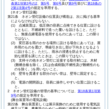
条第1項第3号の2
、
第5号
、
第6号
及び
第9号
並びに
第18条の
2第1項第4号
の規定を準用する。
(ネオン管灯設備)
第21条
ネオン管灯設備の位置及び構造は、次に掲げる基準
によらなければならない。
(1)
点滅装置は、低圧側の容易に点検できる位置に設ける
とともに、不燃材料で造った覆いを設けること。
ただ
し、無接点継電器を使用するものにあっては、この限り
ではない。
(2)
変圧器を雨のかかる場所に設ける場合にあっては、屋
外用のものを選び、導線引き出し部が下向きとなるよう
に設けること。
ただし、雨水の浸透を防止するために有
効な措置を講じたときは、この限りではない。
(3)
支枠その他ネオン管灯に近接する取付材には、木材
(難燃合板を除く。)
又は合成樹脂
(不燃性及び難燃性のも
のを除く。)
を用いないこと。
(4)
壁等を貫通する部分のがい管は、壁等に固定するこ
と。
(5)
電源の開閉器は、容易に操作しやすい位置に設けるこ
と。
2
ネオン管灯設備の管理の基準については、
第18条第1項第
9号
の規定を準用する。
(舞台装置等の電気設備)
第22条
舞台装置若しくは展示装飾のために使用する電気設
備又は工事、農事等のために一時的に使用する電気設備
(以