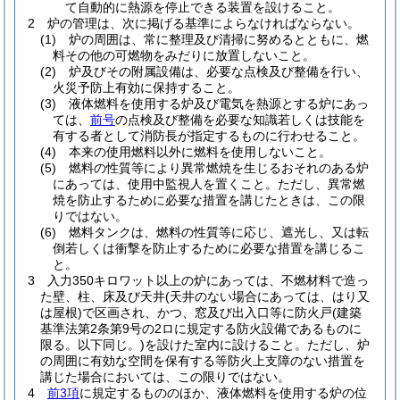
て自動的に熱源を停止できる装置を設けること。
2
炉の管理は、次に掲げる基準によらなければならない。
(1)
炉の周囲は、常に整理及び清掃に努めるとともに、燃
料その他の可燃物をみだりに放置しないこと。
(2)
炉及びその附属設備は、必要な点検及び整備を行い、
火災予防上有効に保持すること。
(3)
液体燃料を使用する炉及び電気を熱源とする炉にあっ
ては、
前号
の点検及び整備を必要な知識若しくは技能を
有する者として消防長が指定するものに行わせること。
(4)
本来の使用燃料以外に燃料を使用しないこと。
(5)
燃料の性質等により異常燃焼を生じるおそれのある炉
にあっては、使用中監視人を置くこと。
ただし、異常燃
焼を防止するために必要な措置を講じたときは、この限
りではない。
(6)
燃料タンクは、燃料の性質等に応じ、遮光し、又は転
倒若しくは衝撃を防止するために必要な措置を講じるこ
と。
3
入力350キロワット以上の炉にあっては、不燃材料で造っ
た壁、柱、床及び天井
(天井のない場合にあっては、はり又
は屋根)
で区画され、かつ、窓及び出入口等に防火戸
(建築
基準法第2条第9号の2ロに規定する防火設備であるものに
限る。以下同じ。)
を設けた室内に設けること。
ただし、炉
の周囲に有効な空間を保有する等防火上支障のない措置を
講じた場合においては、この限りではない。
4
前3項
に規定するもののほか、液体燃料を使用する炉の位