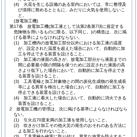
(4)
火花を生じる設備のある室内においては、常に整理及
び清掃に努めるとともに、みだりに火気を使用しないこ
と。
(放電加工機)
第17条
放電加工機
(加工液として法第2条第7項に規定する
危険物を用いるものに限る。以下同じ。)
の構造は、次に掲
げる基準によらなければならない。
(1)
加工槽内の放電加工部分以外における加工液の温度
が、設定された温度を超えた場合において、自動的に加
工を停止できる装置を設けること。
(2)
加工液の液面の高さが、放電加工部分から液面までの
間に必要最小限の間隔を保つために設定された液面の高
さより低下した場合において、自動的に加工を停止でき
る装置を設けること。
(3)
工具電極と加工対象物との間の炭化生成物の発生成長
等による異常を検出した場合において、自動的に加工を
停止できる装置を設けること。
(4)
加工液に着火した場合において、自動的に消火できる
装置を設けること。
2
放電加工機の管理は、次に掲げる基準によらなければなら
ない。
(1)
引火点70度未満の加工液を使用しないこと。
(2)
吹きかけ加工その他火災の発生のおそれのある方法に
よる加工を行わないこと。
(3)
工具電極を確実に取り付け、異常な放電を防止するこ