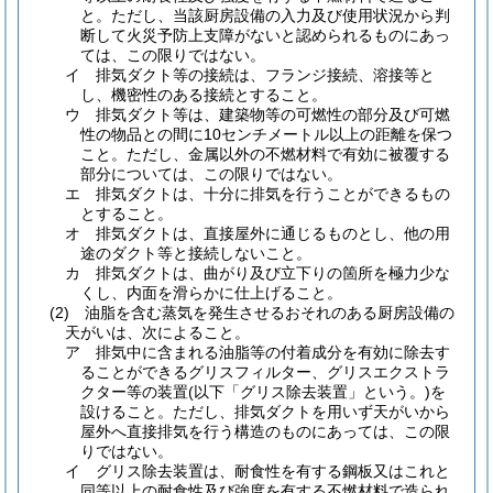
と。
ただし、当該厨房設備の入力及び使用状況から判
断して火災予防上支障がないと認められるものにあっ
ては、この限りではない。
イ
排気ダクト等の接続は、フランジ接続、溶接等と
し、機密性のある接続とすること。
ウ
排気ダクト等は、建築物等の可燃性の部分及び可燃
性の物品との間に10センチメートル以上の距離を保つ
こと。
ただし、金属以外の不燃材料で有効に被覆する
部分については、この限りではない。
エ
排気ダクトは、十分に排気を行うことができるもの
とすること。
オ
排気ダクトは、直接屋外に通じるものとし、他の用
途のダクト等と接続しないこと。
カ
排気ダクトは、曲がり及び立下りの箇所を極力少な
くし、内面を滑らかに仕上げること。
(2)
油脂を含む蒸気を発生させるおそれのある厨房設備の
天がいは、次によること。
ア
排気中に含まれる油脂等の付着成分を有効に除去す
ることができるグリスフィルター、グリスエクストラ
クター等の装置
(以下「グリス除去装置」という。)
を
設けること。
ただし、排気ダクトを用いず天がいから
屋外へ直接排気を行う構造のものにあっては、この限
りではない。
イ
グリス除去装置は、耐食性を有する鋼板又はこれと
同等以上の耐食性及び強度を有する不燃材料で造られ