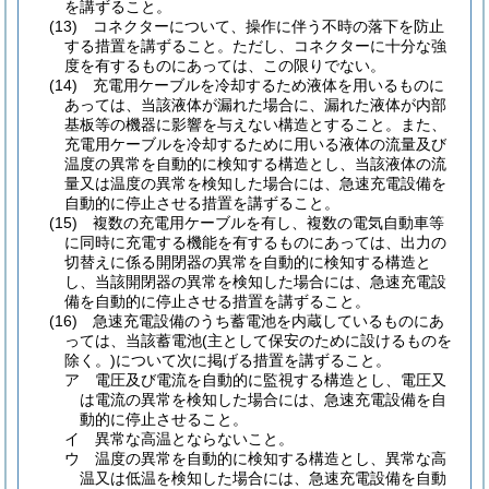
を講ずること。
(13)
コネクターについて、操作に伴う不時の落下を防止
する措置を講ずること。
ただし、コネクターに十分な強
度を有するものにあっては、この限りでない。
(14)
充電用ケーブルを冷却するため液体を用いるものに
あっては、当該液体が漏れた場合に、漏れた液体が内部
基板等の機器に影響を与えない構造とすること。
また、
充電用ケーブルを冷却するために用いる液体の流量及び
温度の異常を自動的に検知する構造とし、当該液体の流
量又は温度の異常を検知した場合には、急速充電設備を
自動的に停止させる措置を講ずること。
(15)
複数の充電用ケーブルを有し、複数の電気自動車等
に同時に充電する機能を有するものにあっては、出力の
切替えに係る開閉器の異常を自動的に検知する構造と
し、当該開閉器の異常を検知した場合には、急速充電設
備を自動的に停止させる措置を講ずること。
(16)
急速充電設備のうち蓄電池を内蔵しているものにあ
っては、当該蓄電池
(主として保安のために設けるものを
除く。)
について次に掲げる措置を講ずること。
ア
電圧及び電流を自動的に監視する構造とし、電圧又
は電流の異常を検知した場合には、急速充電設備を自
動的に停止させること。
イ
異常な高温とならないこと。
ウ
温度の異常を自動的に検知する構造とし、異常な高
温又は低温を検知した場合には、急速充電設備を自動