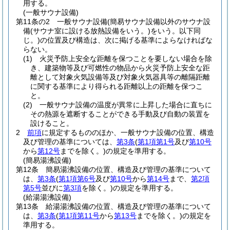
用する。
(一般サウナ設備)
第11条の2
一般サウナ設備
(簡易サウナ設備以外のサウナ設
備
(サウナ室に設ける放熱設備をいう。)
をいう。以下同
じ。)
の位置及び構造は、次に掲げる基準によらなければな
らない。
(1)
火災予防上安全な距離を保つことを要しない場合を除
き、建築物等及び可燃性の物品から火災予防上安全な距
離として対象火気設備等及び対象火気器具等の離隔距離
に関する基準により得られる距離以上の距離を保つこ
と。
(2)
一般サウナ設備の温度が異常に上昇した場合に直ちに
その熱源を遮断することができる手動及び自動の装置を
設けること。
2
前項
に規定するもののほか、一般サウナ設備の位置、構造
及び管理の基準については、
第3条
(
第1項第1号
及び
第10号
から
第12号
までを除く。)
の規定を準用する。
(簡易湯沸設備)
第12条
簡易湯沸設備の位置、構造及び管理の基準について
は、
第3条
(
第1項第6号
及び
第10号
から
第14号
まで、
第2項
第5号
並びに
第3項
を除く。)
の規定を準用する。
(給湯湯沸設備)
第13条
給湯湯沸設備の位置、構造及び管理の基準について
は、
第3条
(
第1項第11号
から
第13号
までを除く。)
の規定を
準用する。