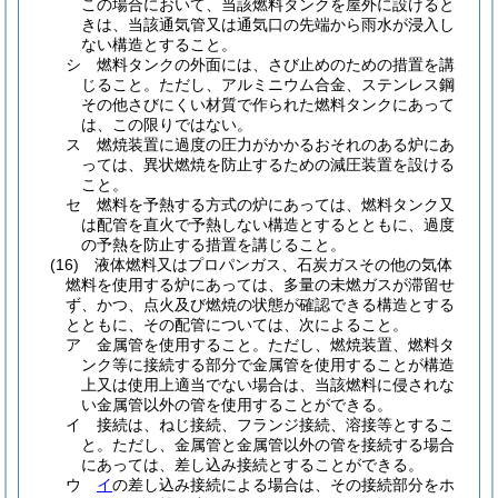
この場合において、当該燃料タンクを屋外に設けると
きは、当該通気管又は通気口の先端から雨水が浸入し
ない構造とすること。
シ
燃料タンクの外面には、さび止めのための措置を講
じること。
ただし、アルミニウム合金、ステンレス鋼
その他さびにくい材質で作られた燃料タンクにあって
は、この限りではない。
ス
燃焼装置に過度の圧力がかかるおそれのある炉にあ
っては、異状燃焼を防止するための減圧装置を設ける
こと。
セ
燃料を予熱する方式の炉にあっては、燃料タンク又
は配管を直火で予熱しない構造とするとともに、過度
の予熱を防止する措置を講じること。
(16)
液体燃料又はプロパンガス、石炭ガスその他の気体
燃料を使用する炉にあっては、多量の未燃ガスが滞留せ
ず、かつ、点火及び燃焼の状態が確認できる構造とする
とともに、その配管については、次によること。
ア
金属管を使用すること。
ただし、燃焼装置、燃料タ
ンク等に接続する部分で金属管を使用することが構造
上又は使用上適当でない場合は、当該燃料に侵されな
い金属管以外の管を使用することができる。
イ
接続は、ねじ接続、フランジ接続、溶接等とするこ
と。
ただし、金属管と金属管以外の管を接続する場合
にあっては、差し込み接続とすることができる。
ウ
イ
の差し込み接続による場合は、その接続部分をホ