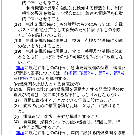
的に停止させること。
エ
制御機能の異常を自動的に検知する構造とし、制御
機能の異常を検知した場合には、急速充電設備を自動
的に停止させること。
(17)
急速充電設備のうち分離型のものにあっては、充電
ポストに蓄電池
(主として保安のために設けるものを除
く。)
を内蔵しないこと。
(18)
急速充電設備の周囲は、換気、点検及び整備に支障
のないようにすること。
(19)
急速充電設備の周囲は、常に、整理及び清掃に努め
るとともに、油ぼろその他の可燃物をみだりに放置しな
いこと。
2
前項
に規定するもののほか、急速充電設備の位置、構造及
び管理の基準については、
前条第1項第2号
、
第5号
、
第8号
及び
第9号
の規定を準用する。
(内燃機関を原動力とする発電設備)
第19条
屋内に設ける内燃機関を原動力とする発電設備の位
置及び構造は、次に掲げる基準によらなければならない。
(1)
容易に点検することができる位置に設けること。
(2)
防振のための措置を講じた床上又は台上に設けるこ
と。
(3)
排気筒は、防火上有効な構造とすること。
(4)
発電機、燃料タンクその他の機器は、堅固に床、壁、
支柱等に固定すること。
2
前項
に規定するもののほか、屋内に設ける内燃機関を原動