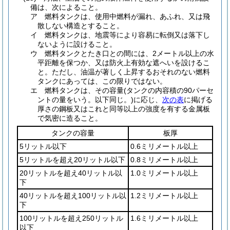
備は、次によること。
ア
燃料タンクは、使用中燃料が漏れ、あふれ、又は飛
散しない構造とすること。
イ
燃料タンクは、地震等により容易に転倒又は落下し
ないように設けること。
ウ
燃料タンクとたき口との間には、2メートル以上の水
平距離を保つか、又は防火上有効な遮へいを設けるこ
と。
ただし、油温が著しく上昇するおそれのない燃料
タンクにあっては、この限りではない。
エ
燃料タンクは、その容量
(タンクの内容積の90パーセ
ントの量をいう。以下同じ。)
に応じ、
次の表
に掲げる
厚さの鋼板又はこれと同等以上の強度を有する金属板
で気密に造ること。
タンクの容量
板厚
5リットル以下
0.6ミリメートル以上
5リットルを超え20リットル以下
0.8ミリメートル以上
20リットルを超え40リットル以
1.0ミリメートル以上
下
40リットルを超え100リットル以
1.2ミリメートル以上
下
100リットルを超え250リットル
1.6ミリメートル以上
以下