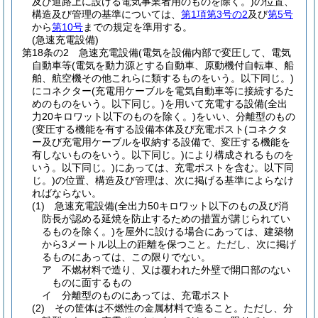
及び道路上に設ける電気事業者用のものを除く。)
の位置、
構造及び管理の基準については、
第1項第3号の2
及び
第5号
から
第10号
までの規定を準用する。
(急速充電設備)
第18条の2
急速充電設備
(電気を設備内部で変圧して、電気
自動車等
(電気を動力源とする自動車、原動機付自転車、船
舶、航空機その他これらに類するものをいう。以下同じ。)
にコネクター
(充電用ケーブルを電気自動車等に接続するた
めのものをいう。以下同じ。)
を用いて充電する設備
(全出
力20キロワット以下のものを除く。)
をいい、分離型のもの
(変圧する機能を有する設備本体及び充電ポスト
(コネクタ
ー及び充電用ケーブルを収納する設備で、変圧する機能を
有しないものをいう。以下同じ。)
により構成されるものを
いう。以下同じ。)
にあっては、充電ポストを含む。以下同
じ。)
の位置、構造及び管理は、次に掲げる基準によらなけ
ればならない。
(1)
急速充電設備
(全出力50キロワット以下のもの及び消
防長が認める延焼を防止するための措置が講じられてい
るものを除く。)
を屋外に設ける場合にあっては、建築物
から3メートル以上の距離を保つこと。
ただし、次に掲げ
るものにあっては、この限りでない。
ア
不燃材料で造り、又は覆われた外壁で開口部のない
ものに面するもの
イ
分離型のものにあっては、充電ポスト
(2)
その筐体は不燃性の金属材料で造ること。
ただし、分