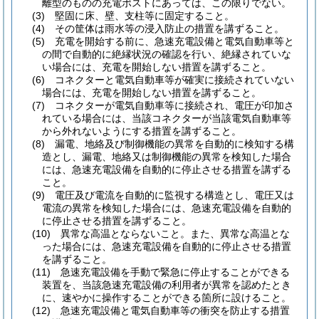
離型のものの充電ポストにあっては、この限りでない。
(3)
堅固に床、壁、支柱等に固定すること。
(4)
その筐体は雨水等の浸入防止の措置を講ずること。
(5)
充電を開始する前に、急速充電設備と電気自動車等と
の間で自動的に絶縁状況の確認を行い、絶縁されていな
い場合には、充電を開始しない措置を講ずること。
(6)
コネクターと電気自動車等が確実に接続されていない
場合には、充電を開始しない措置を講ずること。
(7)
コネクターが電気自動車等に接続され、電圧が印加さ
れている場合には、当該コネクターが当該電気自動車等
から外れないようにする措置を講ずること。
(8)
漏電、地絡及び制御機能の異常を自動的に検知する構
造とし、漏電、地絡又は制御機能の異常を検知した場合
には、急速充電設備を自動的に停止させる措置を講ずる
こと。
(9)
電圧及び電流を自動的に監視する構造とし、電圧又は
電流の異常を検知した場合には、急速充電設備を自動的
に停止させる措置を講ずること。
(10)
異常な高温とならないこと。
また、異常な高温とな
った場合には、急速充電設備を自動的に停止させる措置
を講ずること。
(11)
急速充電設備を手動で緊急に停止することができる
装置を、当該急速充電設備の利用者が異常を認めたとき
に、速やかに操作することができる箇所に設けること。
(12)
急速充電設備と電気自動車等の衝突を防止する措置