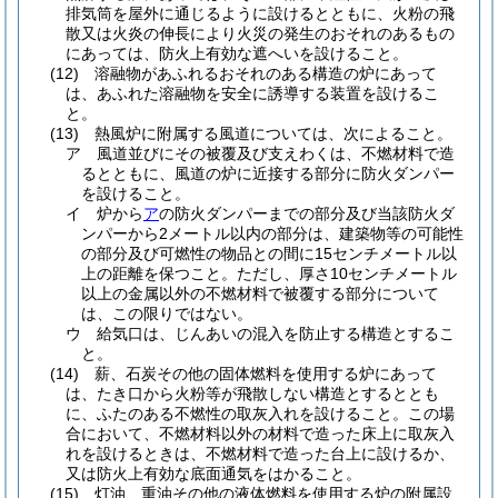
排気筒を屋外に通じるように設けるとともに、火粉の飛
散又は火炎の伸長により火災の発生のおそれのあるもの
にあっては、防火上有効な遮へいを設けること。
(12)
溶融物があふれるおそれのある構造の炉にあって
は、あふれた溶融物を安全に誘導する装置を設けるこ
と。
(13)
熱風炉に附属する風道については、次によること。
ア
風道並びにその被覆及び支えわくは、不燃材料で造
るとともに、風道の炉に近接する部分に防火ダンパー
を設けること。
イ
炉から
ア
の防火ダンパーまでの部分及び当該防火ダ
ンパーから2メートル以内の部分は、建築物等の可能性
の部分及び可燃性の物品との間に15センチメートル以
上の距離を保つこと。
ただし、厚さ10センチメートル
以上の金属以外の不燃材料で被覆する部分について
は、この限りではない。
ウ
給気口は、じんあいの混入を防止する構造とするこ
と。
(14)
薪、石炭その他の固体燃料を使用する炉にあって
は、たき口から火粉等が飛散しない構造とするととも
に、ふたのある不燃性の取灰入れを設けること。
この場
合において、不燃材料以外の材料で造った床上に取灰入
れを設けるときは、不燃材料で造った台上に設けるか、
又は防火上有効な底面通気をはかること。
(15)
灯油、重油その他の液体燃料を使用する炉の附属設