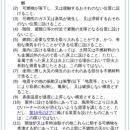
離
(2)
可燃物が落下し、又は接触するおそれのない位置に設
けること。
(3)
可燃性のガス又は蒸気が発生し、又は滞留するおそれ
のない位置に設けること。
(4)
階段、避難口等の付近で避難の支障となる位置に設け
ないこと。
(5)
燃焼に必要な空気を取り入れることができ、かつ、有
効な換気を行うことができる位置に設けること。
(6)
屋内に設ける場合にあっては、土間又は不燃材料のう
ち金属以外のもので造った床上に設けること。
ただし、
金属で造った床上又は台上に設ける場合において防火上
有効な措置を講じたときは、この限りではない。
(7)
使用に際し火災の発生のおそれのある部分を不燃材料
で造ること。
(8)
地震その他の振動又は衝撃
(以下「地震等」という。)
により容易に転倒し、亀裂し、又は破損しない構造とす
ること。
(9)
表面温度が過度に上昇しない構造とすること。
(10)
屋外に設ける場合にあっては、風雨等により口火及
びバーナーの火が消えないような措置を講じること。
た
だし、
第16号の2ア
に掲げる装置を設けたものにあって
は、この限りではない。
(11)
開放炉又は常時油類その他これらに類する可燃物を
煮沸する炉にあっては、その上部に不燃性の天がい及び