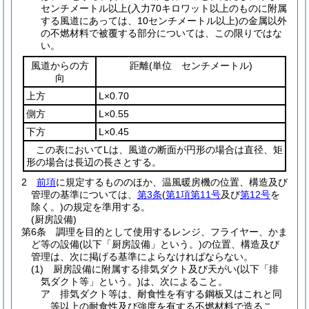
センチメートル以上
(入力70キロワット以上のものに附属
する風道にあっては、10センチメートル以上)
の金属以外
の不燃材料で被覆する部分については、この限りではな
い。
風道からの方
距離
(単位 センチメートル)
向
上方
L×0.70
側方
L×0.55
下方
L×0.45
この表においてLは、風道の断面が円形の場合は直径、矩
形の場合は長辺の長さとする。
2
前項
に規定するもののほか、温風暖房機の位置、構造及び
管理の基準については、
第3条
(
第1項第11号
及び
第12号
を
除く。)
の規定を準用する。
(厨房設備)
第6条
調理を目的として使用するレンジ、フライヤー、かま
ど等の設備
(以下「厨房設備」という。)
の位置、構造及び
管理は、次に掲げる基準によらなければならない。
(1)
厨房設備に附属する排気ダクト及び天がい
(以下「排
気ダクト等」という。)
は、次によること。
ア
排気ダクト等は、耐食性を有する鋼板又はこれと同
等以上の耐食性及び強度を有する不燃材料で造るこ