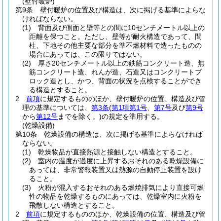
(壁付暖炉)
第9条
壁付暖炉の位置及び構造は、次に掲げる基準によらな
ければならない。
(1)
背面及び側面と壁等との間に10センチメートル以上の
距離を保つこと。
ただし、壁等が耐火構造であって、間
柱、下地その他主要な部分を準不燃材料で造ったものの
場合にあっては、この限りではない。
(2)
厚さ20センチメートル以上の鉄筋コンクリート造、無
筋コンクリート造、れんが造、石造又はコンクリートブ
ロック造とし、かつ、背面の状況を点検することができ
る構造とすること。
2
前項
に規定するもののほか、壁付暖炉の位置、構造及び管
理の基準については、
第3条
(
第1項第1号
、
第7号
及び
第9号
から
第12号
までを除く。)
の規定を準用する。
(乾燥設備)
第10条
乾燥設備の構造は、次に掲げる基準によらなければ
ならない。
(1)
乾燥物品が直接熱源と接触しない構造とすること。
(2)
室内の温度が過度に上昇するおそれのある乾燥設備に
あっては、非常警報装置又は熱源の自動停止装置を設け
ること。
(3)
火粉が混入するおそれのある燃焼排気により直接可燃
性の物品を乾燥するものにあっては、乾燥室内に火粉を
飛散しない構造とすること。
2
前項
に規定するもののほか、乾燥設備の位置、構造及び管