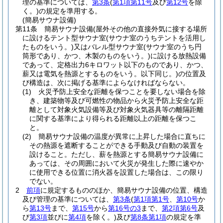
理の基準については、
第3条
(
第1項第11号
及び
第12号
を除
く。)
の規定を準用する。
(簡易サウナ設備)
第11条
簡易サウナ設備
(屋外その他の直接外気に接する場所
に設けるテント型サウナ室
(サウナ室のうちテントを活用し
たものをいう。)
又はバレル型サウナ室
(サウナ室のうち円
筒形であり、かつ、木製のものをいう。)
に設ける放熱設備
であって、定格出力6キロワット以下のものであり、かつ、
薪又は電気を熱源とするものをいう。以下同じ。)
の位置及
び構造は、次に掲げる基準によらなければならない。
(1)
火災予防上安全な距離を保つことを要しない場合を除
き、建築物等及び可燃性の物品から火災予防上安全な距
離として対象火気設備等及び対象火気器具等の離隔距離
に関する基準により得られる距離以上の距離を保つこ
と。
(2)
簡易サウナ設備の温度が異常に上昇した場合に直ちに
その熱源を遮断することができる手動及び自動の装置を
設けること。
ただし、薪を熱源とする簡易サウナ設備に
あっては、その周囲において火災が発生した際に速やか
に使用できる位置に消火器を設置した場合は、この限り
でない。
2
前項
に規定するもののほか、簡易サウナ設備の位置、構造
及び管理の基準については、
第3条
(
第1項第1号
、
第10号
か
ら
第13号
まで、
第15号
から
第16号の3
まで、
第2項第6号
及
び
第3項
並びに
第4項
を除く。)
及び
第8条第1項
の規定を準