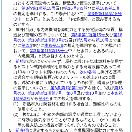
力とする発電設備の位置、構造及び管理の基準について
は、
第3条第1項第15号
及び
第16号の3
並びに
第18条第1項
の規定を準用する。
この場合において、
第3条第1項第15号
ウ
中「たき口」とあるのは、「内燃機関」と読み替えるも
のとする。
3
屋外に設ける内燃機関を原動力とする発電設備の位置、構
造及び管理の基準については、
第3条第1項第15号
及び
第16
号の3
、
第18条第1項第3号の2
及び
第5号
から
第10号
まで並
びに
第2項
並びに
本条第1項
の規定を準用する。
この場合に
おいて、
第3条第1項第15号ウ
中「たき口」とあるのは、
「内燃機関」と読み替えるものとする。
4
前項
の規定にかかわらず、屋外に設ける気体燃料を使用す
るピストン式内燃機関を原動力とする発電設備であって出
力10キロワット未満のもののうち、
次の各号
に掲げる基準
に適合する鋼板
(板厚が0.8ミリメートル以上のものに限
る。)
製の外箱に収納されているものの位置、構造及び管理
の基準については、
第3条第1項第1号
(アを除く。)
及び
第16
号の3
、
第18条第1項第7号
、
第8号
及び
第10号
並びに
本条第
1項第2号
から
第4号
までの規定を準用する。
(1)
断熱材又は防音材を使用する場合は、難燃性のものを
使用すること。
(2)
換気口は、外箱の内部の温度が過度に上昇しないよう
に有効な換気を行うことができるものとし、かつ、雨水
等の侵入防止の措置が講じられているものであること。
5
前各項
に規定するもののほか、内燃機関を原動力とする発