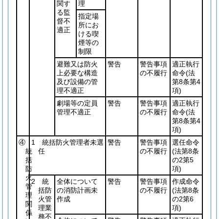
関す
理
る監
指定場
督不
所にお
適正
ける喫
煙等の
制限
避難又は防火
警告
警告事項
適正執行
上必要な構造
の不履行
命令
(法
及び設備の管
第8条第4
理不適正
項)
劇場等の定員
警告
警告事項
適正執行
管理不適正
の不履行
命令
(法
第8条第4
項)
④
1 統括防火管理者未選
警告
警告事項
選任命令
統
任
の不履行
(法第8条
括
の2第5
防
項)
火
2 統
全体について
警告
警告事項
作成命令
管
括防
の消防計画未
の不履行
(法第8条
理
火管
作成
の2第6
関
理業
項)
係
務不