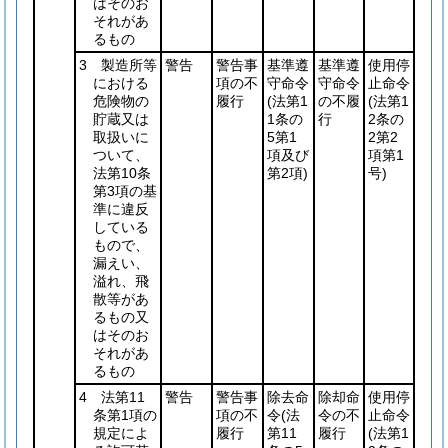
はそのお
それがあ
るもの
3 製造所等
警告
警告事
基準遵
基準遵
使用停
における
項の不
守命令
守命令
止命令
危険物の
履行
(法第1
の不履
(法第1
貯蔵又は
1条の
行
2条の
取扱いに
5第1
2第2
ついて、
項及び
項第1
法第10条
第2項)
号)
第3項の基
準に違反
している
もので、
漏えい、
溢れ、飛
散等があ
るもの又
はそのお
それがあ
るもの
4 法第11
警告
警告事
除去命
除却命
使用停
条第1項の
項の不
令
(法
令の不
止命令
規定によ
履行
第11
履行
(法第1