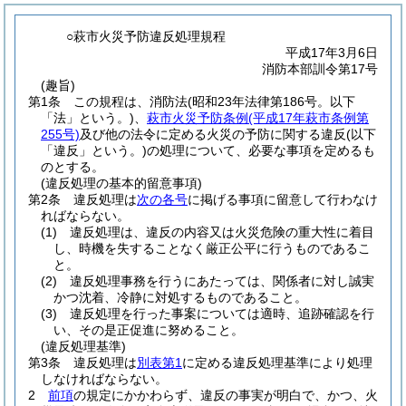
○萩市火災予防違反処理規程
平成17年3月6日
消防本部訓令第17号
(趣旨)
第1条
この規程は、消防法
(昭和23年法律第186号。以下
「法」という。)
、
萩市火災予防条例
(平成17年萩市条例第
255号)
及び他の法令に定める火災の予防に関する違反
(以下
「違反」という。)
の処理について、必要な事項を定めるも
のとする。
(違反処理の基本的留意事項)
第2条
違反処理は
次の各号
に掲げる事項に留意して行わなけ
ればならない。
(1)
違反処理は、違反の内容又は火災危険の重大性に着目
し、時機を失することなく厳正公平に行うものであるこ
と。
(2)
違反処理事務を行うにあたっては、関係者に対し誠実
かつ沈着、冷静に対処するものであること。
(3)
違反処理を行った事案については適時、追跡確認を行
い、その是正促進に努めること。
(違反処理基準)
第3条
違反処理は
別表第1
に定める違反処理基準により処理
しなければならない。
2
前項
の規定にかかわらず、違反の事実が明白で、かつ、火