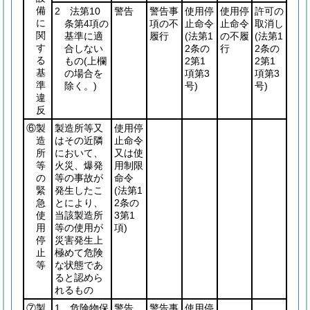
備
2 法第10
警告
警告事
使用停
使用停
許可の
に
条第4項の
項の不
止命令
止命令
取消し
関
基準に適
履行
(法第1
の不履
(法第1
す
合しない
2条の
行
2条の
る
もの
(上欄
2第1
2第1
基
の場合を
項第3
項第3
準
除く。)
号)
号)
違
反
⑥製
製造所等又
使用停
造
はその近隣
止命令
所
において、
又は使
等
火災、爆発
用制限
の
等の事故が
命令
緊
発生したこ
(法第1
急
とにより、
2条の
使
当該製造所
3第1
用
等の使用が
項)
停
災害発生上
止
極めて危険
等
な状態であ
ると認めら
れるもの
⑦製
1 危険物保
警告
警告事
使用停