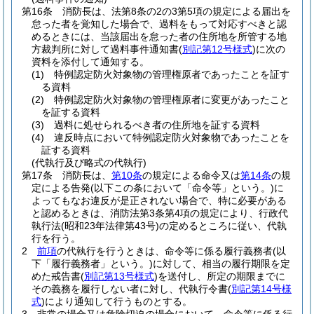
第16条
消防長は、法第8条の2の3第5項の規定による届出を
怠った者を覚知した場合で、過料をもって対応すべきと認
めるときには、当該届出を怠った者の住所地を所管する地
方裁判所に対して過料事件通知書
(
別記第12号様式
)
に次の
資料を添付して通知する。
(1)
特例認定防火対象物の管理権原者であったことを証す
る資料
(2)
特例認定防火対象物の管理権原者に変更があったこと
を証する資料
(3)
過料に処せられるべき者の住所地を証する資料
(4)
違反時点において特例認定防火対象物であったことを
証する資料
(代執行及び略式の代執行)
第17条
消防長は、
第10条
の規定による命令又は
第14条
の規
定による告発
(以下この条において「命令等」という。)
に
よってもなお違反が是正されない場合で、特に必要がある
と認めるときは、消防法第3条第4項の規定により、行政代
執行法
(昭和23年法律第43号)
の定めるところに従い、代執
行を行う。
2
前項
の代執行を行うときは、命令等に係る履行義務者
(以
下「履行義務者」という。)
に対して、相当の履行期限を定
めた戒告書
(
別記第13号様式
)
を送付し、所定の期限までに
その義務を履行しない者に対し、代執行令書
(
別記第14号様
式
)
により通知して行うものとする。