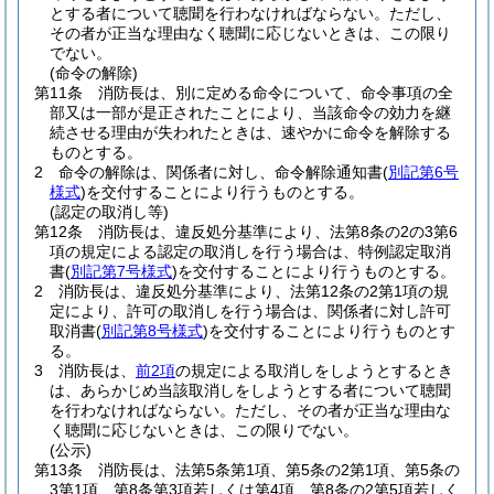
とする者について聴聞を行わなければならない。
ただし、
その者が正当な理由なく聴聞に応じないときは、この限り
でない。
(命令の解除)
第11条
消防長は、別に定める命令について、命令事項の全
部又は一部が是正されたことにより、当該命令の効力を継
続させる理由が失われたときは、速やかに命令を解除する
ものとする。
2
命令の解除は、関係者に対し、命令解除通知書
(
別記第6号
様式
)
を交付することにより行うものとする。
(認定の取消し等)
第12条
消防長は、違反処分基準により、法第8条の2の3第6
項の規定による認定の取消しを行う場合は、特例認定取消
書
(
別記第7号様式
)
を交付することにより行うものとする。
2
消防長は、違反処分基準により、法第12条の2第1項の規
定により、許可の取消しを行う場合は、関係者に対し許可
取消書
(
別記第8号様式
)
を交付することにより行うものとす
る。
3
消防長は、
前2項
の規定による取消しをしようとするとき
は、あらかじめ当該取消しをしようとする者について聴聞
を行わなければならない。
ただし、その者が正当な理由な
く聴聞に応じないときは、この限りでない。
(公示)
第13条
消防長は、法第5条第1項、第5条の2第1項、第5条の
3第1項、第8条第3項若しくは第4項、第8条の2第5項若しく