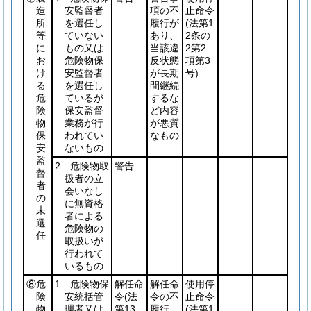
造
安監督者
項の不
止命令
所
を選任し
履行が
(法第1
等
ていない
あり、
2条の
に
もの又は
当該違
2第2
お
危険物保
反状態
項第3
け
安監督者
が長期
号)
る
を選任し
間継続
危
ているが
するな
険
保安監督
ど内容
物
業務が行
が悪質
保
われてい
なもの
安
ないもの
監
2 危険物取
警告
督
扱者の立
者
会いなし
の
に無資格
未
者による
選
危険物の
任
取扱いが
行われて
いるもの
⑧危
1 危険物保
解任命
解任命
使用停
険
安統括管
令
(法
令の不
止命令
物
理者又は
第13
履行
(法第1