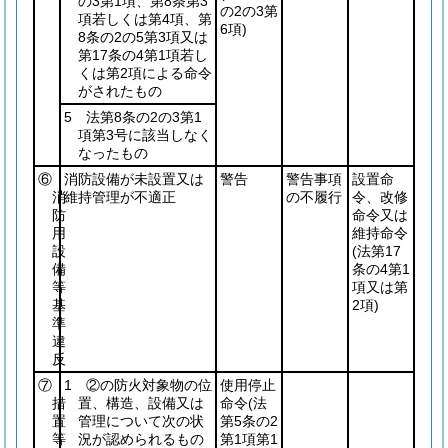
の3第1項、第8条第3
の2の3第
項若しくは第4項、第
6項)
8条の2の5第3項又は
第17条の4第1項若し
くは第2項による命令
がされたもの
5 法第8条の2の3第1
項第3号に該当しなく
なったもの
⑥
消防設備が未設置又は
警告
警告事項
設置命
消
維持管理が不適正
の不履行
令、改修
防
命令又は
用
維持命令
設
(法第17
備
条の4第1
等
項又は第
基
2項)
準
違
反
⑦
1 ②の防火対象物の位
使用停止
措
置、構造、設備又は
命令
(法
置
管理について次の状
第5条の2
等
況が認められるもの
第1項第1