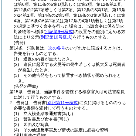
は第6項、第11条の5第1項若しくは第2項、第12条第2項、
第12条の2第1項若しくは第2項、第12条の3第1項、第13条
の24第1項、第14条の2第3項、第16条の3第3項若しくは第
4項、第16条の6第1項又は第17条の4第1項若しくは第2項
の規定に基づく命令を行った場合は、当該命令に係る防火
対象物等へ標識
(
別記第9号様式
)
の設置その他別に定める方
法により公示
(
別記第10号様式
)
を行うものとする。
(告発)
第14条
消防長は、
次の各号
のいずれかに該当するときは、
告発を行うものとする。
(1)
違反の内容が重大なとき。
(2)
違反に起因する火災等の発生若しくは拡大又は死傷者
が発生したとき。
(3)
その他告発をもって措置すべき情状が認められると
き。
(告発の手続)
第15条
告発は、当該事件を管轄する検察官又は司法警察員
に対して行うものとする。
2
告発は、告発書
(
別記第11号様式
)
に次に掲げるもののうち
必要な書類を添付して行うものとする。
(1)
立入検査結果通知書
(写し)
(2)
警告書及び命令書
(写し)
(3)
図面及び写真
(4)
その他違反事実及び情状の認定に必要な資料
(過料事件の通知)