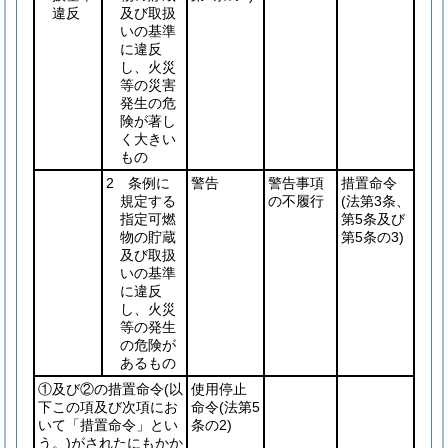
違反
及び取扱
いの基準
に違反
し、火災
等の災害
発生の危
険が著し
く大きい
もの
2 条例に
警告
警告事項
措置命令
規定する
の不履行
(法第3条、
指定可燃
第5条及び
物の貯蔵
第5条の3)
及び取扱
いの基準
に違反
し、火災
等の発生
の危険が
あるもの
①及び②の措置命令
(以
使用停止
下この項及び次項にお
命令
(法第5
いて「措置命令」とい
条の2)
う。)
がされたにもかか