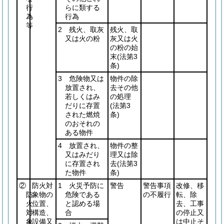
行
らに類する
為
行為
等
2 残火、取灰
残火、取
又は火の粉
灰又は火
の粉の始
末
(法第3
条)
3 危険物又は
物件の除
放置され、
去その他
若しくはみ
の処理
だりに存置
(法第3
された燃焼
条)
のおそれの
ある物件
4 放置され、
物件の整
又はみだり
理又は除
に存置され
去
(法第3
た物件
条)
②
防火対
1 火災予防に
警告
警告事項
改修、移
防
象物の
危険である
の不履行
転、除
火
位置、
と認める場
去、工事
対
構造、
合
の停止又
象
設備又
は中止そ