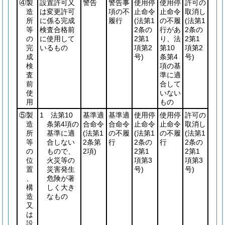
④製
設置許可又
警告
警告事
使用停
使用停
許可の
造
は変更許可
項の不
止命令
止命令
取消し
所
に係る完成
履行
(法第1
の不履
(法第1
等
検査合格前
2条の
行があ
2条の
の
に使用して
2第1
り、法
2第1
完
いるもの
項第2
第10
項第2
成
号)
条第4
号)
検
項の基
査
準に適
前
合して
使
いない
用
もの
⑤製
1 法第10
基準適
基準適
使用停
使用停
許可の
造
条第4項の
合命令
合命令
止命令
止命令
取消し
所
基準に適
(法第1
の不履
(法第1
の不履
(法第1
等
合しない
2条第
行
2条の
行
2条の
の
もので、
2項)
2第1
2第1
位
火災等の
項第3
項第3
置
災害発生
号)
号)
、
危険が著
構
しく大き
造
なもの
又
は
設