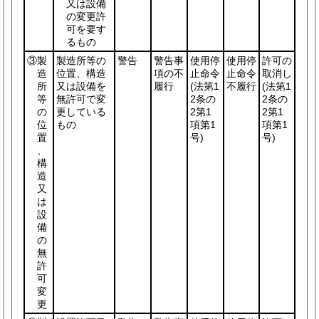
又は設備
の変更許
可を要す
るもの
③製
製造所等の
警告
警告事
使用停
使用停
許可の
造
位置、構造
項の不
止命令
止命令
取消し
所
又は設備を
履行
(法第1
不履行
(法第1
等
無許可で変
2条の
2条の
の
更している
2第1
2第1
位
もの
項第1
項第1
置
号)
号)
、
構
造
又
は
設
備
の
無
許
可
変
更