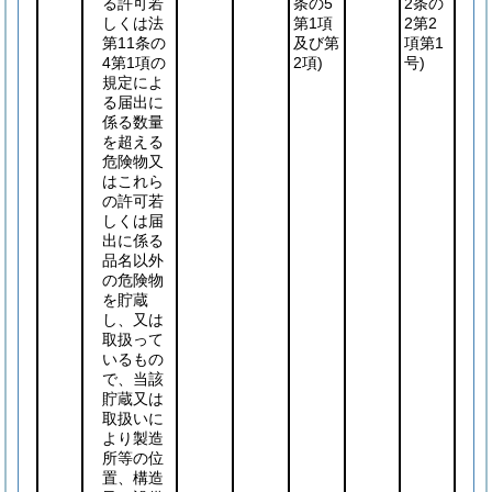
る許可若
条の5
2条の
しくは法
第1項
2第2
第11条の
及び第
項第1
4第1項の
2項)
号)
規定によ
る届出に
係る数量
を超える
危険物又
はこれら
の許可若
しくは届
出に係る
品名以外
の危険物
を貯蔵
し、又は
取扱って
いるもの
で、当該
貯蔵又は
取扱いに
より製造
所等の位
置、構造