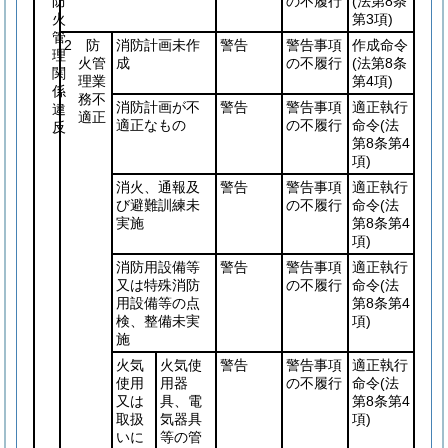
防
の不履行
(法第8条
火
第3項)
管
2 防
消防計画未作
警告
警告事項
作成命令
理
火管
成
の不履行
(法第8条
関
理業
第4項)
係
務不
消防計画が不
警告
警告事項
適正執行
違
適正
適正なもの
の不履行
命令
(法
反
第8条第4
項)
消火、通報及
警告
警告事項
適正執行
び避難訓練未
の不履行
命令
(法
実施
第8条第4
項)
消防用設備等
警告
警告事項
適正執行
又は特殊消防
の不履行
命令
(法
用設備等の点
第8条第4
検、整備未実
項)
施
火気
火気使
警告
警告事項
適正執行
使用
用器
の不履行
命令
(法
又は
具、電
第8条第4
取扱
気器具
項)
いに
等の管