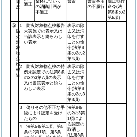
全体について
警告
警告事項
適正執行
違
適正
の消防計画が
の不履行
命令
(法
反
不適正
第8条の2
第5項)
⑤
1 防火対象物点検報告
表示の除
防
未実施での表示又は
去又は消
火
当該表示と紛らわし
印を付す
対
い表示
ことの命
象
令
(法第8
物
条の2の2
点
第4項)
検
2 防火対象物点検の特
表示の除
報
例未認定での法第8条
去又は消
告
の2の3第7項の表示
印を付す
又は当該表示と紛ら
ことの命
わしい表示
令
(法第8
条の2の3
第8項)
3 偽りその他不正な手
法第8条
段により認定を受け
の2の3第
たもの
1項によ
る認定の
4 法第5条第1項、第5
取消し
条の2第1項、第5条
(法第8条