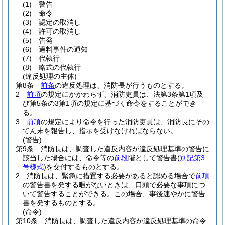
(1)
警告
(2)
命令
(3)
認定の取消し
(4)
許可の取消し
(5)
告発
(6)
過料事件の通知
(7)
代執行
(8)
略式の代執行
(違反処理の主体)
第8条
前条
の違反処理は、消防長が行うものとする。
2
前項
の規定にかかわらず、消防吏員は、法第3条第1項及
び第5条の3第1項の規定に基づく命令をすることができ
る。
3
前項
の規定により命令を行った消防吏員は、消防長にその
てん末を報告し、指示を受けなければならない。
(警告)
第9条
消防長は、調査した違反内容が違反処理基準の警告に
該当した場合には、命令等の
前段
階として警告書
(
別記第3
号様式
)
を交付するものとする。
2
消防長は、緊急に措置する必要があると認める場合で
前項
の警告書を発する暇がないときは、口頭で必要な事項につ
いて警告することができる。
この場合、事後速やかに警告
書を発するものとする。
(命令)
第10条
消防長は、調査した違反内容が違反処理基準の命令