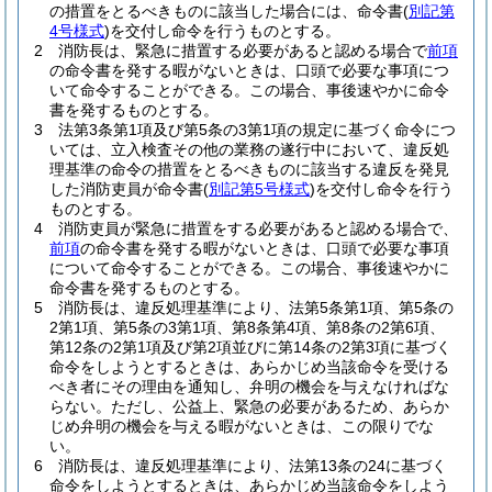
の措置をとるべきものに該当した場合には、命令書
(
別記第
4号様式
)
を交付し命令を行うものとする。
2
消防長は、緊急に措置する必要があると認める場合で
前項
の命令書を発する暇がないときは、口頭で必要な事項につ
いて命令することができる。
この場合、事後速やかに命令
書を発するものとする。
3
法第3条第1項及び第5条の3第1項の規定に基づく命令につ
いては、立入検査その他の業務の遂行中において、違反処
理基準の命令の措置をとるべきものに該当する違反を発見
した消防吏員が命令書
(
別記第5号様式
)
を交付し命令を行う
ものとする。
4
消防吏員が緊急に措置をする必要があると認める場合で、
前項
の命令書を発する暇がないときは、口頭で必要な事項
について命令することができる。
この場合、事後速やかに
命令書を発するものとする。
5
消防長は、違反処理基準により、法第5条第1項、第5条の
2第1項、第5条の3第1項、第8条第4項、第8条の2第6項、
第12条の2第1項及び第2項並びに第14条の2第3項に基づく
命令をしようとするときは、あらかじめ当該命令を受ける
べき者にその理由を通知し、弁明の機会を与えなければな
らない。
ただし、公益上、緊急の必要があるため、あらか
じめ弁明の機会を与える暇がないときは、この限りでな
い。
6
消防長は、違反処理基準により、法第13条の24に基づく
命令をしようとするときは、あらかじめ当該命令をしよう