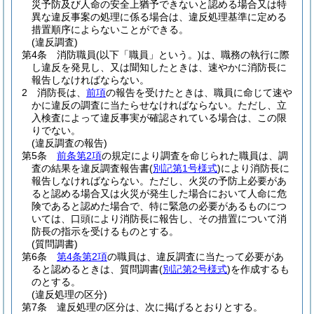
災予防及び人命の安全上猶予できないと認める場合又は特
異な違反事案の処理に係る場合は、違反処理基準に定める
措置順序によらないことができる。
(違反調査)
第4条
消防職員
(以下「職員」という。)
は、職務の執行に際
し違反を発見し、又は聞知したときは、速やかに消防長に
報告しなければならない。
2
消防長は、
前項
の報告を受けたときは、職員に命じて速や
かに違反の調査に当たらせなければならない。
ただし、立
入検査によって違反事実が確認されている場合は、この限
りでない。
(違反調査の報告)
第5条
前条第2項
の規定により調査を命じられた職員は、調
査の結果を違反調査報告書
(
別記第1号様式
)
により消防長に
報告しなければならない。
ただし、火災の予防上必要があ
ると認める場合又は火災が発生した場合において人命に危
険であると認めた場合で、特に緊急の必要があるものにつ
いては、口頭により消防長に報告し、その措置について消
防長の指示を受けるものとする。
(質問調書)
第6条
第4条第2項
の職員は、違反調査に当たって必要があ
ると認めるときは、質問調書
(
別記第2号様式
)
を作成するも
のとする。
(違反処理の区分)
第7条
違反処理の区分は、次に掲げるとおりとする。