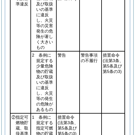
準違反
及び取扱
いの基準
に違反
し、火災
等の災害
発生の危
険が著し
く大きい
もの
2 条例に
警告
警告事項
措置命令
規定する
の不履行
(法第3条、
少量危険
第5条及び
物の貯蔵
第5条の3)
及び取扱
いの基準
に違反
し、火災
等の発生
の危険が
あるもの
②指定可
1 条例に
措置命令
燃物貯
規定する
(法第3条、
蔵、取
指定可燃
第5条及び
扱基準
物の貯蔵
第5条の3)