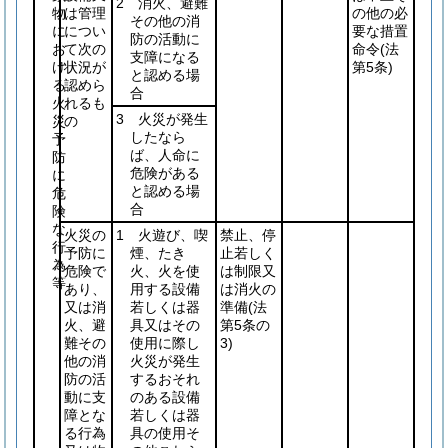
2 消火、避難
物
は管理
の他の必
その他の消
に
につい
要な措置
防の活動に
お
て次の
命令
(法
支障になる
け
状況が
第5条)
と認める場
る
認めら
合
火
れるも
3 火災が発生
災
の
したなら
予
ば、人命に
防
危険がある
に
と認める場
危
合
険
な
火災の
1 火遊び、喫
禁止、停
行
予防に
煙、たき
止若しく
為
危険で
火、火を使
は制限又
等
あり、
用する設備
は消火の
又は消
若しくは器
準備
(法
火、避
具又はその
第5条の
難その
使用に際し
3)
他の消
火災が発生
防の活
するおそれ
動に支
のある設備
障とな
若しくは器
る行為
具の使用そ