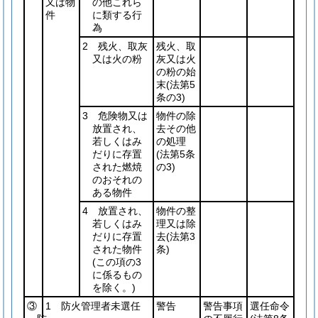
又は物
の他これら
件
に類する行
為
2 残火、取灰
残火、取
又は火の粉
灰又は火
の粉の始
末
(法第5
条の3)
3 危険物又は
物件の除
放置され、
去その他
若しくはみ
の処理
だりに存置
(法第5条
された燃焼
の3)
のおそれの
ある物件
4 放置され、
物件の整
若しくはみ
理又は除
だりに存置
去
(法第3
された物件
条)
(この項の3
に係るもの
を除く。)
③
1 防火管理者未選任
警告
警告事項
選任命令