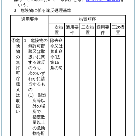
いう。
3 危険物に係る違反処理基準
適用要件
措置順序
一次措
適用要
二次措
適用要
三次措
置
件
置
件
置
①危
1 危険物の
除去命
険
無許可貯
令又は
物
蔵又は取
禁止命
の
扱いに関
令
(法
無
する違反
第16
許
のうち、
条の6)
可
次のいず
貯
れかに該
蔵
当するも
又
の
は
(1)
製造
取
所等以
扱
外の場
い
所で、
指定数
量以上
の危険
物を貯