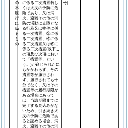
の
に係る二次措置若し
号)
不
くは火災の予防に危
履
険であり、又は消
行
火、避難その他の消
に
防の活動に支障とな
係
る行為又は物件に係
る
る一次措置、③に係
も
る二次措置、④に係
の
る二次措置又は⑥に
係る二次措置
(以下こ
の項及び次項におい
て「措置等」とい
う。)
が命じられたに
もかかわらず、その
措置等が履行され
ず、履行されても十
分でなく、又はその
措置等の履行期限が
ある場合にあって
は、当該期限までに
完了する見込みがな
いため、引き続き火
災の予防に危険であ
ると認める場合、消
火、避難その他の消