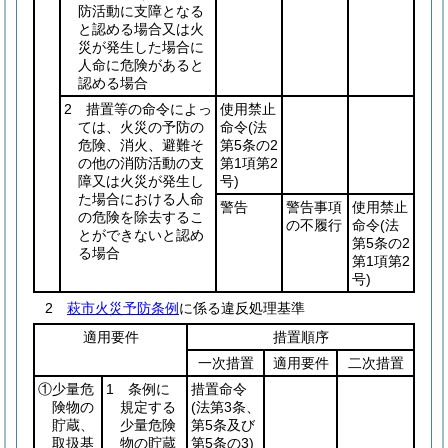
防活動に支障となる
と認める場合又は火
災が発生した場合に
人命に危険があると
認める場合
2 措置等の命令によっ
使用禁止
ては、火災の予防の
命令
(法
危険、消火、避難そ
第5条の2
の他の消防活動の支
第1項第2
障又は火災が発生し
号)
た場合における人命
警告
警告事項
使用禁止
の危険を除去するこ
の不履行
命令
(法
とができないと認め
第5条の2
る場合
第1項第2
号)
2
萩市火災予防条例
に係る違反処理基準
適用要件
措置順序
一次措置
適用要件
二次措置
①少量危
1 条例に
措置命令
険物の
規定する
(法第3条、
貯蔵、
少量危険
第5条及び
取扱基
物の貯蔵
第5条の3)