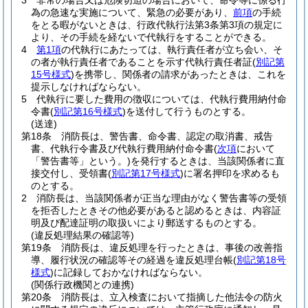
3
非常の場合又は危険切迫の場合において、命令等に係る行
為の急速な実施について、緊急の必要があり、
前項
の手続
をとる暇がないときは、行政代執行法第3条第3項の規定に
より、その手続を経ないで代執行をすることができる。
4
第1項
の代執行にあたっては、執行責任者が立ち会い、そ
の者が執行責任者であることを示す代執行責任者証
(
別記第
15号様式
)
を携帯し、関係者の請求があったときは、これを
提示しなければならない。
5
代執行に要した費用の徴収については、代執行費用納付命
令書
(
別記第16号様式
)
を送付して行うものとする。
(送達)
第18条
消防長は、警告書、命令書、認定の取消書、戒告
書、代執行令書及び代執行費用納付命令書
(
次項
において
「警告書等」という。)
を発行するときは、当該関係者に直
接交付し、受領書
(
別記第17号様式
)
に署名押印を求めるも
のとする。
2
消防長は、当該関係者が正当な理由がなく警告書等の受領
を拒否したときその他必要があると認めるときは、内容証
明及び配達証明の取扱いにより郵送するものとする。
(違反処理結果の確認等)
第19条
消防長は、違反処理を行ったときは、事後の改善指
導、履行状況の確認等その経過を違反処理台帳
(
別記第18号
様式
)
に記録しておかなければならない。
(関係行政機関との連携)
第20条
消防長は、立入検査において指摘した他法令の防火