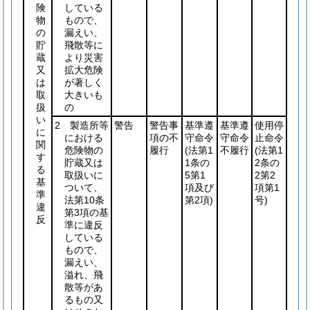
険
している
物
もので、
の
漏えい、
貯
飛散等に
蔵
より災害
又
拡大危険
は
が著しく
取
大きいも
扱
の
い
2 製造所等
警告
警告事
基準遵
基準遵
使用停
に
における
項の不
守命令
守命令
止命令
関
危険物の
履行
(法第1
不履行
(法第1
す
貯蔵又は
1条の
2条の
る
取扱いに
5第1
2第2
基
ついて、
項及び
項第1
準
法第10条
第2項)
号)
違
第3項の基
反
準に違反
している
もので、
漏えい、
溢れ、飛
散等があ
るもの又