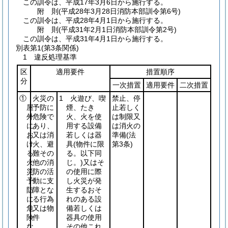
この訓令は、平成17年3月6日から施行する。
附
則
(平成28年3月28日
消防本部訓令第6号)
この訓令は、平成28年4月1日から施行する。
附
則
(平成31年2月1日
消防本部訓令第2号)
この訓令は、平成31年4月1日から施行する。
別表第1
(第3条関係)
1 違反処理基準
区
適用要件
措置順序
分
一次措置
適用要件
二次措置
①
火災の
1 火遊び、喫
禁止、停
屋
予防に
煙、たき
止若しく
外
危険で
火、火を使
は制限又
に
あり、
用する設備
は消火の
お
又は消
若しくは器
準備
(法
け
火、避
具
(物件に限
第3条)
る
難その
る。以下同
火
他の消
じ。)
又はそ
災
防の活
の使用に際
予
動に支
し火災が発
防
障とな
生するおそ
に
る行為
れのある設
危
又は物
備若しくは
険
件
器具の使用
な
その他これ