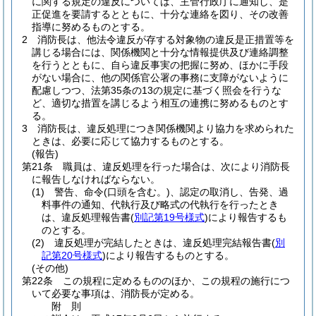
に関する規定の違反については、主管行政庁に通知し、是
正促進を要請するとともに、十分な連絡を図り、その改善
指導に努めるものとする。
2
消防長は、他法令違反が存する対象物の違反是正措置等を
講じる場合には、関係機関と十分な情報提供及び連絡調整
を行うとともに、自ら違反事実の把握に努め、ほかに手段
がない場合に、他の関係官公署の事務に支障がないように
配慮しつつ、法第35条の13の規定に基づく照会を行うな
ど、適切な措置を講じるよう相互の連携に努めるものとす
る。
3
消防長は、違反処理につき関係機関より協力を求められた
ときは、必要に応じて協力するものとする。
(報告)
第21条
職員は、違反処理を行った場合は、次により消防長
に報告しなければならない。
(1)
警告、命令
(口頭を含む。)
、認定の取消し、告発、過
料事件の通知、代執行及び略式の代執行を行ったとき
は、違反処理報告書
(
別記第19号様式
)
により報告するも
のとする。
(2)
違反処理が完結したときは、違反処理完結報告書
(
別
記第20号様式
)
により報告するものとする。
(その他)
第22条
この規程に定めるもののほか、この規程の施行につ
いて必要な事項は、消防長が定める。
附
則