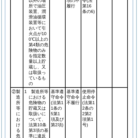
以外の場
項の不
令
(法
所で油圧
履行
第16
装置、潤
条の6)
滑油循環
装置等に
おいて引
火点が10
0℃以上の
第4類の危
険物のみ
を指定数
量以上貯
蔵し、又
は取扱っ
ているも
の
②製
1 製造所等
基準遵
基準遵
使用停
造
における
守命令
守命令
止命令
所
危険物の
(法第1
不履行
(法第1
等
貯蔵又は
1条の
2条の
に
取扱いに
5第1
2第2
お
ついて、
項及び
項第1
け
法第10条
第2項)
号)
る
第3項の基
危
準に違反