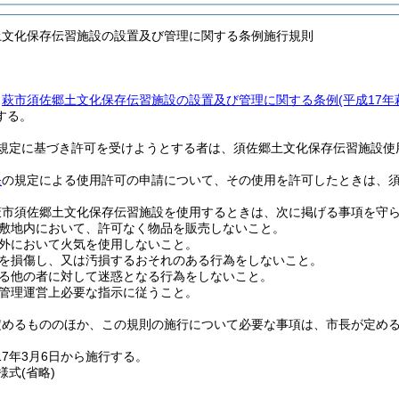
土文化保存伝習施設の設置及び管理に関する条例施行規則
、
萩市須佐郷土文化保存伝習施設の設置及び管理に関する条例
(平成17
する。
規定に基づき許可を受けようとする者は、須佐郷土文化保存伝習施設使
条
の規定による使用許可の申請について、その使用を許可したときは、
萩市須佐郷土文化保存伝習施設を使用するときは、次に掲げる事項を守
敷地内において、許可なく物品を販売しないこと。
外において火気を使用しないこと。
を損傷し、又は汚損するおそれのある行為をしないこと。
る他の者に対して迷惑となる行為をしないこと。
管理運営上必要な指示に従うこと。
定めるもののほか、この規則の施行について必要な事項は、市長が定め
7年3月6日から施行する。
様式
(省略)