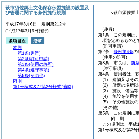
萩市須佐郷土文化保存伝習施設の設置及
び管理に関する条例施行規則
○萩市須佐郷
平成17年3月6日 規則第212号
(趣旨)
(平成17年3月6日施行)
第1条
この規則は
項を定めるものと
条項目次
沿革
(許可申請)
本則
第2条
条例第4条
の
第1条
(趣旨)
(使用の許可)
第2条
(許可申請)
第3条
市長は、
前
第3条
(使用の許可)
(遵守事項)
第4条
(遵守事項)
第4条
使用者は、
第5条
(その他)
(1)
建物又はその
附則
(2)
所定の場所以
第1号様式及び第2号様式
(省略)
(3)
施設、備品等
(4)
施設を使用す
(5)
その他施設の
(その他)
第5条
この規則に
附
則
この規則は、平成1
第1号様式及び第2号