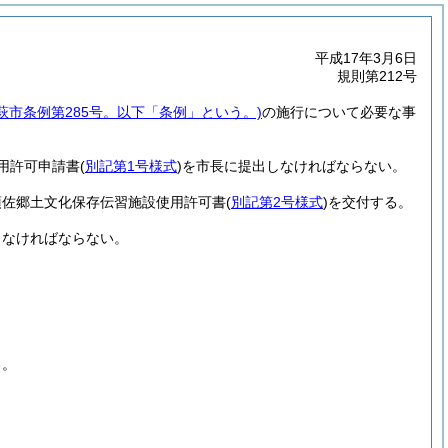
平成17年3月6日
規則第212号
年萩市条例第285号。以下「条例」という。)
の施行について必要な事
用許可申請書
(
別記第1号様式
)
を市長に提出しなければならない。
須佐郷土文化保存伝習施設使用許可書
(
別記第2号様式
)
を交付する。
らなければならない。
る。