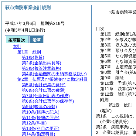
萩市病院事業会計規則
○萩市病院事
平成17年3月6日 規則第218号
目次
(令和3年4月1日施行)
第1章
総則
(第1
第2章
伝票及び
条項目次
沿革
第3章
収入及び
本則
第4章
預り金及
第1章
総則
第5章
たな卸資
第1条
(趣旨)
第6章
たな卸資
第2条
(企業出納員等)
第7章
固定資産
(
第3条
(善管注意義務)
第8章
引当金
(第
第4条
(金融機関の出納事務取扱い)
第9章
削除
第2章
伝票及び帳簿並びに勘定科目
第10章
予算
(第7
第5条
(会計伝票の発行)
第11章
決算
(第7
第6条
(会計伝票の種類)
第12章
雑則
(第7
第7条
(仕訳日計表の作成)
附則
第8条
(会計伝票等の保存等)
第1章
総則
第9条
(帳簿の種類)
(趣旨)
第10条
(帳簿の記入)
第1条
この規則は
第11条
(帳簿の照合)
(企業出納員等)
第12条
(科目)
第2条
病院事業に
第13条
(科目の更正)
2
企業出納員は、
第14条
(勘定科目)