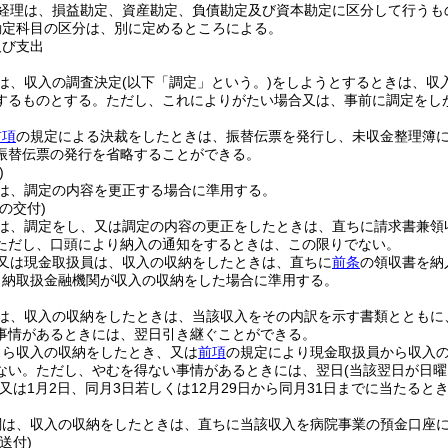
経理は、損益勘定、資産勘定、負債勘定及び資本勘定に区分して行うも
勘定科目の区分は、別に定めるところによる。
及び支出
は、収入の調査決定
(以下「調定」という。)
をしようとするときは、収
するものとする。
ただし、これによりがたい場合又は、事前に調定をし
。
前項
の規定による決裁をしたときは、振替伝票を発行し、未収金整理簿
振替伝票の発行を省略することができる。
)
は、調定の内容を更正する場合に準用する。
の交付)
は、調定をし、又は調定の内容の更正をしたときは、直ちに請求書兼領
ただし、口頭により納入の通知をするときは、この限りでない。
又は現金取扱員は、収入の収納をしたときは、直ちに
前条
の領収書を納
出納取扱金融機関が収入の収納をした場合に準用する。
は、収入の収納をしたときは、当該収入をその内訳を示す書類とともに
事情があるときには、翌日引き継ぐことができる。
自ら収入の収納をしたとき、又は
前項
の規定により現金取扱員から収入
ない。
ただし、やむを得ない事情があるときには、翌日
(当該翌日が日
又は1月2日、同月3日若しくは12月29日から同月31日までに当たると
関は、収入の収納をしたときは、直ちに当該収入を病院事業の預金口座
送付)