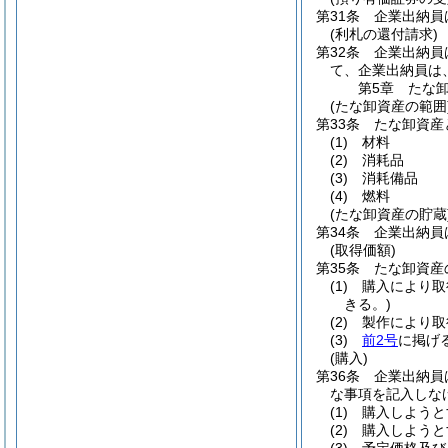
第31条
企業出納員
(利札の還付請求)
第32条
企業出納員
て、企業出納員は
第5章
たな
(たな卸資産の範囲
第33条
たな卸資産
(1)
材料
(2)
消耗品
(3)
消耗備品
(4)
燃料
(たな卸資産の貯蔵
第34条
企業出納員
(取得価額)
第35条
たな卸資産
(1)
購入により取
きる。)
(2)
製作により取
(3)
前2号
に掲げ
(購入)
第36条
企業出納員
な事項を記入しな
(1)
購入しようと
(2)
購入しようと