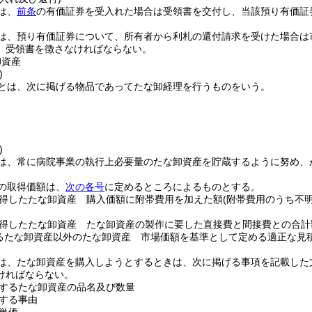
は、
前条
の有価証券を受入れた場合は受領書を交付し、当該預り有価証
は、預り有価証券について、所有者から利札の還付請求を受けた場合は
、受領書を徴さなければならない。
卸資産
)
とは、次に掲げる物品であってたな卸経理を行うものをいう。
)
は、常に病院事業の執行上必要量のたな卸資産を貯蔵するように努め、
の取得価額は、
次の各号
に定めるところによるものとする。
得したたな卸資産 購入価額に附帯費用を加えた額
(附帯費用のうち不
得したたな卸資産 たな卸資産の製作に要した直接費と間接費との合計
るたな卸資産以外のたな卸資産 市場価額を基準として定める適正な見
は、たな卸資産を購入しようとするときは、次に掲げる事項を記載した
ければならない。
するたな卸資産の品名及び数量
する事由