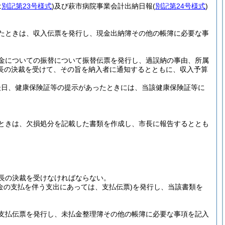
は
別記第23号様式
)
及び萩市病院事業会計出納日報
(
別記第24号様式
)
たときは、収入伝票を発行し、現金出納簿その他の帳簿に必要な事
金についての振替について振替伝票を発行し、過誤納の事由、所属
長の決裁を受けて、その旨を納入者に通知するとともに、収入予算
後日、健康保険証等の提示があったときには、当該健康保険証等に
ときは、欠損処分を記載した書類を作成し、市長に報告するととも
長の決裁を受けなければならない。
現金の支払を伴う支出にあっては、支払伝票)
を発行し、当該書類を
支払伝票を発行し、未払金整理簿その他の帳簿に必要な事項を記入