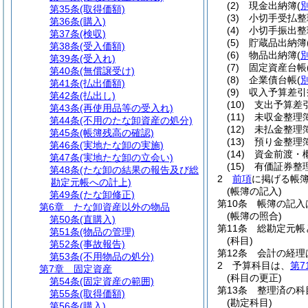
(2)
現金出納簿
(
第35条
(取得価額)
(3)
小切手受払整
第36条
(購入)
(4)
小切手振出整
第37条
(検収)
(5)
貯蔵品出納簿
第38条
(受入価額)
(6)
物品出納簿
(
第39条
(受入れ)
(7)
固定資産台帳
第40条
(無償譲受け)
(8)
企業債台帳
(
第41条
(払出価額)
(9)
収入予算差引
第42条
(払出し)
(10)
支出予算差
第43条
(再使用品等の受入れ)
(11)
未収金整理
第44条
(不用のたな卸資産の処分)
(12)
未払金整理
第45条
(帳簿残高の確認)
(13)
預り金整理
第46条
(実地たな卸の実施)
(14)
資金前渡・
第47条
(実地たな卸の立会い)
(15)
有価証券整
第48条
(たな卸の結果の報告及び総
2
前項
に掲げる帳
勘定元帳への計上)
(帳簿の記入)
第49条
(たな卸修正)
第10条
帳簿の記入
第6章
たな卸資産以外の物品
(帳簿の照合)
第50条
(直購入)
第11条
総勘定元帳
第51条
(物品の管理)
(科目)
第52条
(事故報告)
第12条
会計の経理
第53条
(不用物品の処分)
2
予算科目は、
第7
第7章
固定資産
(科目の更正)
第54条
(固定資産の範囲)
第13条
整理済の科
第55条
(取得価額)
(勘定科目)
第56条
(購入)