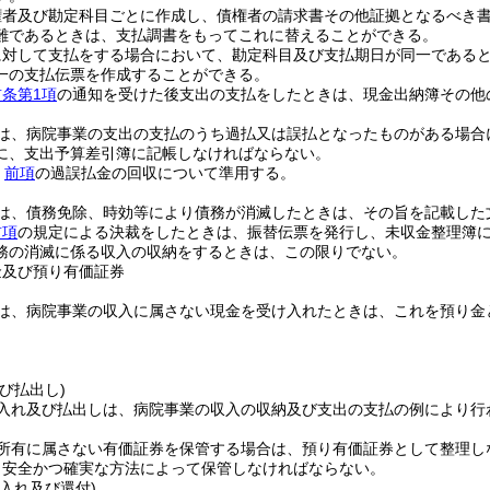
権者及び勘定科目ごとに作成し、債権者の請求書その他証拠となるべき
難であるときは、支払調書をもってこれに替えることができる。
に対して支払をする場合において、勘定科目及び支払期日が同一である
一の支払伝票を作成することができる。
前条第1項
の通知を受けた後支出の支払をしたときは、現金出納簿その他
は、病院事業の支出の支払のうち過払又は誤払となったものがある場合
に、支出予算差引簿に記帳しなければならない。
、
前項
の過誤払金の回収について準用する。
は、債務免除、時効等により債務が消滅したときは、その旨を記載した
前項
の規定による決裁をしたときは、振替伝票を発行し、未収金整理簿
務の消滅に係る収入の収納をするときは、この限りでない。
金及び預り有価証券
は、病院事業の収入に属さない現金を受け入れたときは、これを預り金
び払出し)
入れ及び払出しは、病院事業の収入の収納及び支出の支払の例により行
所有に属さない有価証券を保管する場合は、預り有価証券として整理し
、安全かつ確実な方法によって保管しなければならない。
入れ及び還付)