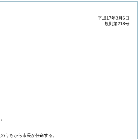
平成17年3月6日
規則第218号
る。
員のうちから市長が任命する。