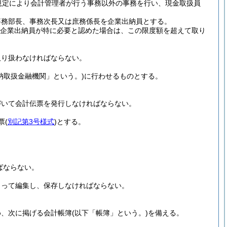
規定により会計管理者が行う事務以外の事務を行い、現金取扱員
事務部長、事務次長又は庶務係長を企業出納員とする。
企業出納員が特に必要と認めた場合は、この限度額を超えて取り
取り扱わなければならない。
納取扱金融機関」という。)
に行わせるものとする。
づいて会計伝票を発行しなければならない。
票
(
別記第3号様式
)
とする。
ばならない。
よって編集し、保存しなければならない。
め、次に掲げる会計帳簿
(以下「帳簿」という。)
を備える。