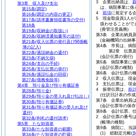
3
企業出納員は、
第3章
収入及び支出
は、病院事業に係
第15条
(調定)
4
前項
に規定する
第16条
(調定の内容の更正)
5
現金取扱員1人が
第17条
(請求書兼領収書等の交付)
扱わせることがで
第18条
(善管注意義務)
第19条
(収納金の取扱い)
第3条
企業出納員
第20条
(収納済通知書等の送付)
(金融機関の出納事
第21条
(収入伝票の発行及び関係帳
第4条
市長は、病
簿の記入)
第2章
伝票
第22条
(過誤納金の還付)
(会計伝票の発行)
第23条
(不納欠損)
第5条
病院事業に
第24条
(支出の手続)
(会計伝票の種類)
第25条
(支払伝票の発行)
第6条
会計伝票の
第26条
(過誤払金の回収)
2
収入伝票は、現
第27条
(債務免除等)
3
支払伝票は、現
第4章
預り金及び預り有価証券
4
振替伝票は、
前2
第28条
(預り金)
(仕訳日計表の作成
第29条
(預り金の受入れ及び払出し)
第7条
企業出納員
第30条
(預り有価証券)
(会計伝票等の保存
第31条
(預り有価証券の受入れ及び
第8条
会計伝票、
還付)
2
会計伝票の番号
第32条
(利札の還付請求)
(帳簿の種類)
第5章
たな卸資産
第9条
病院に、当
第33条
(たな卸資産の範囲)
(1)
総勘定元帳
(
第34条
(たな卸資産の貯蔵)