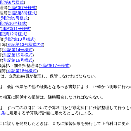
別記第6号様式
)
理簿
(
別記第7号様式
)
理簿
(
別記第8号様式
)
(
別記第9号様式
)
別記第10号様式
)
(
別記第11号様式
)
別記第12号様式
)
簿
(
別記第13号様式
)
引簿
(
別記第13号様式の2
)
簿
(
別記第14号様式
)
簿
(
別記第15号様式
)
簿
(
別記第16号様式
)
概算払・前金払整理簿
(
別記第17号様式
)
理簿
(
別記第18号様式
)
簿は、企業出納員が整理し、保管しなければならない。
は、会計伝票その他の証拠となるべき書類により、正確かつ明瞭に行わ
と相互に関係する帳簿は、随時照合しなければならない。
は、すべての取引について予算科目及び勘定科目に仕訳整理して行うも
1条
に規定する予算執行計画に定めるところによる。
目に誤りを発見したときは、直ちに振替伝票を発行して正当科目に更正