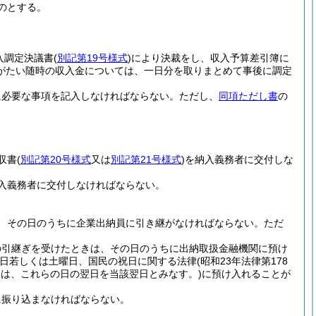
のとする。
入調定決議書
(
別記第19号様式
)
により決裁をし、収入予算差引簿に
がたい随時の収入金については、一日分を取りまとめて事後に調定
に必要な事項を記入しなければならない。
ただし、
同項ただし書
の
収書
(
別記第20号様式
又は
別記第21号様式
)
を納入義務者に交付しな
入義務者に交付しなければならない。
、その日のうちに企業出納員に引き継がなければならない。
ただ
の引継ぎを受けたときは、その日のうちに出納取扱金融機関に預け
曜日若しくは土曜日、国民の祝日に関する法律
(昭和23年法律第178
きは、これらの日の翌日を当該翌日とみなす。)
に預け入れることが
に振り込まなければならない。