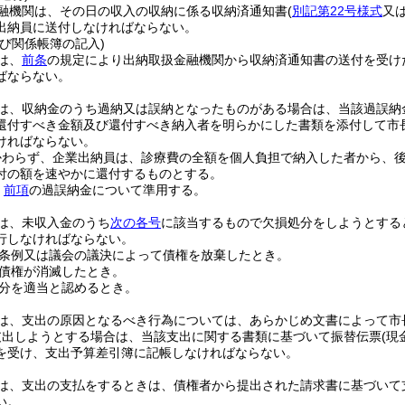
融機関は、その日の収入の収納に係る収納済通知書
(
別記第22号様式
又
出納員に送付しなければならない。
び関係帳簿の記入)
は、
前条
の規定により出納取扱金融機関から収納済通知書の送付を受け
ばならない。
は、収納金のうち過納又は誤納となったものがある場合は、当該過誤納
還付すべき金額及び還付すべき納入者を明らかにした書類を添付して市
ければならない。
かわらず、企業出納員は、診療費の全額を個人負担で納入した者から、
付の額を速やかに還付するものとする。
、
前項
の過誤納金について準用する。
は、未収入金のうち
次の各号
に該当するもので欠損処分をしようとする
行しなければならない。
条例又は議会の議決によって債権を放棄したとき。
債権が消滅したとき。
分を適当と認めるとき。
は、支出の原因となるべき行為については、あらかじめ文書によって市
支出しようとする場合は、当該支出に関する書類に基づいて振替伝票
(
を受け、支出予算差引簿に記帳しなければならない。
は、支出の支払をするときは、債権者から提出された請求書に基づいて
い。