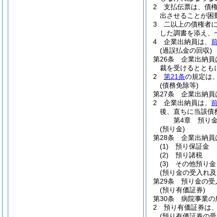
2
支払伝票は、債
出させることが困
3
二以上の債権者
した調書を添え、
4
企業出納員は、
(過誤払金の回収)
第26条
企業出納員
裁を受けるととも
2
第21条
の規定は
(債務免除等)
第27条
企業出納員
2
企業出納員は、
後、直ちに当該債
第4章
預り
(預り金)
第28条
企業出納員
(1)
預り保証金
(2)
預り諸税
(3)
その他預り金
(預り金の受入れ及
第29条
預り金の受
(預り有価証券)
第30条
病院事業の
2
預り有価証券は
(預り有価証券の受