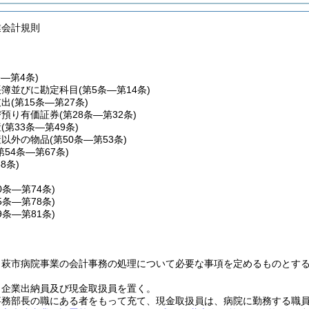
業会計規則
条―第4条)
帳簿並びに勘定科目
(第5条―第14条)
支出
(第15条―第27条)
び預り有価証券
(第28条―第32条)
産
(第33条―第49条)
産以外の物品
(第50条―第53条)
第54条―第67条)
68条)
0条―第74条)
5条―第78条)
9条―第81条)
、萩市病院事業の会計事務の処理について必要な事項を定めるものとす
、企業出納員及び現金取扱員を置く。
事務部長の職にある者をもって充て、現金取扱員は、病院に勤務する職