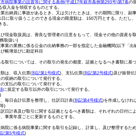
萩市病院事業の設置等に関する条例
(平成17年萩市条例第293号)
第7条
の
る収入金を領収するものとする。
企業出納員に事故があるとき、又は欠けたときは、その期間に限り、副
1日に取り扱うことのできる現金の限度額は、150万円とする。
ただし、
きる。
及び現金取扱員は、善良な管理者の注意をもって、現金その他の資産を
務取扱い)
院事業の業務に係る公金の出納事務の一部を指定した金融機関
(以下「出
及び帳簿並びに勘定科目
係る取引については、その取引の発生の都度、証拠となるべき書類に基
種類は、収入伝票
(
別記第1号様式
)
、支払伝票
(
別記第2号様式
)
及び振替伝
金の収納の取引について発行する。
金の支払の取引について発行する。
項
に規定する取引以外の取引について発行する。
)
は、毎日会計伝票を整理し、仕訳日計表
(
別記第4号様式
)
を作成しなけれ
等)
仕訳日計表及び取引に関する証拠となるべき書類は、それぞれの日付に
は、事業年度ごとに更新するものとする。
該病院に係る病院事業に関する取引を記録し、計算し、及び整理するた
別記第5号様式
)