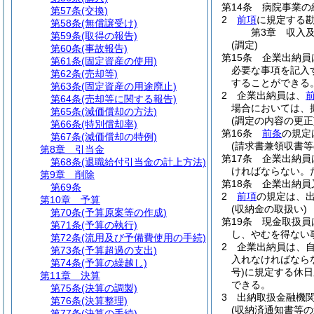
第14条
病院事業の
第57条
(交換)
2
前項
に規定する
第58条
(無償譲受け)
第3章
収入
第59条
(取得の報告)
(調定)
第60条
(事故報告)
第15条
企業出納員
第61条
(固定資産の使用)
必要な事項を記入
第62条
(売却等)
することができる
第63条
(固定資産の用途廃止)
2
企業出納員は、
第64条
(売却等に関する報告)
場合においては、
第65条
(減価償却の方法)
(調定の内容の更正
第66条
(特別償却率)
第16条
前条
の規定
第67条
(減価償却の特例)
(請求書兼領収書等
第8章
引当金
第17条
企業出納員
第68条
(退職給付引当金の計上方法)
ければならない。
第9章
削除
第18条
企業出納員
第69条
2
前項
の規定は、
第10章
予算
(収納金の取扱い)
第70条
(予算原案等の作成)
第19条
現金取扱員
第71条
(予算の執行)
し、やむを得ない
第72条
(流用及び予備費使用の手続)
2
企業出納員は、
第73条
(予算超過の支出)
入れなければなら
第74条
(予算の繰越し)
号)
に規定する休日
第11章
決算
できる。
第75条
(決算の調製)
3
出納取扱金融機
第76条
(決算整理)
(収納済通知書等の
第77条
(決算の手続)