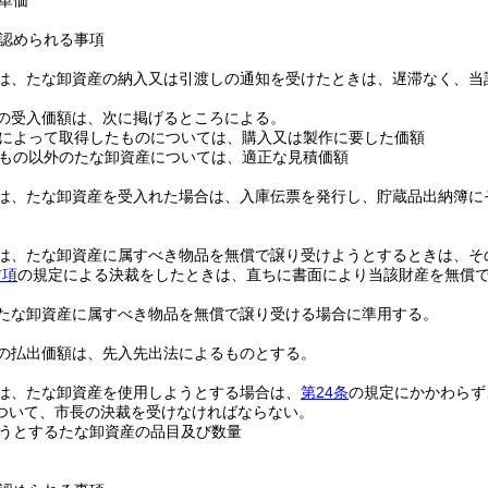
単価
認められる事項
は、たな卸資産の納入又は引渡しの通知を受けたときは、遅滞なく、当
の受入価額は、次に掲げるところによる。
によって取得したものについては、購入又は製作に要した価額
もの以外のたな卸資産については、適正な見積価額
は、たな卸資産を受入れた場合は、入庫伝票を発行し、貯蔵品出納簿に
は、たな卸資産に属すべき物品を無償で譲り受けようとするときは、そ
前項
の規定による決裁をしたときは、直ちに書面により当該財産を無償
たな卸資産に属すべき物品を無償で譲り受ける場合に準用する。
の払出価額は、先入先出法によるものとする。
は、たな卸資産を使用しようとする場合は、
第24条
の規定にかかわらず
ついて、市長の決裁を受けなければならない。
うとするたな卸資産の品目及び数量