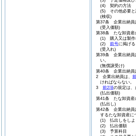
(3)
予定価格及び
(4)
契約の方法
(5)
その他必要と
(検収)
第37条
企業出納員
(受入価額)
第38条
たな卸資産
(1)
購入又は製作
(2)
前号
に掲げる
(受入れ)
第39条
企業出納員
い。
(無償譲受け)
第40条
企業出納員
2
企業出納員は、
ければならない。
3
前2項
の規定は、
(払出価額)
第41条
たな卸資産
(払出し)
第42条
企業出納員
するたな卸資産に
(1)
払出しをしよ
(2)
払出価額
(3)
予算科目