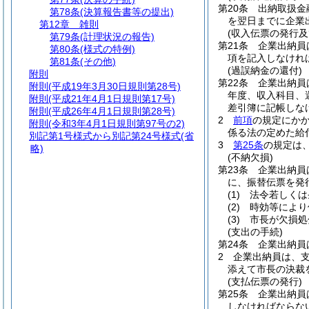
第20条
出納取扱金
第78条
(決算報告書等の提出)
を翌日までに企業
第12章
雑則
(収入伝票の発行及
第79条
(計理状況の報告)
第21条
企業出納員
第80条
(様式の特例)
項を記入しなけれ
第81条
(その他)
(過誤納金の還付)
附則
第22条
企業出納員
附則
(平成19年3月30日規則第28号)
年度、収入科目、
附則
(平成21年4月1日規則第17号)
差引簿に記帳しな
附則
(平成26年4月1日規則第28号)
2
前項
の規定にか
附則
(令和3年4月1日規則第97号の2)
係る法の定めた給
別記第1号様式から別記第24号様式
(省
3
第25条
の規定は
略)
(不納欠損)
第23条
企業出納員
に、振替伝票を発
(1)
法令若しくは
(2)
時効等により
(3)
市長が欠損処
(支出の手続)
第24条
企業出納員
2
企業出納員は、
添えて市長の決裁
(支払伝票の発行)
第25条
企業出納員
しなければならな