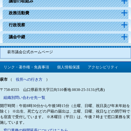
議会の取組み
政務活動費
行政視察
議会中継
萩市議会公式ホームページ
リンク・著作権・免責事項
個人情報保護
アクセシビリティ
萩市
（
役所への行き方
）
〒758-8555 山口県萩市大字江向510番地
0838-25-3131(代表)
組織別問い合わせ先一覧
開庁時間：午前8時30分から午後5時15分（土曜、日曜、祝日及び年末年始を
除く）
※出生、死亡などの戸籍の届出は、土曜、日曜、祝日などの閉庁時で
も宿直で受付しています。
※木曜日（平日）は、午後７時まで窓口業務を実
施しています。
窓口業務の時間延長についてはこちら