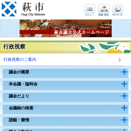
行政視察
行政視察のご案内
議会の概要
本会議・臨時会
議会だより
会議録の検索
請願・陳情