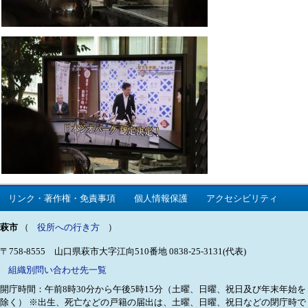
リンク・著作権・免責事項
個人情報保護
アクセシビリティ
萩市
（
役所への行き方
）
〒758-8555 山口県萩市大字江向510番地
0838-25-3131(代表)
組織別問い合わせ先一覧
開庁時間：午前8時30分から午後5時15分（土曜、日曜、祝日及び年末年始を
除く）
※出生、死亡などの戸籍の届出は、土曜、日曜、祝日などの閉庁時で