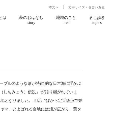
本文へ
文字サイズ・色合い変更
とは
萩のおはなし
地域のこと
まち歩き
story
area
topics
ーブルのような形が特徴 的な日本海に浮かぶ
（しちみょう）伝説」 が語り継がれていま
心地となりました。 明治半ばから定置網漁で栄
「ヤマ」とよばれる台地には畑が広がり、葉タ