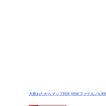
大島おたからマップPDF [PDFファイル／6.99