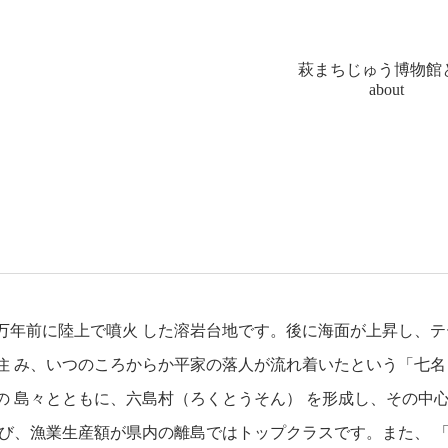
萩まちじゅう博物館
about
万年前に陸上で噴火 した溶岩台地です。後に海面が上昇し、テ
住 み、いつのころからか平家の落人が流れ着いたという「七名
の 島々とともに、六島村（ろくとうそん） を形成し、その中
並び、漁業生産額が県内の離島ではトップクラスです。また、 