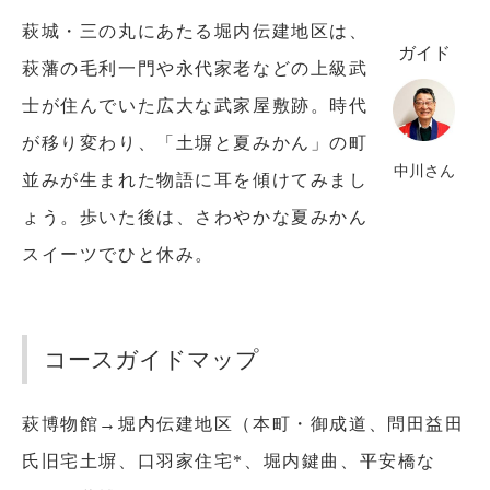
萩城・三の丸にあたる堀内伝建地区は、
ガイド
萩藩の毛利一門や永代家老などの上級武
士が住んでいた広大な武家屋敷跡。時代
が移り変わり、「土塀と夏みかん」の町
中川さん
並みが生まれた物語に耳を傾けてみまし
ょう。歩いた後は、さわやかな夏みかん
スイーツでひと休み。
コースガイドマップ
萩博物館→堀内伝建地区（本町・御成道、問田益田
氏旧宅土塀、口羽家住宅*、堀内鍵曲、平安橋な