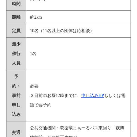
時間
距離
約2km
定員
10名（11名以上の団体は応相談）
最少
催⾏
1名
⼈員
予
約・
必要
事前
３日前のお昼12時までに、
申し込みHP
もしくは電
申し
話で要予約
込み
公共交通機関：萩循環まぁーるバス東回り「萩博
交通