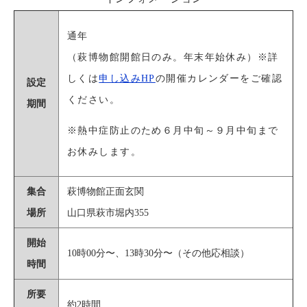
通年
（萩博物館開館⽇のみ。年末年始休み）※詳
しくは
申し込みHP
の開催カレンダーをご確認
設定
ください。
期間
※熱中症防止のため６月中旬～９月中旬まで
お休みします。
集合
萩博物館正⾯⽞関
場所
⼭⼝県萩市堀内355
開始
10時00分〜、13時30分〜（その他応相談）
時間
所要
約2時間