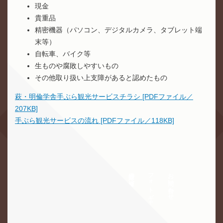
現金
貴重品
精密機器（パソコン、デジタルカメラ、タブレット端
末等）
自転車、バイク等
生ものや腐敗しやすいもの
その他取り扱い上支障があると認めたもの
萩・明倫学舎手ぶら観光サービスチラシ [PDFファイル／
207KB]
手ぶら観光サービスの流れ [PDFファイル／118KB]
萩・明倫学舎のご案内
交通・アクセス
旅行会社の皆様へ
フォトギャラリー
お問い合わせ