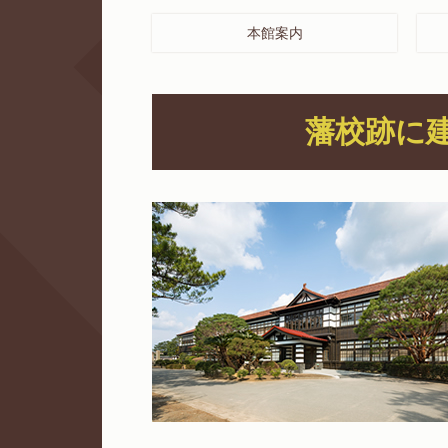
本館案内
藩校跡に