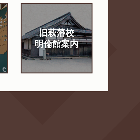
旧萩藩校
明倫館案内