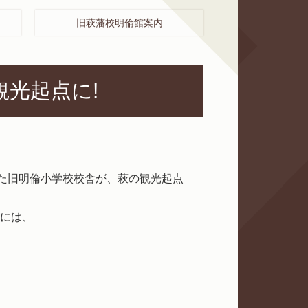
旧萩藩校明倫館案内
観光起点に!
いた旧明倫小学校校舎が、萩の観光起点
には、