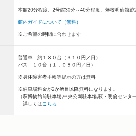
本館20分程度、2号館30分～40分程度、藩校明倫館跡
館内ガイドについて（無料）
※ご希望の時間に合わせます
普通車 約１８０台（３１０円／日）
バス １０台（１，０５０円／日）
※身体障害者手帳等提示の方は無料
※駐車場料金が2か所目以降無料になります。
（萩博物館前駐車場,中央公園駐車場,萩・明倫センタ
詳しくは
こちら