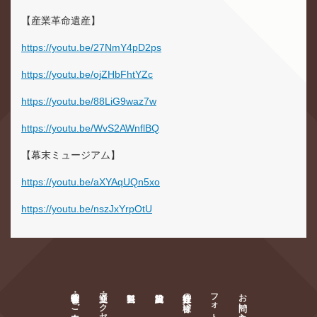
【産業革命遺産】
https://youtu.be/27NmY4pD2ps
https://youtu.be/ojZHbFhtYZc
https://youtu.be/88LiG9waz7w
https://youtu.be/WvS2AWnflBQ
【幕末ミュージアム】
https://youtu.be/aXYAqUQn5xo
https://youtu.be/nszJxYrpOtU
萩・明倫学舎のご案内
交通・アクセス
旅行会社の皆様へ
お問い合わせ