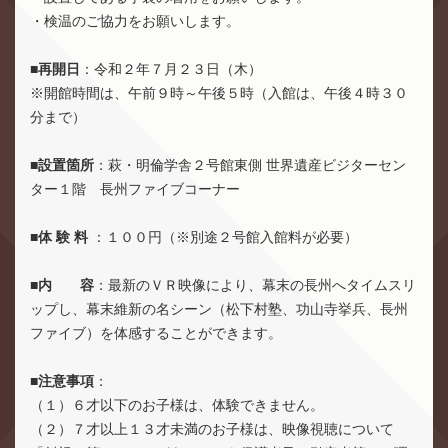
・検温のご協力をお願いします。
■
再開日
：令和２年７月２３日（木）
※開館時間は、午前９時～午後５時（入館は、午後４時３０
分まで）
■設置箇所
：萩・明倫学舎２号館東側 世界遺産ビジターセン
ター１階 長州ファイブコーナー
■体 験 料
：１００円（※別途２号館入館料が必要）
■内 容
：最新のＶＲ映像により、幕末の長州へタイムスリ
ップし、幕末維新の名シーン（松下村塾、功山寺挙兵、長州
ファイブ）を体感することができます。
■注意事項
：
（１）６才以下のお子様は、体験できません。
（２）７才以上１３才未満のお子様は、映像視聴について