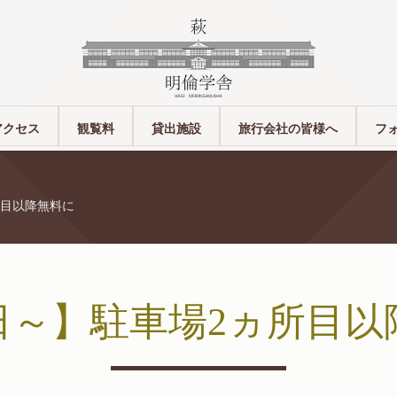
アクセス
観覧料
貸出施設
旅行会社の皆様へ
フ
所目以降無料に
1日～】駐車場2ヵ所目以