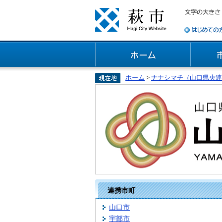
ホーム
>
ナナシマチ（山口県央連
連携市町
山口市
宇部市