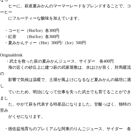
ヒーに、萩産夏みかんのマーマーレードをブレンドすることで、コ
ーヒー
にフルーティーな酸味を加えています。
・コーヒー（Hot/Ice）各300円
・紅茶 （Hot/Ice）各300円
・夏みかんティー（Hot）300円/（Ice）500円
Originaldrink
・武士を救った萩の夏みかんジュース、サイダー 各400円
海の近くの砂丘上に建つ萩の武家屋敷は、水はけが良く、対馬暖流
の
影響で気候は温暖で、土塀が風よけになるなど夏みかんの栽培に適
し
ていたため、明治になって仕事を失った武士でも育てることができ
まし
た。やがて萩を代表する特産品になりました。甘酸っぱく、独特の
苦み
がくせになります。
・徳佐盆地育ちのプレミアムな阿東のりんごジュース、サイダー 各