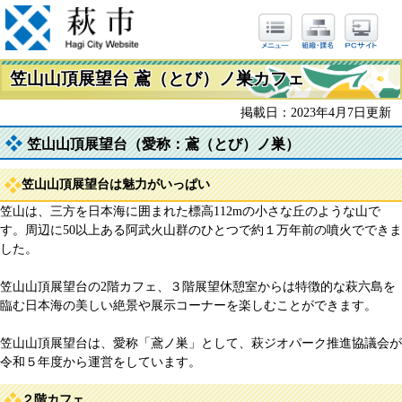
笠山山頂展望台 鳶（とび）ノ巣カフェ
掲載日：2023年4月7日更新
笠山山頂展望台（愛称：鳶（とび）ノ巣）
笠山山頂展望台は魅力がいっぱい
笠山は、三方を日本海に囲まれた標高112mの小さな丘のような山で
す。周辺に50以上ある阿武火山群のひとつで約１万年前の噴火でできま
した。
笠山山頂展望台の2階カフェ、３階展望休憩室からは特徴的な萩六島を
臨む日本海の美しい絶景や展示コーナーを楽しむことができます。
笠山山頂展望台は、愛称「鳶ノ巣」として、萩ジオパーク推進協議会が
令和５年度から運営をしています。
２階カフェ