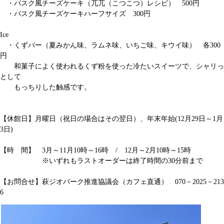
・バスク風チーズケーキ（兀兀（こつこつ）レシピ） 500円
・バスク風チーズケーキハーフサイズ 300円
Ice
・くずバー（夏みかん味、ラムネ味、いちご味、キウイ味） 各300
円
和菓子によく使われるくず粉を使った冷たいスイーツで、シャリっ
として
もっちりした触感です。
【休館日】月曜日（祝日の場合はその翌日）、年末年始(12月29日～1月
3日)
【時 間】 3月～11月10時～16時 / 12月～2月10時～15時
※いずれもラストオーダーは終了時間の30分前まで
【お問合せ】萩ジオパーク推進協議会（カフェ直通） 070－2025－213
6