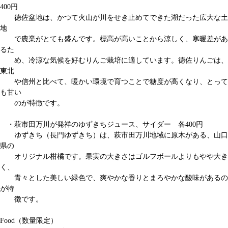
400円
徳佐盆地は、かつて火山が川をせき止めてできた湖だった広大な土
地
で農業がとても盛んです。標高が高いことから涼しく、寒暖差があ
るた
め、冷涼な気候を好むりんご栽培に適しています。徳佐りんごは、
東北
や信州と比べて、暖かい環境で育つことで糖度が高くなり、とって
も甘い
のが特徴です。
・萩市田万川が発祥のゆずきちジュース、サイダー 各400円
ゆずきち（長門ゆずきち）は、萩市田万川地域に原木がある、山口
県の
オリジナル柑橘です。果実の大きさはゴルフボールよりもやや大き
く、
青々とした美しい緑色で、爽やかな香りとまろやかな酸味があるの
が特
徴です。
Food（数量限定）