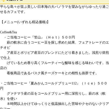
平らな島々が並ぶ美しい日本海の大パノラマを望みながらゆったり過ご
せるカフェです。
【メニュー(いずれも税込価格)】
Coffee&Tea
・ご当地コーヒー『笠山』（Ｈｏｔ）５００円
萩の軟水に合うコーヒー豆を探し求めた結果、フェアトレードのエ
チオピ
ア産豆とボリビア産豆のブレンドにたどり着きました。浅煎り焙煎
で仕上
げているため香り高くフルーティーな酸味を感じる味わいです。当
店の
看板商品であるバスク風チーズケーキとの相性も抜群です。
・ご当地コーヒー『夏みかんコールドブリュー112』（Ｉｃｅ）５００
円
グァテマラ産の豆をコールドブリュー用に深煎りし、萩の水（軟
水）を使い
８時間以上かけてゆっくりと低温抽出した苦味やクセのないクリア
なコー