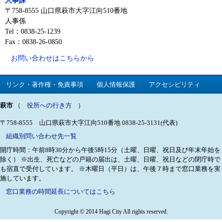
〒758-8555 山口県萩市大字江向510番地
人事係
Tel：0838-25-1239
Fax：0838-26-0850
お問い合わせはこちらから
リンク・著作権・免責事項
個人情報保護
アクセシビリティ
萩市
（
役所への行き方
）
〒758-8555 山口県萩市大字江向510番地
0838-25-3131(代表)
組織別問い合わせ先一覧
開庁時間：午前8時30分から午後5時15分（土曜、日曜、祝日及び年末年始を
除く）
※出生、死亡などの戸籍の届出は、土曜、日曜、祝日などの閉庁時で
も宿直で受付しています。
※木曜日（平日）は、午後７時まで窓口業務を実
施しています。
窓口業務の時間延長についてはこちら
Copyright © 2014 Hagi City All rights reserved.