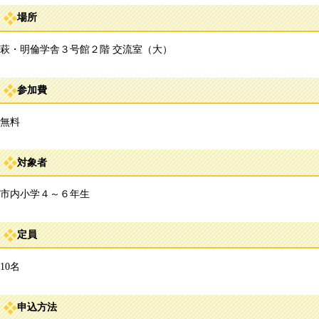
場所
萩・明倫学舎３号館２階 交流室（大）
参加費
無料
対象者
市内小学４～６年生
定員
10名
申込方法