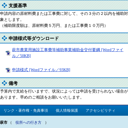
支援基準
申請内容の原材料費または工事費に対して、その３分の２以内を補助対
象とします。
（補助限度額は、原材料費５万円、または工事費１０万円）
申請様式等ダウンロード
萩市農業用施設工事費等補助事業補助金交付要綱 [Wordファイ
ル／50KB]
申請様式 [Wordファイル／93KB]
備考
予算内で支給を行いますで、状況によっては申請を受けられない場合が
あります。早めのご相談をお願いいたします。
リンク・著作権・免責事項
個人情報保護
アクセシビリティ
萩市
（
役所への行き方
）