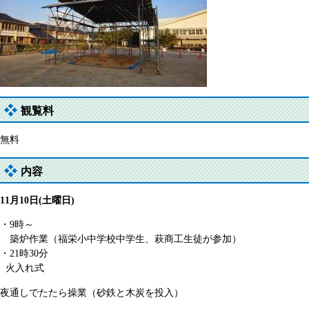
観覧料
無料
内容
11月10日(土曜日)
・9時～
築炉作業（福栄小中学校中学生、萩商工生徒が参加）
・21時30分
火入れ式
夜通しでたたら操業（砂鉄と木炭を投入）