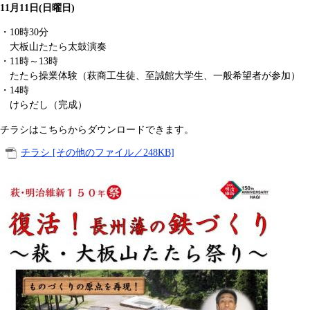
11月11日(日曜日)
・10時30分
大板山たたら太鼓演奏
・11時～13時
たたら操業体験（萩商工生徒、至誠館大学生、一般希望者が参加）
・14時
けらだし（完成）
チラシはこちらからダウンロードできます。
チラシ [その他のファイル／248KB]