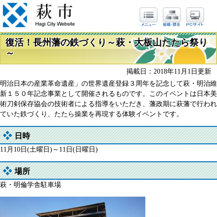
復活！長州藩の鉄づくり～萩・大板山たたら祭り
～
掲載日：2018年11月1日更新
明治日本の産業革命遺産」の世界遺産登録３周年を記念して萩・明治維
新１５０年記念事業として開催されるものです。このイベントは日本美
術刀剣保存協会の技術者による指導をいただき、藩政期に萩藩で行われ
ていた鉄づくり、たたら操業を再現する体験イベントです。
日時
11月10日(土曜日)～11日(日曜日)
場所
萩・明倫学舎駐車場