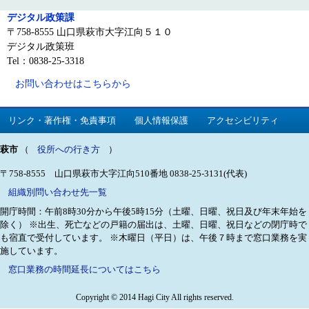
デジタル政策課
〒758-8555 山口県萩市大字江向５１０
デジタル政策班
Tel：0838-25-3318
お問い合わせはこちらから
リンク・著作権・免責事項
個人情報保護
アクセシビリティ
萩市
（
役所への行き方
）
〒758-8555 山口県萩市大字江向510番地
0838-25-3131(代表)
組織別問い合わせ先一覧
開庁時間：午前8時30分から午後5時15分（土曜、日曜、祝日及び年末年始を
除く）
※出生、死亡などの戸籍の届出は、土曜、日曜、祝日などの閉庁時で
も宿直で受付しています。
※木曜日（平日）は、午後７時まで窓口業務を実
施しています。
窓口業務の時間延長についてはこちら
Copyright © 2014 Hagi City All rights reserved.