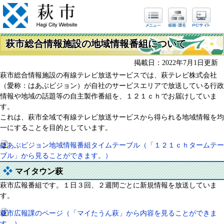
萩市総合情報施設の地域情報番組について
掲載日：2022年7月1日更新
萩市総合情報施設の有線テレビ放送サービスでは、萩テレビ株式会社
（愛称：はあぶビジョン）が自社のサービスエリアで放送している行政
情報や地域の話題等の自主製作番組を、１２１ｃｈでお届けしていま
す。
これは、萩市全域で有線テレビ放送サービスから得られる地域情報を均
一にすることを目的としています。
はあぶビジョン地域情報番組タイムテーブル（「１２１ｃｈタームテー
ブル」から見ることができます。）
マイタウン萩
萩市広報番組です。１日３回、２週間ごとに新規情報を放送していま
す。
萩市広報課のページ（「マイたうん萩」から内容を見ることができま
す。）