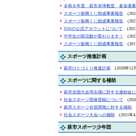
令和８年度 萩市卓球教室 参加者募
スポーツ振興くじ助成事業報告
(2
スポーツ振興くじ助成事業報告
(2
SNSの公式アカウントについて
(20
中学生の部活動が変わります！
(2
スポーツ振興くじ助成事業報告
(2
スポーツ推進計画
萩市ひとづくり推進計画
(2020年1
スポーツに関する補助
萩市全国大会等出場に対する激励金に
社会スポーツ団体登録について
(2
萩市スポーツ合宿誘致に対する補助
社会スポーツ大会への補助
(2021
萩市スポーツ少年団