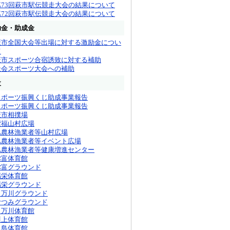
第73回萩市駅伝競走大会の結果について
第72回萩市駅伝競走大会の結果について
助金・助成金
萩市全国大会等出場に対する激励金につい
て
萩市スポーツ合宿誘致に対する補助
社会スポーツ大会への補助
設
スポーツ振興くじ助成事業報告
スポーツ振興くじ助成事業報告
萩市相撲場
紫福山村広場
旭農林漁業者等山村広場
旭農林漁業者等イベント広場
旭農林漁業者等健康増進センター
弥富体育館
弥富グラウンド
福栄体育館
福栄グラウンド
田万川グラウンド
むつみグラウンド
田万川体育館
川上体育館
見島体育館