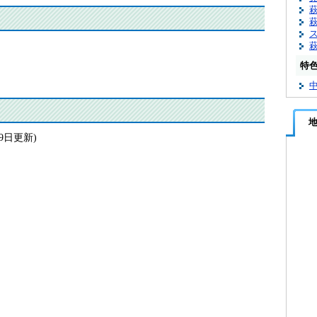
特
月9日更新)