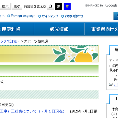
ックで詳細）
> スポーツ振興課
〒758
山口県
萩市
T
Fa
せん。
お
29日更新)
体
D工事）工程表について（７月１日現在）
(2026年7月1日更
(１