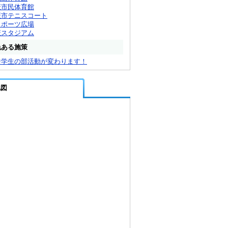
萩市民体育館
萩市テニスコート
スポーツ広場
萩スタジアム
色ある施策
中学生の部活動が変わります！
地図