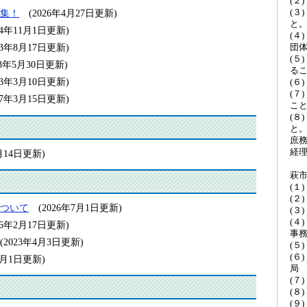
(２
(３
集！
(2026年4月27日更新)
と
024年11月1日更新)
(４
団
023年8月17日更新)
(５
23年5月30日更新)
る
023年3月10日更新)
(６
(７
017年3月15日更新)
こ
(８
と
庶
経
2月14日更新)
萩
(１
(２
ついて
(2026年7月1日更新)
(３
(４
026年2月17日更新)
事
(2023年4月3日更新)
(５
(６
年4月1日更新)
局
(７
(８
(９