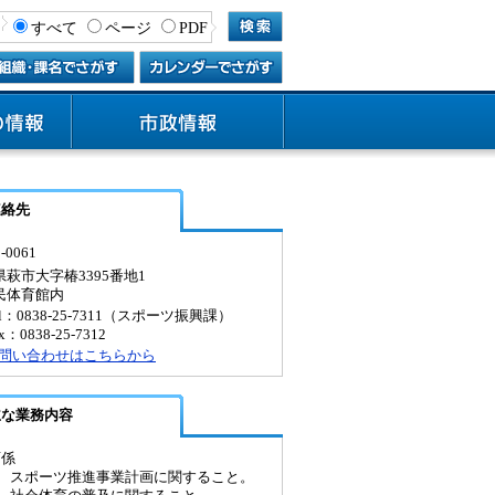
すべて
ページ
PDF
連絡先
-0061
萩市大字椿3395番地1
民体育館内
el：0838-25-7311（スポーツ振興課）
x：0838-25-7312
問い合わせはこちらから
主な業務内容
育係
) スポーツ推進事業計画に関すること。