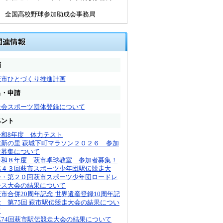
局
0) 全国高校野球参加助成会事務局
画
萩市ひとづくり推進計画
出・申請
社会スポーツ団体登録について
ベント
令和8年度 体力テスト
維新の里 萩城下町マラソン２０２６ 参加
者募集について
令和８年度 萩市卓球教室 参加者募集！
第４３回萩市スポーツ少年団駅伝競走大
会・第２０回萩市スポーツ少年団ロードレ
ース大会の結果について
萩市合併20周年記念 世界遺産登録10周年記
念 第75回 萩市駅伝競走大会の結果につい
て
第74回萩市駅伝競走大会の結果について