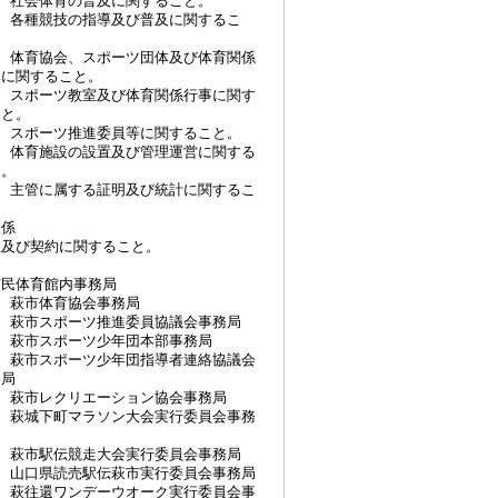
) 社会体育の普及に関すること。
) 各種競技の指導及び普及に関するこ
。
) 体育協会、スポーツ団体及び体育関係
体に関すること。
) スポーツ教室及び体育関係行事に関す
こと。
) スポーツ推進委員等に関すること。
) 体育施設の設置及び管理運営に関する
と。
) 主管に属する証明及び統計に関するこ
。
務係
理及び契約に関すること。
市民体育館内事務局
) 萩市体育協会事務局
) 萩市スポーツ推進委員協議会事務局
) 萩市スポーツ少年団本部事務局
) 萩市スポーツ少年団指導者連絡協議会
務局
) 萩市レクリエーション協会事務局
) 萩城下町マラソン大会実行委員会事務
) 萩市駅伝競走大会実行委員会事務局
) 山口県読売駅伝萩市実行委員会事務局
) 萩往還ワンデーウオーク実行委員会事