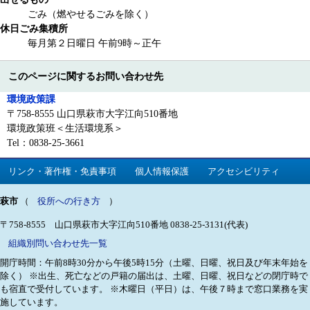
ごみ（燃やせるごみを除く）
休日ごみ集積所
毎月第２日曜日 午前9時～正午
このページに関するお問い合わせ先
環境政策課
〒758-8555 山口県萩市大字江向510番地
環境政策班＜生活環境系＞
Tel：0838-25-3661
リンク・著作権・免責事項
個人情報保護
アクセシビリティ
萩市
（
役所への行き方
）
〒758-8555 山口県萩市大字江向510番地
0838-25-3131(代表)
組織別問い合わせ先一覧
開庁時間：午前8時30分から午後5時15分（土曜、日曜、祝日及び年末年始を
除く）
※出生、死亡などの戸籍の届出は、土曜、日曜、祝日などの閉庁時で
も宿直で受付しています。
※木曜日（平日）は、午後７時まで窓口業務を実
施しています。