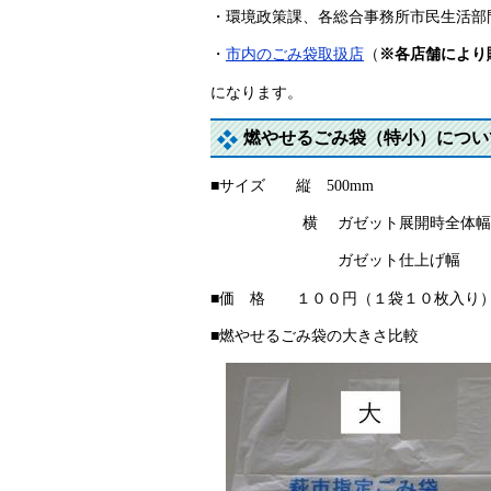
・環境政策課、各総合事務所市民生活部
・
市内のごみ袋取扱店
（
※各店舗により
になります。
燃やせるごみ袋（特小）につい
■サイズ 縦 500mm
横 ガゼット展開時全体幅 4
ガゼット仕上げ幅 260mm
■価 格 １００円（１袋１０枚入り
■燃やせるごみ袋の大きさ比較