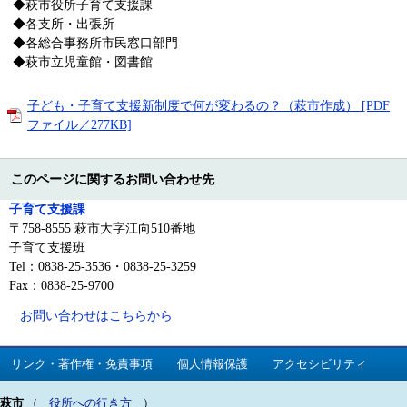
◆萩市役所子育て支援課
◆各支所・出張所
◆各総合事務所市民窓口部門
◆萩市立児童館・図書館
子ども・子育て支援新制度で何が変わるの？（萩市作成） [PDF
ファイル／277KB]
このページに関するお問い合わせ先
子育て支援課
〒758-8555 萩市大字江向510番地
子育て支援班
Tel：0838-25-3536・0838-25-3259
Fax：0838-25-9700
お問い合わせはこちらから
リンク・著作権・免責事項
個人情報保護
アクセシビリティ
萩市
（
役所への行き方
）