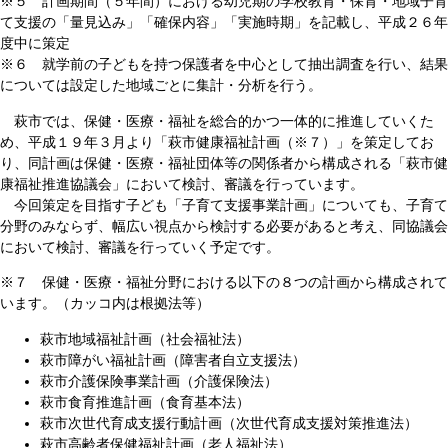
※５ 計画期間（５年間）における幼児期の学校教育・保育・地域子育
て支援の「量見込み」「確保内容」「実施時期」を記載し、平成２６年
度中に策定
※６ 就学前の子どもを持つ保護者を中心として抽出調査を行い、結果
については設定した地域ごとに集計・分析を行う。
萩市では、保健・医療・福祉を総合的かつ一体的に推進していくた
め、平成１９年３月より「萩市健康福祉計画（※７）」を策定してお
り、同計画は保健・医療・福祉団体等の関係者から構成される「萩市健
康福祉推進協議会」において検討、審議を行っています。
今回策定を目指す子ども「子育て支援事業計画」についても、子育て
分野のみならず、幅広い視点から検討する必要があると考え、同協議会
において検討、審議を行っていく予定です。
※７ 保健・医療・福祉分野における以下の８つの計画から構成されて
います。（カッコ内は根拠法等）
萩市地域福祉計画（社会福祉法）
萩市障がい福祉計画（障害者自立支援法）
萩市介護保険事業計画（介護保険法）
萩市食育推進計画（食育基本法）
萩市次世代育成支援行動計画（次世代育成支援対策推進法）
萩市高齢者保健福祉計画（老人福祉法）