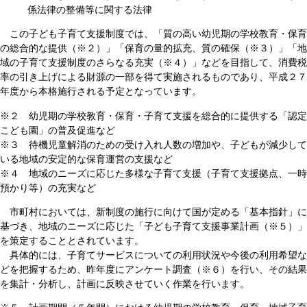
係法律の整備等に関する法律
この子ども子育て支援制度では、「質の高い幼児期の学校教育・保育
の総合的な提供（※２）」「保育の量的拡充、質の確保（※３）」「地
域の子育て支援制度のさらなる充実（※４）」などを目指して、消費税
率の引き上げによる財源の一部を得て実施されるものであり、平成２７
年度から本格施行される予定となっています。
※２ 幼児期の学校教育・保育・子育て支援を総合的に提供する「認定
こども園」の普及促進など
※３ 待機児童解消のための受け入れ人数の増加や、子どもが減少して
いる地域の安定的な保育運営の支援など
※４ 地域のニーズに応じた多様な子育て支援（子育て支援拠点、一時
預かり等）の充実など
市町村においては、新制度の施行に向けて国が定める「基本指針」に
基づき、地域のニーズに応じた「子ども子育て支援事業計画（※５）」
を策定することとされています。
具体的には、子育てサービスについての利用状況や今後の利用希望な
どを把握するため、昨年度にアンケート調査（※６）を行い、その結果
を集計・分析し、計画に反映させていく作業を行います。