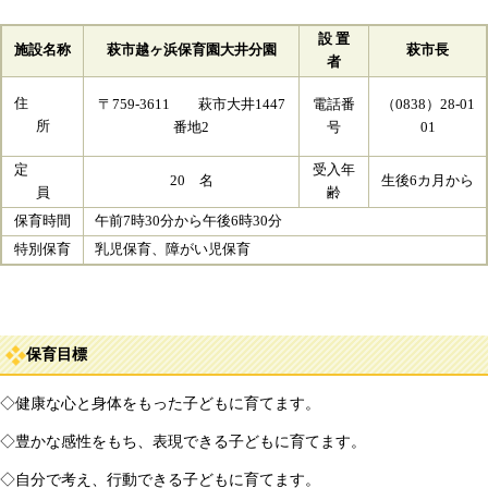
設 置
施設名称
萩市越ヶ浜保育園大井分園
萩市長
者
住
〒759-3611 萩市大井1447
電話番
（0838）28-01
所
番地2
号
01
定
受入年
20 名
生後6カ月から
員
齢
保育時間
午前7時30分から午後6時30分
特別保育
乳児保育、障がい児保育
保育目標
◇健康な心と身体をもった子どもに育てます。
◇豊かな感性をもち、表現できる子どもに育てます。
◇自分で考え、行動できる子どもに育てます。