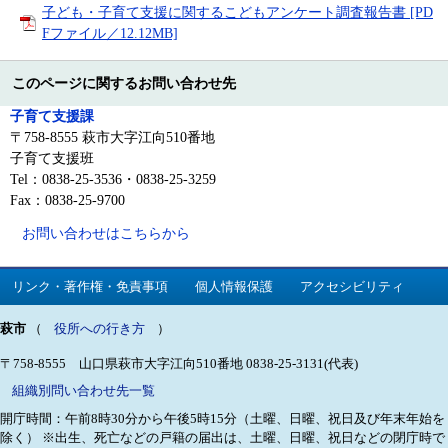
子ども・子育て支援に関するこどもアンケート調査報告書 [PD
Fファイル／12.12MB]
このページに関するお問い合わせ先
子育て支援課
〒758-8555 萩市大字江向510番地
子育て支援班
Tel：0838-25-3536・0838-25-3259
Fax：0838-25-9700
お問い合わせはこちらから
リンク・著作権・免責事項
個人情報保護
アクセシビリティ
萩市
（
役所への行き方
）
〒758-8555 山口県萩市大字江向510番地
0838-25-3131(代表)
組織別問い合わせ先一覧
開庁時間：午前8時30分から午後5時15分（土曜、日曜、祝日及び年末年始を
除く）
※出生、死亡などの戸籍の届出は、土曜、日曜、祝日などの閉庁時で