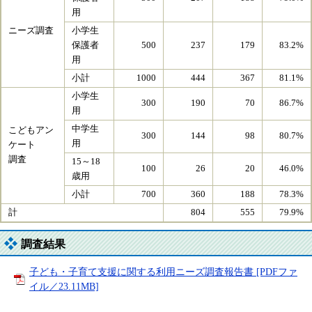
用
ニーズ調査
小学生
保護者
500
237
179
83.2%
用
小計
1000
444
367
81.1%
小学生
300
190
70
86.7%
用
中学生
こどもアン
300
144
98
80.7%
用
ケート
調査
15～18
100
26
20
46.0%
歳用
小計
700
360
188
78.3%
計
804
555
79.9%
調査結果
子ども・子育て支援に関する利用ニーズ調査報告書 [PDFファ
イル／23.11MB]