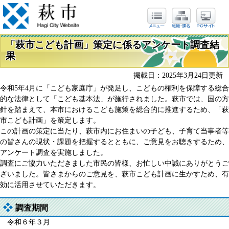
「萩市こども計画」策定に係るアンケート調査結
果
掲載日：2025年3月24日更新
令和5年4月に「こども家庭庁」が発足し、こどもの権利を保障する総合
的な法律として「こども基本法」が施行されました。萩市では、国の方
針を踏まえて、本市におけるこども施策を総合的に推進するため、「萩
市こども計画」を策定します。
この計画の策定に当たり、萩市内にお住まいの子ども、子育て当事者等
の皆さんの現状・課題を把握するとともに、ご意見をお聴きするため、
アンケート調査を実施しました。
調査にご協力いただきました市民の皆様、お忙しい中誠にありがとうご
ざいました。皆さまからのご意見を、萩市こども計画に生かすため、有
効に活用させていただきます。
調査期間
令和６年３月