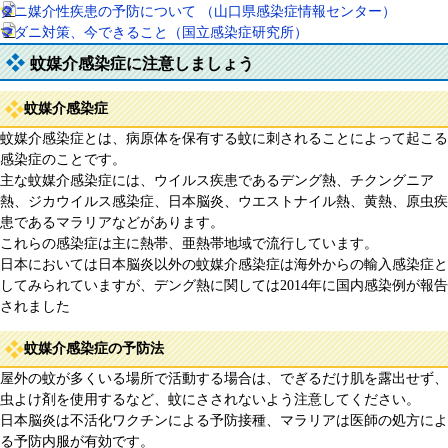
ダニ媒介性疾患の予防について （山口県感染症情報センター）
マダニ対策、今できること（国立感染症研究所）
蚊媒介感染症に注意しましょう
蚊媒介感染症
蚊媒介感染症とは、病原体を保有する蚊に刺されることによって起こる
感染症のことです。
主な蚊媒介感染症には、ウイルス疾患であるデング熱、チクングニア
熱、ジカウイルス感染症、日本脳炎、ウエストナイル熱、黄熱、原虫疾
患であるマラリアなどがあります。
これらの感染症は主に熱帯、亜熱帯地域で流行しています。
日本においては日本脳炎以外の蚊媒介感染症は海外からの輸入感染症と
してみられていますが、デング熱に関しては2014年に国内感染例が報告
されました
蚊媒介感染症の予防法
屋外の蚊が多くいる場所で活動する場合は、でぎるだけ肌を露出せず、
虫よけ剤を使用するなど、蚊にさされないよう注意してください。
日本脳炎は不活化ワクチンによる予防接種、マラリアは医師の処方によ
る予防内服が有効です。