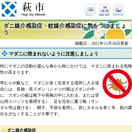
ダニ媒介感染症・蚊媒介感染症に気をつけましょ
う
掲載日：2021年11月26日更新
マダニに咬まれないように注意しましょう
特にマダニの活動が盛んな春から秋にかけては、マダニに咬まれる危険
性が高まります。
草むらや藪など、マダニが多く生息する場所に入る場
合には、長袖・長ズボン（シャツの裾はズボンの中
に、ズボンの裾は靴下や長靴の中に入れる、または登
山用スパッツを着用する）、足を完全に覆う靴（サン
ダル等は避ける）、帽子、手袋を着用し、首にタオルを巻く等、肌の露
出を少なくすることが大事です。
ダニ媒介感染症