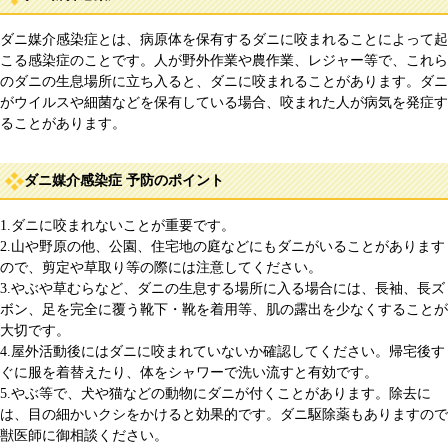
ダニ媒介感染症とは、病原体を保有するダニに咬まれることによって起
こる感染症のことです。人が野外作業や農作業、レジャー等で、これら
のダニの生息場所に立ち入ると、ダニに咬まれることがあります。ダニ
がウイルスや細菌などを保有している場合、咬まれた人が病気を発症す
ることがあります。
ダニ媒介感染症 予防のポイント
1.ダニに咬まれないことが重要です。
2.山や野原の他、公園、住宅地の庭などにもダニがいることがあります
ので、剪定や草取り等の際には注意してください。
3.やぶや草むらなど、ダニの生息する場所に入る場合には、長袖、長ズ
ボン、足を完全に覆う靴下・靴を着用等、肌の露出を少なくすることが
大切です。
4.屋外活動後にはダニに咬まれていないか確認してください。帰宅後す
ぐに服を着替えたり、体をシャワーで洗い流すと有効です。
5.やぶ等で、犬や猫などの動物にダニが付くことがあります。除去に
は、目の細かいクシをかけると効果的です。ダニ駆除薬もありますので
獣医師に御相談ください。