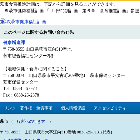
萩市食育推進計画は、下記から詳細を見ることができます。
※萩市健康福祉計画 「I ii 部門別計画 第６章 食育推進計画」参照
第4次萩市健康福祉計画
このページに関するお問い合わせ先
健康増進課
〒758-8555 山口県萩市江向510番地
萩市総合福祉センター2階
【地域保健・食育に関すること】
〒758-0074 山口県萩市平安古町209番地1 萩市保健センター
萩市保健センター
Tel：0838-26-0511
Fax：0838-26-2378
リンク・著作権・免責事項
個人情報保護
アクセシビリティ
萩市
（
役所への行き方
）
〒758-8555 山口県萩市大字江向510番地
0838-25-3131(代表)