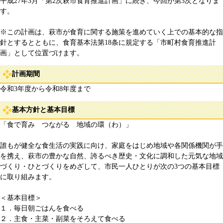
平成27年3月「第2次萩市食育推進計画」に続き、今回が第3次となりま
す。
※この計画は、萩市が食育に関する施策を進めていく上での基本的な指
針とするとともに、食育基本法第18条に規定する「市町村食育推進計
画」として位置づけます。
計画期間
令和3年度から令和8年度まで
基本方針と基本目標
「食で育み つながる 地域の環（わ）」
誰もが健全な食生活の実践に向け、家庭をはじめ地域や各関係機関が手
を携え、萩市の豊かな自然、誇るべき歴史・文化に調和した元気な地域
づくり・ひとづくりをめざして、市民一人ひとりが次の3つの基本目標
に取り組みます。
＜基本目標＞
１．毎日朝ごはんを食べる
２．主食・主菜・副菜をそろえて食べる