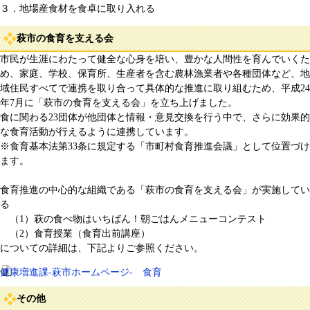
３．地場産食材を食卓に取り入れる
萩市の食育を支える会
市民が生涯にわたって健全な心身を培い、豊かな人間性を育んでいくた
め、家庭、学校、保育所、生産者を含む農林漁業者や各種団体など、地
域住民すべてで連携を取り合って具体的な推進に取り組むため、平成24
年7月に「萩市の食育を支える会」を立ち上げました。
食に関わる23団体が他団体と情報・意見交換を行う中で、さらに効果的
な食育活動が行えるように連携しています。
※食育基本法第33条に規定する「市町村食育推進会議」として位置づけ
ます。
食育推進の中心的な組織である「萩市の食育を支える会」が実施してい
る
（1）萩の食べ物はいちばん！朝ごはんメニューコンテスト
（2）食育授業（食育出前講座）
についての詳細は、下記よりご参照ください。
健康増進課-萩市ホームページ- 食育
その他