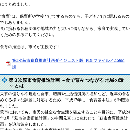
にまとめました。
”食育”は、保育所や学校だけでするものでも、子どもだけに関わるもの
でもありません。
食に携わる各種団体や地域の力も大いに借りながら、家庭で実践してい
くための参考にしてください。
食育の推進は、市民が主役です！！
第3次萩市食育推進計画ダイジェスト版 [PDFファイル／2.56M
B]
第３次萩市食育推進計画 ～食で育み つながる 地域の環
～ とは
栄養の偏りや不規則な食事、肥満や生活習慣病の増加など、近年の食を
めぐる様々な課題に対応するため、平成17年に「食育基本法」が制定さ
れました。
萩市においても、市民の健全な食生活を確立することを目的に、平成24
年3月「萩市健康福祉計画」の中間見直しに合わせて「萩市食育推進計
画」を追加策定しました。