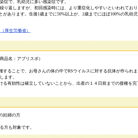
感染症で、乳幼児に多い感染症です。
を繰り返しますが、初回感染時には、より重症化しやすいといわれており
があります。生後1歳までに50%以上が、2歳までにほぼ100%の乳幼
て（厚生労働省）
（商品名：アブリスボ）
種することで、お母さんの体の中でRSウイルスに対する抗体が作られ
防します。
ける有効性は確立していないことから、出産の１４日前までの接種を完
の妊婦の方
ある方も対象です。