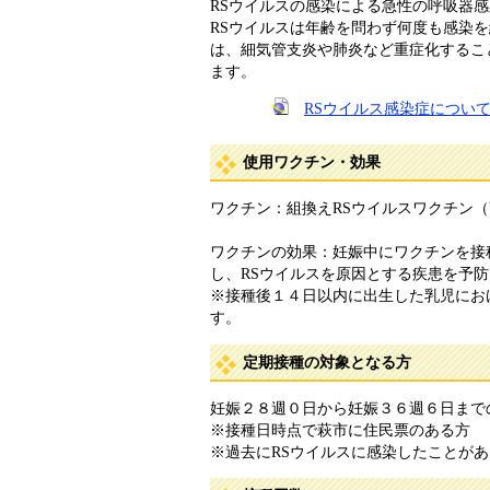
RSウイルスの感染による急性の呼吸器
RSウイルスは年齢を問わず何度も感染
は、細気管支炎や肺炎など重症化すること
ます。
RSウイルス感染症につい
使用ワクチン・効果
ワクチン：組換えRSウイルスワクチン
ワクチンの効果：妊娠中にワクチンを接
し、RSウイルスを原因とする疾患を予
※接種後１４日以内に出生した乳児にお
す。
定期接種の対象となる方
妊娠２８週０日から妊娠３６週６日まで
※接種日時点で萩市に住民票のある方
※過去にRSウイルスに感染したことが