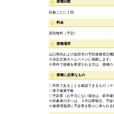
接種回数
妊娠ごとに１回
料金
原則無料（予定）
接種場所
山口県内および益田市の予防接種受託機
※決定次第ホームページに掲載します。
※県外で接種を希望される方は、接種の
接種に必要なもの
〇市民であることを確認できるもの（マ
〇母子健康手帳
〇予診票（お手元にない場合は、萩市健
※対象者の方へは、３月以降順次、予診
※健康増進課に予診票を取りに来られる