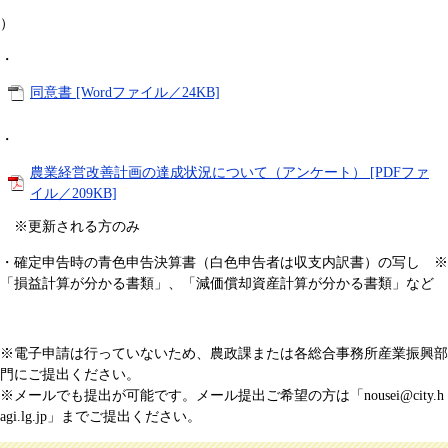
）
・
同意書 [Wordファイル／24KB]
・
農業経営改善計画の達成状況について（アンケート） [PDFファ
イル／209KB]
※更新される方のみ ​
・確定申告時の青色申告決算書（白色申告者は収支内訳書）の写し ※
「損益計算が分かる書類」、「減価償却資産計算が分かる書類」など
※電子申請は行っていないため、農政課または各総合事務所産業振興部
門にご提出ください。
※メールでも提出が可能です。メール提出ご希望の方は「nousei@city.h
agi.lg.jp」までご提出ください。