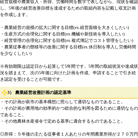
経営規模や農業収入・所得、労働時間を数字で表しながら、現状を確認
し、5年後の経営改善目標を達成するための取組内容を記載し収支計画
を作成します。
・農業経営の規模の拡大に関する目標(ex.経営面積を大きくしたい)
・生産方式の合理化に関する目標(ex.機械や新技術を導入したい)
・経営管理の合理化に関する目標(ex.複式簿記でコスト管理をしたい)
・農業従事者の態様等の改善に関する目標(ex.休日制を導入し労働時間
を少なくしたい)
※有効期限は認定日から起算して5年間です。5年間の取組状況や達成状
況を踏まえて、次の5年後に向けた計画を作成、申請することで引き続
き認定を受けることが可能です。
3） 農業経営改善計画の認定基準
・その計画が萩市の基本構想に照らして適切なものであること。
・その計画が農用地の効率的かつ総合的な利用を図るために適切なもの
であること。
・その他農林水産省令で定める基準に適合するものであること。
◎所得：５年後の主たる従事者１人あたりの年間農業所得が２７０万円