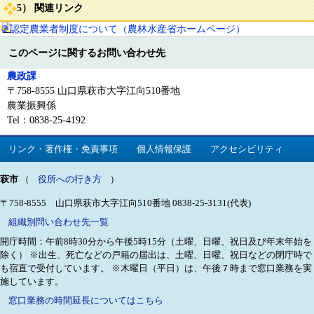
5） 関連リンク
・認定農業者制度について（農林水産省ホームページ）
このページに関するお問い合わせ先
農政課
〒758-8555 山口県萩市大字江向510番地
農業振興係
Tel：0838-25-4192
リンク・著作権・免責事項
個人情報保護
アクセシビリティ
萩市
（
役所への行き方
）
〒758-8555 山口県萩市大字江向510番地
0838-25-3131(代表)
組織別問い合わせ先一覧
開庁時間：午前8時30分から午後5時15分（土曜、日曜、祝日及び年末年始を
除く）
※出生、死亡などの戸籍の届出は、土曜、日曜、祝日などの閉庁時で
も宿直で受付しています。
※木曜日（平日）は、午後７時まで窓口業務を実
施しています。
窓口業務の時間延長についてはこちら