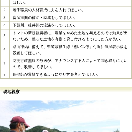
ほしい。​
2
若手職員の人材育成に力を入れてほしい。​
3
畜産振興の補助・助成をしてほしい。​
4
下領川、後井川の浚渫をしてほしい。​
トマトの新規就農者に、農業をやめた土地を与えるのでは効果が出
5
ないため、整った土地を有償で貸し付けるようにした方が良い。​
路面凍結に備えて、県道萩篠生線「柳バス停」付近に気温表示板を
6
設置してほしい。​
防災行政無線の放送が、アナウンスする人によって聞き取りにくい
7
ので、改善してほしい。​
8
保健師が常駐できるようにやり方を考えてほしい。​
現地視察