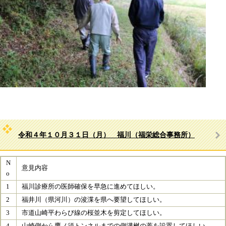
令和４年１０月３１日（月） 福川（福栄総合事務所）
N
意見内容
o
1
福川診療所の医師確保を早急に進めてほしい。
2
福井川（県河川）の浚渫を県へ要望してほしい。
3
市道山崎平わらび線の桜並木を剪定してほしい。
4
山崎側から鷹ノ須トンネルまでの側溝桝の蓋を設置してほしい。