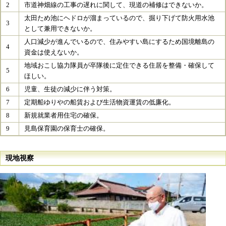
2
市道神畑線の工事の遅れに関して、現道の補修はできないか。
太田ため池にヘドロが溜まっているので、掘り下げて防火用水池
3
として兼用できないか。
人口減少が進んでいるので、住みやすい島にするため国境離島の
4
資金は使えないか。
地域おこし協力隊員が卒隊後に定住できる住居を整備・確保して
5
ほしい。
6
児童、生徒の減少に伴う対策。
7
定期船ゆりやの船賃および生活物資運賃の低廉化。
8
新規就業者用住宅の確保。
9
見島保育園の保育士の確保。
現地視察