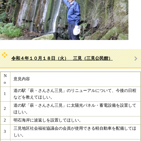
令和４年１０月１８日（火） 三見（三見公民館）
N
意見内容
o
​道の駅「萩・さんさん三見」のリニューアルについて、今後の日程
1
などを教えてほしい。
道の駅「萩・さんさん三見」に太陽光パネル・蓄電設備を設置して
2
ほしい。
2
​明石海岸に波返しを設置してほしい。​
​三見地区社会福祉協議会の会員が使用できる軽自動車を配備してほ
3
しい。