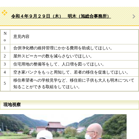
令和４年９月２９日（木） 明木（旭総合事務所）
N
意見内容
o
1
合併浄化槽の維持管理にかかる費用を助成してほしい​。
2
屋外スピーカーの数を減らさないでほしい​。
3
住宅用地の整備等をして、人口増を図ってほしい​。
4
空き家バンクをもっと周知して、若者の移住を促進してほしい​。
移住希望者への学校見学など、移住前に子供も大人も明木について
5
知ることができる取組をしてほしい​。
現地視察