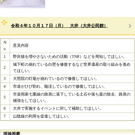
令和４年１０月１７日（月） 大井（大井公民館）
N
意見内容
o
1
​野良猫を増やさないための活動（TNR）などを周知してほしい。
城下町の崩れている白壁を修復するなど​
世界遺産の取り組みを進め
2
てほしい。
3
大照院の灯籠が崩れているので修復してほしい。
4
​市道がひび割れ、陥没しているので修復してほしい。
市道両家七重線の路肩に落下している土石や落ち葉の除去、路肩の
5
補強をしてほしい。​
6
大井で実施するイベントに対して補助してほしい。​
7
山陰線の利用を促進してほしい。​
現地視察