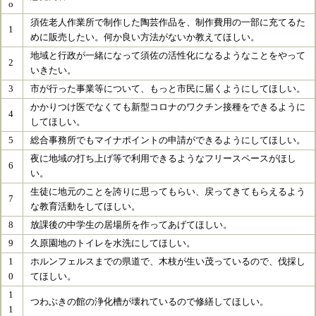
o
須佐老人作業所で制作した陶芸作品を、制作費用の一部に充てるた
1
めに販売したい。何か良い方法がないか教えてほしい。
地域と行政が一緒になって須佐の活性化になるようなことをやって
2
いきたい。
3
市が行った事業等について、もっと市民に届くようにしてほしい。
かかりつけ医でなくても新型コロナのワクチン接種をできるように
4
してほしい。
5
総合事務所でもマイナポイントの申請ができるようにしてほしい。
夜に地域の打ち上げ等で利用できるようなフリースペースがほし
6
い。
生徒に地元のことを誇りに思ってもらい、戻ってきてもらえるよう
7
な教育活動をしてほしい。
8
放課後の中学生の居場所を作ってあげてほしい。
9
久原園地のトイレを水洗にしてほしい。
1
ホルンフェルスまでの県道で、木枝が生い茂っているので、伐採し
0
てほしい。
1
つわぶきの館の浄化槽が壊れているので修繕してほしい。
1