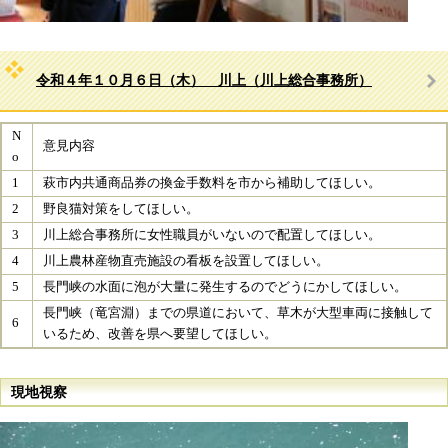
令和４年１０月６日（木） 川上（川上総合事務所）
N
意見内容
o
1
萩市内共通商品券の換金手数料を市から補助してほしい。​
2
野良猫対策をしてほしい。​
3
川上総合事務所に女性職員がいないので配置してほしい。​
4
川上農林産物直売施設の看板を設置してほしい。​
5
長門峡の水面に泡が大量に発生するのでどうにかしてほしい。​
​長門峡（竜宮淵）までの県道において、草木が大型車両に接触して
6
いるため、改善を県へ要望してほしい。
現地視察