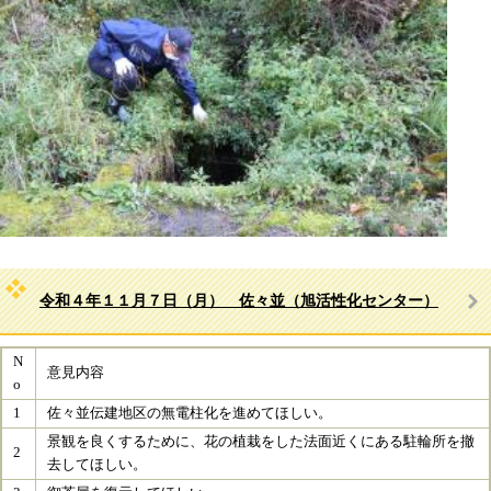
令和４年１１月７日（月） 佐々並（旭活性化センター）
N
意見内容
o
1
佐々並伝建地区の無電柱化を進めてほしい。
景観を良くするために、花の植栽をした法面近くにある駐輪所を撤
2
去してほしい。