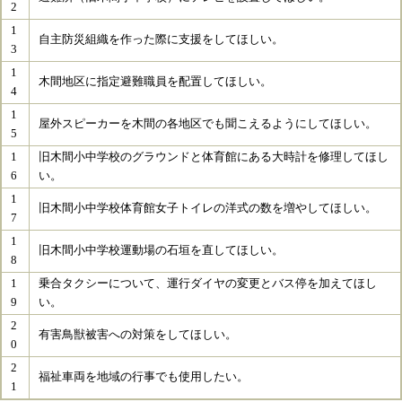
2
1
自主防災組織を作った際に支援をしてほしい。
3
1
木間地区に指定避難職員を配置してほしい。
4
1
屋外スピーカーを木間の各地区でも聞こえるようにしてほしい。
5
1
旧木間小中学校のグラウンドと体育館にある大時計を修理してほし
6
い。
1
旧木間小中学校体育館女子トイレの洋式の数を増やしてほしい。
7
1
旧木間小中学校運動場の石垣を直してほしい。
8
1
乗合タクシーについて、運行ダイヤの変更とバス停を加えてほし
9
い。
2
有害鳥獣被害への対策をしてほしい。
0
2
福祉車両を地域の行事でも使用したい。
1