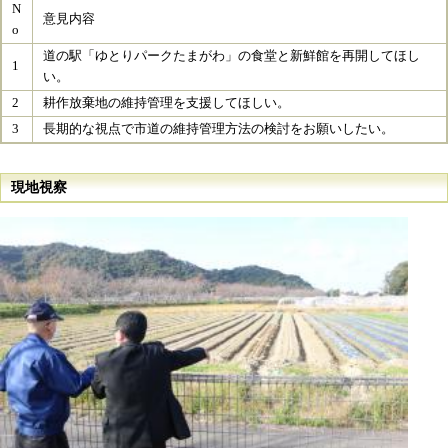
N
意見内容
o
道の駅「ゆとりパークたまがわ」の食堂と新鮮館を再開してほし
1
い。
2
耕作放棄地の維持管理を支援してほしい。
3
長期的な視点で市道の維持管理方法の検討をお願いしたい。
現地視察