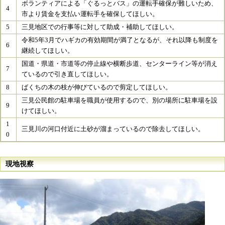
​ボランティアによる「ぐるっとバス」の運転手確保が難しいため、
4
市より賃金を支払い運転手を確保してほしい。​
5
三見地区での行事等に対して助成・補助してほしい。​
令和5年3月でハギカの有効期間が満了となるが、それ以降も制度を
6
継続してほしい。​
国道・県道・市道等の停止線や横断歩道、センターライン等が消え
7
ているので引き直してほしい。​
8
ばくちの木の枝が伸びているので剪定してほしい。​
三見公民館の駐車場を職員が使用するので、別の場所に駐車場を設
9
けてほしい。​
1
三見川の河口付近に土砂が溜まっているので除去してほしい。​
0
現地視察