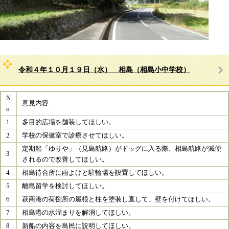
令和４年１０月１９日（水） 相島（相島小中学校）
N
意見内容
o
1
​多目的広場を舗装してほしい。
2
​学校の保健室で診療させてほしい。
定期船「ゆりや」（見島航路）がドッグに入る際、相島航路が減便
3
されるので改善してほしい。​
4
相島待合所に雨よけと駐輪場を設置してほしい。​
5
離島留学を検討してほしい。​
6
萩商港の荷捌所の屋根と柱を塗装し直して、壁を付けてほしい。​
7
相島港の水溜まりを解消してほしい。​
8
新船の内容を島民に説明してほしい。​