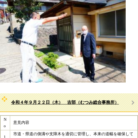
令和４年９月２２日（木） 吉部（むつみ総合事務所）
N
意見内容
o
市道・県道の側溝や支障木を適切に管理し、本来の道幅を確保して
1