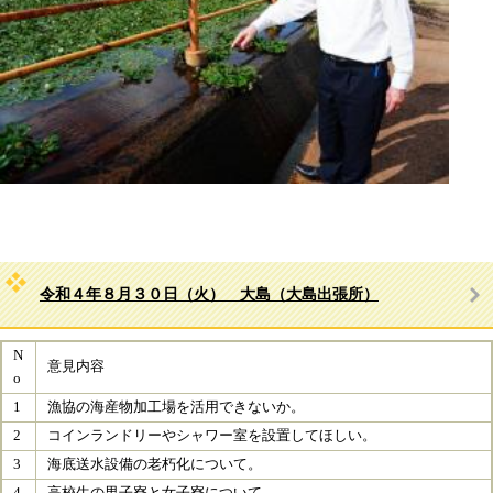
令和４年８月３０日（火） 大島（大島出張所）
N
意見内容
o
1
漁協の海産物加工場を活用できないか。
2
コインランドリーやシャワー室を設置してほしい。
3
海底送水設備の老朽化について。
4
高校生の男子寮と女子寮について。