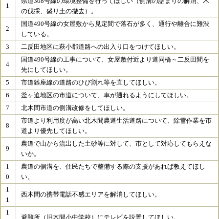
県道308号線の環境整備を行ってほしい（側溝の詰まりの解消、木
1
の伐採、盛り土の撤去）。
国道490号線の女屋敷から見定間で落石が多く、通行や離合に難渋
2
している。
3
二反田地区に萩小郡道路への出入り口をつけてほしい。
国道490号線の工事について、女屋敷付近より道同橋～二反田間を
4
先にしてほしい。
5
市道雑座線の道路のひび割れ等を直してほしい。
6
釜ヶ迫地区の市道について、車が通れるようにしてほしい。
7
北木間市道の側溝改修をしてほしい。
市道より利用度が高い北木間農道生活道路について、除雪作業を市
8
道より優先してほしい。
農道で山から流出した土砂等に対して、市として対応してもらえな
9
いか。
1
農道の側溝を、住民たちで整備する際の支援があれば教えてほし
0
い。
1
西木間の携帯電話不感エリアを解消してほしい。
1
1
避難所（旧木間小中学校）にテレビを設置してほしい。