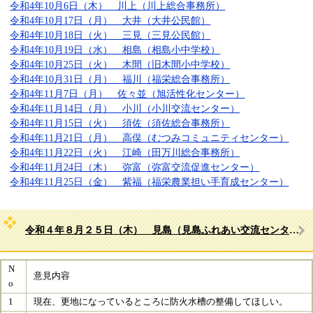
令和4年10月6日（木） 川上（川上総合事務所）
​令和4年10月17日（月） 大井（大井公民館）
​令和4年10月18日（火） 三見（三見公民館）
令和4年10月19日（水） 相島（相島小中学校）
令和4年10月25日（火） 木間（旧木間小中学校）
令和4年10月31日（月） 福川（福栄総合事務所）
令和4年11月7日（月） 佐々並（旭活性化センター）
令和4年11月14日（月） 小川（小川交流センター）
令和4年11月15日（火） 須佐（須佐総合事務所）
令和4年11月21日（月） 高俣（むつみコミュニティセンター）
令和4年11月22日（火） 江崎（田万川総合事務所）
令和4年11月24日（木） 弥富（弥富交流促進センター）
令和4年11月25日（金） 紫福（福栄農業担い手育成センター）
令和４年８月２５日（木） 見島（見島ふれあい交流センター）
N
意見内容
o
1
現在、更地になっているところに防火水槽の整備してほしい。