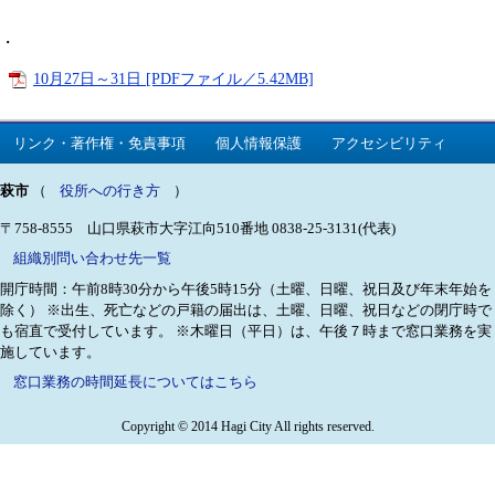
・
10月27日～31日 [PDFファイル／5.42MB]
リンク・著作権・免責事項
個人情報保護
アクセシビリティ
萩市
（
役所への行き方
）
〒758-8555 山口県萩市大字江向510番地
0838-25-3131(代表)
組織別問い合わせ先一覧
開庁時間：午前8時30分から午後5時15分（土曜、日曜、祝日及び年末年始を
除く）
※出生、死亡などの戸籍の届出は、土曜、日曜、祝日などの閉庁時で
も宿直で受付しています。
※木曜日（平日）は、午後７時まで窓口業務を実
施しています。
窓口業務の時間延長についてはこちら
Copyright © 2014 Hagi City All rights reserved.