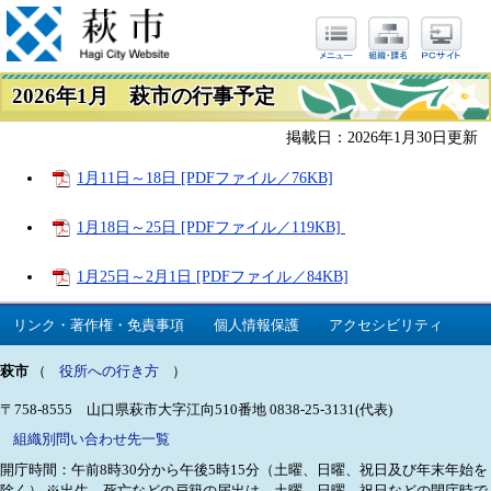
2026年1月 萩市の行事予定
掲載日：2026年1月30日更新
1月11日～18日 [PDFファイル／76KB]
1月18日～25日 [PDFファイル／119KB]
1月25日～2月1日 [PDFファイル／84KB]
リンク・著作権・免責事項
個人情報保護
アクセシビリティ
萩市
（
役所への行き方
）
〒758-8555 山口県萩市大字江向510番地
0838-25-3131(代表)
組織別問い合わせ先一覧
開庁時間：午前8時30分から午後5時15分（土曜、日曜、祝日及び年末年始を
除く）
※出生、死亡などの戸籍の届出は、土曜、日曜、祝日などの閉庁時で