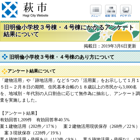
旧明倫小学校３号棟・４号棟にかかるアンケート
結果について
掲載日：2019年3月6日更新
旧明倫小学校３号棟・４号棟のあり方について
アンケート結果について
「建物活用」や「跡地活用」など５つの「活用案」をお示しして１月１
５日～２月８日の期間、住民基本台帳の１８歳以上の市民から3,000名
を、地域別・年代別の人口割合に応じて無作為に抽出し、アンケート調
査を実施しました。
【アンケート結果】
有効回答1,209件 有効回答率40.5%
案１建物活用（202件／17％） 案２建物活用現状保存（268件／22％）
案３現状保存（228件／19％）
案４跡地活用・発掘あり（112件／9％） 案５跡地活用・発掘なし（39