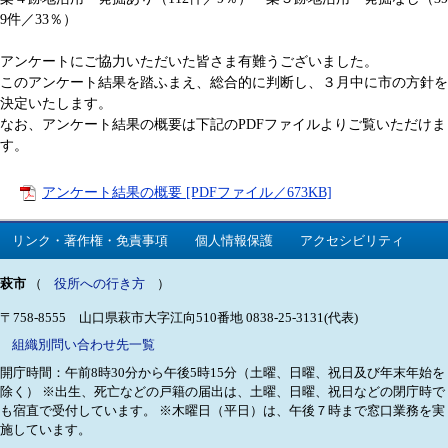
9件／33％）
アンケートにご協力いただいた皆さま有難うございました。
このアンケート結果を踏ふまえ、総合的に判断し、３月中に市の方針を
決定いたします。
なお、アンケート結果の概要は下記のPDFファイルよりご覧いただけま
す。
アンケート結果の概要 [PDFファイル／673KB]
リンク・著作権・免責事項
個人情報保護
アクセシビリティ
萩市
（
役所への行き方
）
〒758-8555 山口県萩市大字江向510番地
0838-25-3131(代表)
組織別問い合わせ先一覧
開庁時間：午前8時30分から午後5時15分（土曜、日曜、祝日及び年末年始を
除く）
※出生、死亡などの戸籍の届出は、土曜、日曜、祝日などの閉庁時で
も宿直で受付しています。
※木曜日（平日）は、午後７時まで窓口業務を実
施しています。