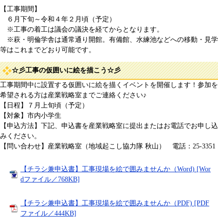
【工事期間】
６月下旬～令和４年２月頃（予定）
※工事の着工は議会の議決を経てからとなります。
※萩・明倫学舎は通常通り開館。有備館、水練池などへの移動・見学
等はこれまでどおり可能です。
☆彡工事の仮囲いに絵を描こう☆彡
工事期間中に設置する仮囲いに絵を描くイベントを開催します！参加を
希望される方は産業戦略室までご連絡ください♪
【日程】７月上旬頃（予定）
【対象】市内小学生
【申込方法】下記、申込書を産業戦略室に提出またはお電話でお申し込
みください。
【問い合わせ】産業戦略室（地域起こし協力隊 秋山） 電話：25-3351
【チラシ兼申込書】工事現場を絵で囲みませんか（Word) [Wor
dファイル／768KB]
【チラシ兼申込書】工事現場を絵で囲みませんか（PDF) [PDF
ファイル／444KB]