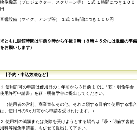
映像機器（プロジェクター、スクリーン等） １式 １時間につき１００
円
音響設備（マイク、アンプ等） １式 １時間につき１００円
※ともに開館時間は午前９時から午後９時（８時４５分には退館の準備
をお願いします）
【予約・申込方法など】
１.使用許可の申請は使用日の１年前から３日前までに「萩・明倫学舎
使用許可申請書」を萩・明倫学舎に提出してください。
（使用者の営利、商業宣伝その他、それに類する目的で使用する場合
は、使用日の6ヵ月前から申請を受け付けます。）
２.使用料の減額または免除を受けようとする場合は「萩・明倫学舎使
用料等減免申請書」も併せて提出して下さい。