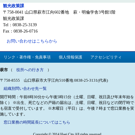
観光政策課
〒758-0041 山口県萩市江向602番地 萩・明倫学舎3号館1階
観光政策課
Tel：0838-25-3139
Fax：0838-26-0716
お問い合わせはこちらから
リンク・著作権・免責事項
個人情報保護
アクセシビリティ
萩市
（
役所への行き方
）
〒758-8555 山口県萩市大字江向510番地
0838-25-3131(代表)
組織別問い合わせ先一覧
開庁時間：午前8時30分から午後5時15分（土曜、日曜、祝日及び年末年始を
除く）
※出生、死亡などの戸籍の届出は、土曜、日曜、祝日などの閉庁時で
も宿直で受付しています。
※木曜日（平日）は、午後７時まで窓口業務を実
施しています。
窓口業務の時間延長についてはこちら
Copyright © 2014 Hagi City All rights reserved.