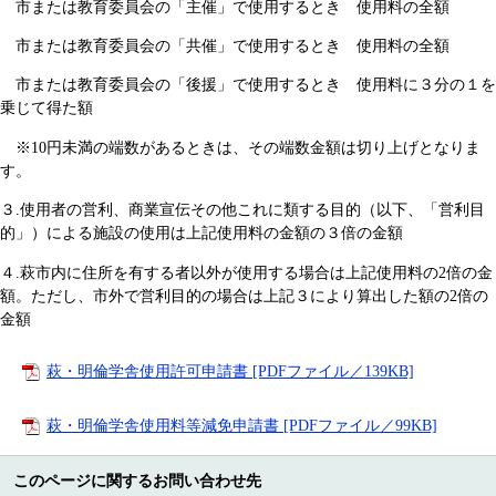
市または教育委員会の「主催」で使用するとき 使用料の全額
市または教育委員会の「共催」で使用するとき 使用料の全額
市または教育委員会の「後援」で使用するとき 使用料に３分の１を
乗じて得た額
※10円未満の端数があるときは、その端数金額は切り上げとなりま
す。
３.使用者の営利、商業宣伝その他これに類する目的（以下、「営利目
的」）による施設の使用は上記使用料の金額の３倍の金額
４.萩市内に住所を有する者以外が使用する場合は上記使用料の2倍の金
額。ただし、市外で営利目的の場合は上記３により算出した額の2倍の
金額
萩・明倫学舎使用許可申請書 [PDFファイル／139KB]
萩・明倫学舎使用料等減免申請書 [PDFファイル／99KB]
このページに関するお問い合わせ先