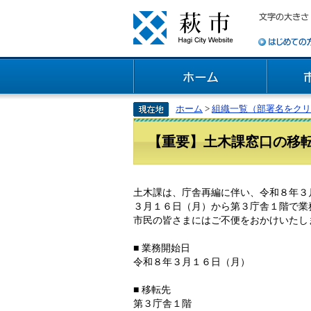
ホーム
>
組織一覧（部署名をクリ
【重要】土木課窓口の移
土木課は、庁舎再編に伴い、令和８年３
３月１６日（月）から第３庁舎１階で業
市民の皆さまにはご不便をおかけいたし
■ 業務開始日
令和８年３月１６日（月）
■ 移転先
第３庁舎１階