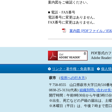
案内図をご確認ください。
■ 電話・FAX番号
電話番号に変更はありません。
FAX番号に変更はありません。
案内図 [PDFファイル／85K
PDF形式のフ
Adobe 
リンク・著作権・免責事項
個人情
萩市
（
役所への行き方
）
〒758-8555 山口県萩市大字江向510番
0838-25-3131(代表)
組織別問い合わせ先
開庁時間：午前8時30分から午後5時1
※出生、死亡などの戸籍の届出は、土曜
※木曜日（平日）は、午後７時まで窓口