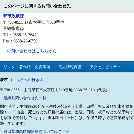
このページに関するお問い合わせ先
都市政策課
〒758-8555 萩市大字江向510番地
景観指導係
Tel：0838-25-3647
Fax：0838-26-6756
お問い合わせはこちらから
リンク・著作権・免責事項
個人情報保護
アクセシビリティ
萩市
（
役所への行き方
）
〒758-8555 山口県萩市大字江向510番地
0838-25-3131(代表)
組織別問い合わせ先一覧
開庁時間：午前8時30分から午後5時15分（土曜、日曜、祝日及び年末年始を
除く）
※出生、死亡などの戸籍の届出は、土曜、日曜、祝日などの閉庁時で
も宿直で受付しています。
※木曜日（平日）は、午後７時まで窓口業務を実
施しています。
窓口業務の時間延長についてはこちら