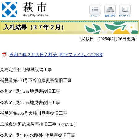
入札結果（R７年２月）
掲載日：2025年2月26日更新
令和７年２月５日入札分 [PDFファイル／712KB]
見島定住住宅機械設備工事
補災道第308号下谷迫線災害復旧工事
令和6年災4-2農地災害復旧工事
令和6年災4-3農地災害復旧工事
補災河第305号大峠川災害復旧工事
広域農道阿武東災害復旧工事（その１）
令和6年災4-103水路外1件災害復旧工事