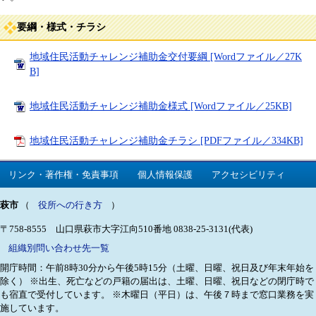
要綱・様式・チラシ
地域住民活動チャレンジ補助金交付要綱 [Wordファイル／27K
B]
地域住民活動チャレンジ補助金様式 [Wordファイル／25KB]
地域住民活動チャレンジ補助金チラシ [PDFファイル／334KB]
リンク・著作権・免責事項
個人情報保護
アクセシビリティ
萩市
（
役所への行き方
）
〒758-8555 山口県萩市大字江向510番地
0838-25-3131(代表)
組織別問い合わせ先一覧
開庁時間：午前8時30分から午後5時15分（土曜、日曜、祝日及び年末年始を
除く）
※出生、死亡などの戸籍の届出は、土曜、日曜、祝日などの閉庁時で
も宿直で受付しています。
※木曜日（平日）は、午後７時まで窓口業務を実
施しています。