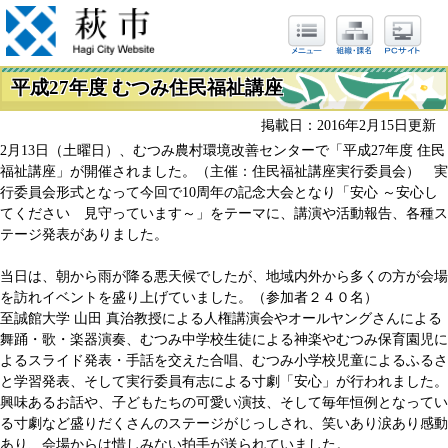
平成27年度 むつみ住民福祉講座
掲載日：2016年2月15日更新
2月13日（土曜日）、むつみ農村環境改善センターで「平成27年度 住民
福祉講座」が開催されました。（主催：住民福祉講座実行委員会） 実
行委員会形式となって今回で10周年の記念大会となり「安心 ～安心し
てください 見守っています～」をテーマに、講演や活動報告、各種ス
テージ発表がありました。
当日は、朝から雨が降る悪天候でしたが、地域内外から多くの方が会場
を訪れイベントを盛り上げていました。（参加者２４０名）
至誠館大学 山田 真治教授による人権講演会やオールヤングさんによる
舞踊・歌・楽器演奏、むつみ中学校生徒による神楽やむつみ保育園児に
よるスライド発表・手話を交えた合唱、むつみ小学校児童によるふるさ
と学習発表、そして実行委員有志による寸劇「安心」が行われました。
興味あるお話や、子どもたちの可愛い演技、そして毎年恒例となってい
る寸劇など盛りだくさんのステージがじっしされ、笑いあり涙あり感動
あり、会場からは惜しみない拍手が送られていました。