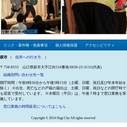
リンク・著作権・免責事項
個人情報保護
アクセシビリティ
萩市
（
役所への行き方
）
〒758-8555 山口県萩市大字江向510番地
0838-25-3131(代表)
組織別問い合わせ先一覧
開庁時間：午前8時30分から午後5時15分（土曜、日曜、祝日及び年末年始を
除く）
※出生、死亡などの戸籍の届出は、土曜、日曜、祝日などの閉庁時で
も宿直で受付しています。
※木曜日（平日）は、午後７時まで窓口業務を実
施しています。
窓口業務の時間延長についてはこちら
Copyright © 2014 Hagi City All rights reserved.