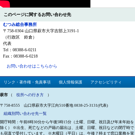
このページに関するお問い合わせ先
むつみ総合事務所
〒758-0304 山口県萩市大字吉部上3191-1
（行政区 鈴倉）
代表
Tel：08388-6-0211
Fax：08388-6-0218
お問い合わせはこちらから
リンク・著作権・免責事項
個人情報保護
アクセシビリティ
萩市
（
役所への行き方
）
〒758-8555 山口県萩市大字江向510番地
0838-25-3131(代表)
組織別問い合わせ先一覧
開庁時間：午前8時30分から午後5時15分（土曜、日曜、祝日及び年末年始を
除く）
※出生、死亡などの戸籍の届出は、土曜、日曜、祝日などの閉庁時で
も宿直で受付しています。
※木曜日（平日）は、午後７時まで窓口業務を実