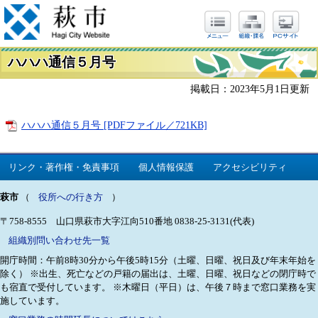
ハハハ通信５月号
掲載日：2023年5月1日更新
ハハハ通信５月号 [PDFファイル／721KB]
リンク・著作権・免責事項
個人情報保護
アクセシビリティ
萩市
（
役所への行き方
）
〒758-8555 山口県萩市大字江向510番地
0838-25-3131(代表)
組織別問い合わせ先一覧
開庁時間：午前8時30分から午後5時15分（土曜、日曜、祝日及び年末年始を
除く）
※出生、死亡などの戸籍の届出は、土曜、日曜、祝日などの閉庁時で
も宿直で受付しています。
※木曜日（平日）は、午後７時まで窓口業務を実
施しています。