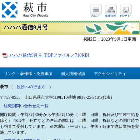
ハハハ通信9月号
掲載日：2023年9月1日更新
ハハハ通信9月号 [PDFファイル／710KB]
リンク・著作権・免責事項
個人情報保護
アクセシビリティ
萩市
（
役所への行き方
）
〒758-8555 山口県萩市大字江向510番地
0838-25-3131(代表)
組織別問い合わせ先一覧
開庁時間：午前8時30分から午後5時15分（土曜、日曜、祝日及び年末年始を
除く）
※出生、死亡などの戸籍の届出は、土曜、日曜、祝日などの閉庁時で
も宿直で受付しています。
※木曜日（平日）は、午後７時まで窓口業務を実
施しています。