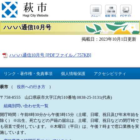
ハハハ通信10月号
掲載日：2023年10月1日更新
ハハハ通信10月号 [PDFファイル／757KB]
リンク・著作権・免責事項
個人情報保護
アクセシビリティ
萩市
（
役所への行き方
）
〒758-8555 山口県萩市大字江向510番地
0838-25-3131(代表)
組織別問い合わせ先一覧
開庁時間：午前8時30分から午後5時15分（土曜、日曜、祝日及び年末年始を
除く）
※出生、死亡などの戸籍の届出は、土曜、日曜、祝日などの閉庁時で
も宿直で受付しています。
※木曜日（平日）は、午後７時まで窓口業務を実
施しています。