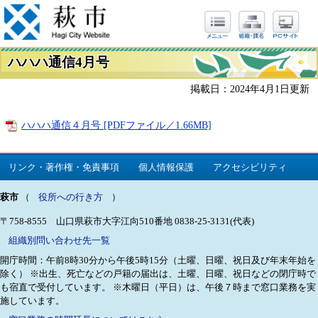
ハハハ通信4月号
掲載日：2024年4月1日更新
ハハハ通信４月号 [PDFファイル／1.66MB]
リンク・著作権・免責事項
個人情報保護
アクセシビリティ
萩市
（
役所への行き方
）
〒758-8555 山口県萩市大字江向510番地
0838-25-3131(代表)
組織別問い合わせ先一覧
開庁時間：午前8時30分から午後5時15分（土曜、日曜、祝日及び年末年始を
除く）
※出生、死亡などの戸籍の届出は、土曜、日曜、祝日などの閉庁時で
も宿直で受付しています。
※木曜日（平日）は、午後７時まで窓口業務を実
施しています。