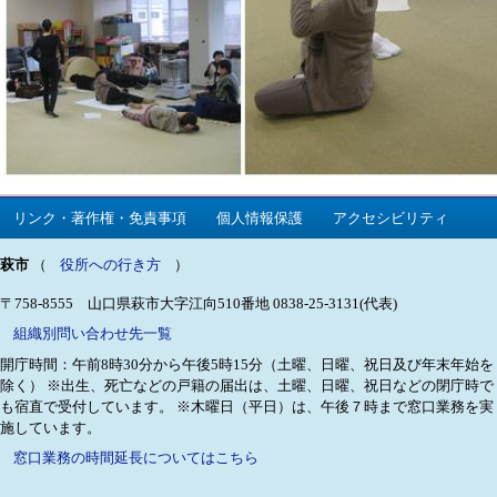
リンク・著作権・免責事項
個人情報保護
アクセシビリティ
萩市
（
役所への行き方
）
〒758-8555 山口県萩市大字江向510番地
0838-25-3131(代表)
組織別問い合わせ先一覧
開庁時間：午前8時30分から午後5時15分（土曜、日曜、祝日及び年末年始を
除く）
※出生、死亡などの戸籍の届出は、土曜、日曜、祝日などの閉庁時で
も宿直で受付しています。
※木曜日（平日）は、午後７時まで窓口業務を実
施しています。
窓口業務の時間延長についてはこちら